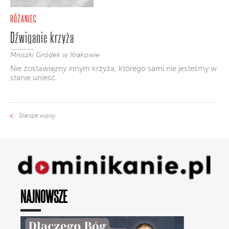
RÓŻANIEC
Dźwiganie krzyża
Mniszki Gródek w Krakowie
Nie zostawiajmy innym krzyża, którego sami nie jesteśmy w
stanie unieść.
Starsze wpisy
NAJNOWSZE