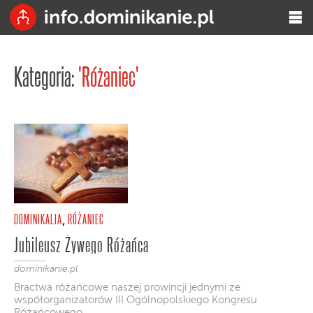
Kategoria:
'Różaniec'
DOMINIKALIA
RÓŻANIEC
,
Jubileusz Żywego Różańca
dominikanie.pl
Bractwa różańcowe naszej prowincji jednymi ze
współorganizatorów III Ogólnopolskiego Kongresu
Różańcowego.