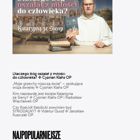
„Moje grzechy niszczą świat” – szokująca
wizja świętej ✢ Cyprian Klahs OP
Kim naprawdę jest święta Katarzyna
ze Sieny? ✢ Cyprian Klahs OP i Radosław
Więcławek OP
Czy Kościół Katolicki powinien być
SYNODALNY? ✣ Videtur Quod ✣ Jarosław
Kupczak OP
Czy Boże Narodzenie to pogańskie święto?
✣ Videtur Quod ✣ Radosław Więcławek OP
CHARYZMATY w Kościele: dar
czy zagrożenie? Jak rozpoznać prawdziwe
działanie DUCHA ŚWIĘTEGO?
NAJPOPULARNIEJSZE
Różaniec dla ludzi ZMĘCZONYCH życiem.
Jak modlić się, gdy BRAK CZASU? | Michał