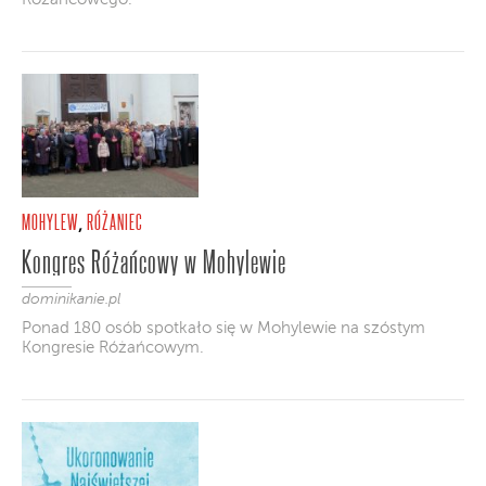
MOHYLEW
RÓŻANIEC
,
Kongres Różańcowy w Mohylewie
dominikanie.pl
Ponad 180 osób spotkało się w Mohylewie na szóstym
Kongresie Różańcowym.