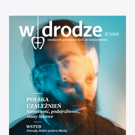
Msza Online – Łódź 29.03.2020
godz. 12:00
Droga do zbawienia [#01] Adam i Ewa.
Odpowiedzialni = wolni.
[RÓŻANIEC] Tajemnice Bolesne