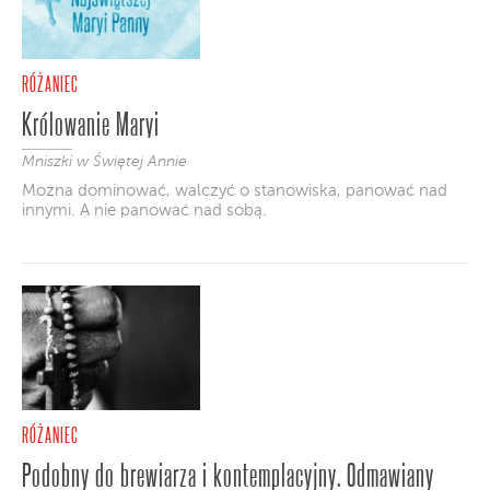
RÓŻANIEC
Królowanie Maryi
Mniszki w Świętej Annie
Można dominować, walczyć o stanowiska, panować nad
innymi. A nie panować nad sobą.
RÓŻANIEC
Podobny do brewiarza i kontemplacyjny. Odmawiany