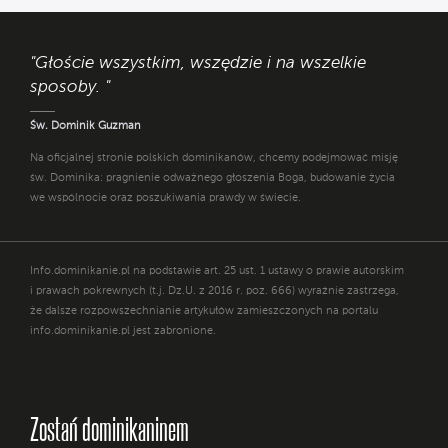
"Głoście wszystkim, wszędzie i na wszelkie
sposoby. "
Św. Dominik Guzman
Na oficjalnej stronie polskich dominikanów, chcemy podejmować misję
św. Dominika: pragnienie odważnego głoszenia Boga, budowanie życia
we wspólnocie oraz poszukiwania prawdy w świecie.
Info.dominikanie.pl na podstawie art. 25 ust. 1 ustawy o prawie autorskim
i prawach pokrewnych (t.j. Dz.U. z 2016 r. poz. 666) wyraźnie zastrzega,
że dalsze rozpowszechnianie artykułów zamieszczonych na portalu
info.dominikanie.pl jest zabronione.
Zostań dominikaninem