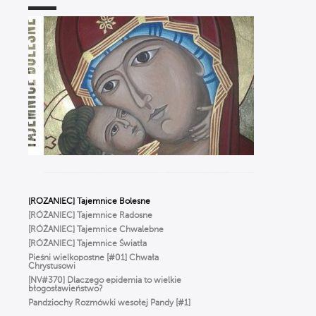
Szałkowski OP
Ciało nie jest GRZESZNE. Ks. Woźniak
o WCIELENIU Boga i prawdziwym
człowieczeństwie
WIERZYMY… ALE ŹLE, czyli Ks. Strzelczyk
o BŁĘDACH w wierze, które popełniamy
na co dzień
To NIE jest modlitwa dla starszych ludzi!
Odkryj moc RÓŻAŃCA | Michał Szałkowski
OP
Dlaczego Bóg oszalał z miłości
do człowieka? ✢ Cyprian Klahs OP
[RÓŻANIEC] Tajemnice Radosne
[RÓŻANIEC] Tajemnice Chwalebne
[RÓŻANIEC] Tajemnice Światła
Pieśni wielkopostne [#01] Chwała
Chrystusowi
[NV#370] Dlaczego epidemia to wielkie
błogosławieństwo?
Pandziochy Rozmówki wesołej Pandy [#1]
O Imieniu
Gorzkie Żale[#01] Część Pierwsza