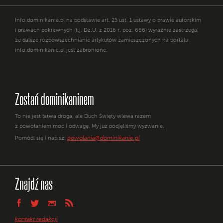
Info.dominikanie.pl na podstawie art. 25 ust. 1 ustawy o prawie autorskim
i prawach pokrewnych (t.j. Dz.U. z 2016 r. poz. 666) wyraźnie zastrzega,
że dalsze rozpowszechnianie artykułów zamieszczonych na portalu
info.dominikanie.pl jest zabronione.
Zostań dominikaninem
To nie jest łatwa droga, ale Duch Święty wlewa razem
z powołaniem moc i odwagę. My już podjęliśmy wyzwanie.
powolania@dominikanie.pl
Pomódl się i napisz:
Znajdź nas
kontakt redakcji