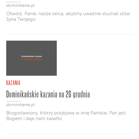
dominikanie.pl
Otwórz, Panie, nasze serca, abyśmy uważnie słuchali słów
Syna Twojego.
KAZANIA
Dominikańskie kazania na 26 grudnia
dominikanie.pl
Błogosławiony, którzy przybywa w imię Pańskie, Pan jest
Bogiem i daje nam światło.