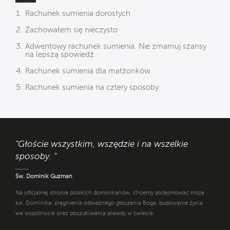
Rachunek sumienia dorosłych
Zachowałem się nieczysto
Adwentowy rachunek sumienia. Nie zmarnuj szansy
na lepszą spowiedź
Rachunek sumienia dla małżonków
Rachunek sumienia na cztery sposoby
"Głoście wszystkim, wszędzie i na wszelkie
sposoby. "
Św. Dominik Guzman
Na oficjalnej stronie polskich dominikanów, chcemy podejmować misję
św. Dominika: pragnienie odważnego głoszenia Boga, budowanie życia
we wspólnocie oraz poszukiwania prawdy w świecie.