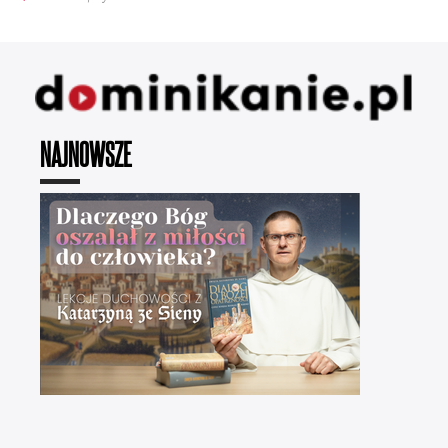
NAJNOWSZE
Dlaczego Bóg oszalał z miłości
do człowieka? ✢ Cyprian Klahs OP