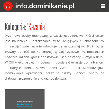
Kategoria:
'Kazania'
Przemowa osoby duchownej w czasie nabożeństwa, której celem
jest nauczanie i przekazanie treści religijnych słuchaczom. W
chrześcijaństwie kazanie odwołuje się najczęściej do Biblii, by jej
prawdy odnieść do konkretnej sytuacji życiowej. W początkach
Kościoła kazania głosili apostołowie i ich następcy – czyli biskupi.
W XIII wieku papież Innocenty III powierzył tę misję dominikanom
– których pełna nazwa brzmi Zakon Braci Kaznodziejów.
Dominikanie wprowadzili przez to bliższy ludziom, oparty na
dialogu i zrozumieniu styl kaznodziejstwa.