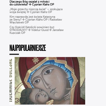
„Moje grzechy niszczą świat” – szokująca
wizja świętej ✢ Cyprian Klahs OP
Kim naprawdę jest święta Katarzyna
ze Sieny? ✢ Cyprian Klahs OP i Radosław
Więcławek OP
Czy Kościół Katolicki powinien być
SYNODALNY? ✣ Videtur Quod ✣ Jarosław
Kupczak OP
Czy Boże Narodzenie to pogańskie święto?
✣ Videtur Quod ✣ Radosław Więcławek OP
CHARYZMATY w Kościele: dar
czy zagrożenie? Jak rozpoznać prawdziwe
NAJPOPULARNIEJSZE
działanie DUCHA ŚWIĘTEGO?
Różaniec dla ludzi ZMĘCZONYCH życiem.
Jak modlić się, gdy BRAK CZASU? | Michał
Szałkowski OP
Ciało nie jest GRZESZNE. Ks. Woźniak
o WCIELENIU Boga i prawdziwym
człowieczeństwie
WIERZYMY… ALE ŹLE, czyli Ks. Strzelczyk
o BŁĘDACH w wierze, które popełniamy
na co dzień
To NIE jest modlitwa dla starszych ludzi!
Odkryj moc RÓŻAŃCA | Michał Szałkowski
OP
Dlaczego Bóg oszalał z miłości
do człowieka? ✢ Cyprian Klahs OP