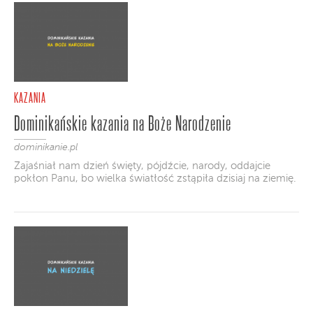
KAZANIA
Dominikańskie kazania na Boże Narodzenie
dominikanie.pl
Zajaśniał nam dzień święty, pójdźcie, narody, oddajcie
pokłon Panu, bo wielka światłość zstąpiła dzisiaj na ziemię.