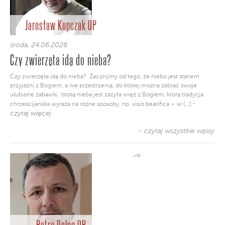
Jarosław Kupczak OP
środa, 24.06.2026
Czy zwierzęta idą do nieba?
Czy zwierzęta idą do nieba? Zacznijmy od tego, że niebo jest stanem
przyjaźni z Bogiem, a nie przestrzenią, do której można zabrać swoje
ulubione zabawki. Istotą nieba jest zażyła więź z Bogiem, którą tradycja
-
chrześcijańska wyraża na różne sposoby, np. visio beatifica – w [...]
czytaj więcej
- czytaj wszystkie wpisy
Petro Balog OP