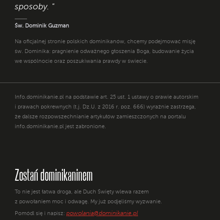
sposoby. "
Św. Dominik Guzman
Na oficjalnej stronie polskich dominikanów, chcemy podejmować misję
św. Dominika: pragnienie odważnego głoszenia Boga, budowanie życia
we wspólnocie oraz poszukiwania prawdy w świecie.
Info.dominikanie.pl na podstawie art. 25 ust. 1 ustawy o prawie autorskim
i prawach pokrewnych (t.j. Dz.U. z 2016 r. poz. 666) wyraźnie zastrzega,
że dalsze rozpowszechnianie artykułów zamieszczonych na portalu
info.dominikanie.pl jest zabronione.
Zostań dominikaninem
To nie jest łatwa droga, ale Duch Święty wlewa razem
z powołaniem moc i odwagę. My już podjęliśmy wyzwanie.
powolania@dominikanie.pl
Pomódl się i napisz: