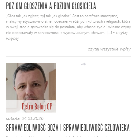
POZIOM GŁOSZENIA A POZIOM GŁOSICIELA
„Głoś tak, jak żyjesz; żyj tak, jak głosisz”. Jest to parafraza starożytnej
maksymy etyczno-moralnej, obecnej w różnych kulturach i religiach, która
w swej istocie sprowadza się do postulatu, aby własne życie i własne czyny
- czytaj
nie pozostawały w sprzeczności z wypowiadanymi słowami. [...]
więcej
- czytaj wszystkie wpisy
Petro Balog OP
sobota, 24.01.2026
SPRAWIEDLIWOŚĆ BOŻA I SPRAWIEDLIWOŚĆ CZŁOWIEKA