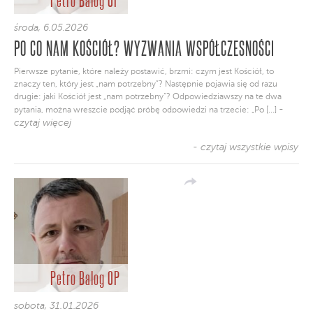
środa, 6.05.2026
PO CO NAM KOŚCIÓŁ? WYZWANIA WSPÓŁCZESNOŚCI
Pierwsze pytanie, które należy postawić, brzmi: czym jest Kościół, to
znaczy ten, który jest „nam potrzebny”? Następnie pojawia się od razu
drugie: jaki Kościół jest „nam potrzebny”? Odpowiedziawszy na te dwa
-
pytania, można wreszcie podjąć próbę odpowiedzi na trzecie: „Po [...]
czytaj więcej
- czytaj wszystkie wpisy
Petro Balog OP
sobota, 31.01.2026