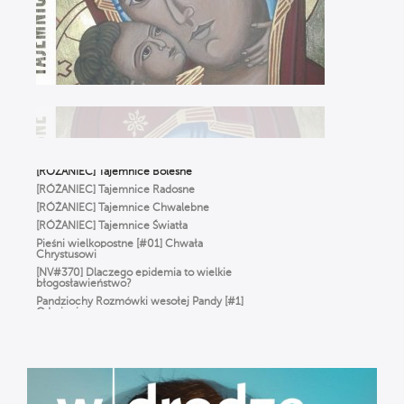
na co dzień
To NIE jest modlitwa dla starszych ludzi!
Odkryj moc RÓŻAŃCA | Michał Szałkowski
OP
Dlaczego Bóg oszalał z miłości
do człowieka? ✢ Cyprian Klahs OP
[RÓŻANIEC] Tajemnice Radosne
[RÓŻANIEC] Tajemnice Chwalebne
[RÓŻANIEC] Tajemnice Światła
Pieśni wielkopostne [#01] Chwała
Chrystusowi
[NV#370] Dlaczego epidemia to wielkie
błogosławieństwo?
Pandziochy Rozmówki wesołej Pandy [#1]
O Imieniu
Gorzkie Żale[#01] Część Pierwsza
Msza Online – Łódź 29.03.2020
godz. 12:00
Droga do zbawienia [#01] Adam i Ewa.
Odpowiedzialni = wolni.
[RÓŻANIEC] Tajemnice Bolesne