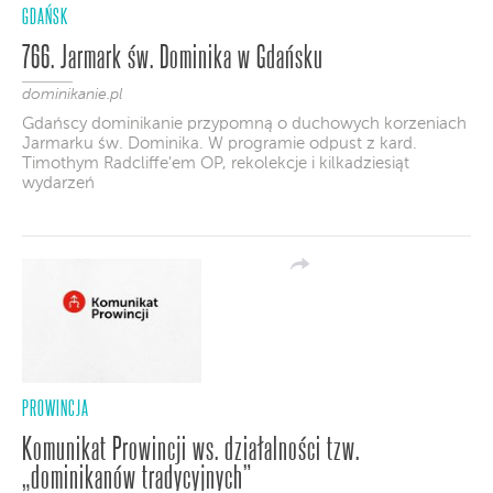
GDAŃSK
766. Jarmark św. Dominika w Gdańsku
dominikanie.pl
Gdańscy dominikanie przypomną o duchowych korzeniach
Jarmarku św. Dominika. W programie odpust z kard.
Timothym Radcliffe'em OP, rekolekcje i kilkadziesiąt
wydarzeń
PROWINCJA
Komunikat Prowincji ws. działalności tzw.
„dominikanów tradycyjnych”