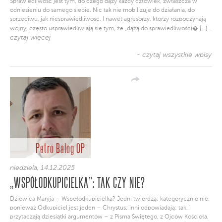
Sprawiedliwość jest tym, do czego dąży każdy człowiek, zwłaszcza w
odniesieniu do samego siebie. Nic tak nie mobilizuje do działania, do
sprzeciwu, jak niesprawiedliwość. I nawet agresorzy, którzy rozpoczynają
-
wojny, często usprawiedliwiają się tym, że „dążą do sprawiedliwości� [...]
czytaj więcej
- czytaj wszystkie wpisy
Petro Balog OP
niedziela, 14.12.2025
„WSPÓŁODKUPICIELKA”: TAK CZY NIE?
Dziewica Maryja – Współodkupicielka? Jedni twierdzą: kategorycznie nie,
ponieważ Odkupiciel jest jeden – Chrystus; inni odpowiadają: tak, i
przytaczają dziesiątki argumentów – z Pisma Świętego, z Ojców Kościoła,