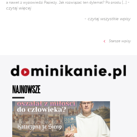
-
a nawet z wypowiedzi Papieży. Jak rozwiązać ten dylemat? Po prostu [...]
czytaj więcej
- czytaj wszystkie wpisy
Starsze wpisy
NAJNOWSZE