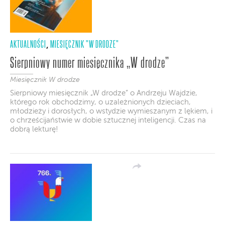
AKTUALNOŚCI
MIESIĘCZNIK "W DRODZE"
,
Sierpniowy numer miesięcznika „W drodze”
Miesięcznik W drodze
Sierpniowy miesięcznik „W drodze” o Andrzeju Wajdzie,
którego rok obchodzimy, o uzależnionych dzieciach,
młodzieży i dorosłych, o wstydzie wymieszanym z lękiem, i
o chrześcijaństwie w dobie sztucznej inteligencji. Czas na
dobrą lekturę!