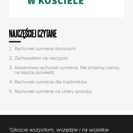
NAJCZĘŚCIEJ CZYTANE
Rachunek sumienia dorosłych
Zachowałem się nieczysto
Adwentowy rachunek sumienia. Nie zmarnuj szansy
na lepszą spowiedź
Rachunek sumienia dla małżonków
Rachunek sumienia na cztery sposoby
"Głoście wszystkim, wszędzie i na wszelkie