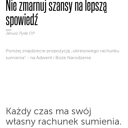
Nie zmarnuj szansy na lepszą
spowiedź
Janusz Pyda OP
Poniżej znajdziecie propozycję „okresowego rachunku
sumienia” - na Adwent i Boże Narodzenie.
Każdy czas ma swój
własny rachunek sumienia.