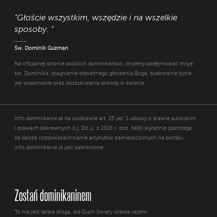
"Głoście wszystkim, wszędzie i na wszelkie
sposoby. "
Św. Dominik Guzman
Na oficjalnej stronie polskich dominikanów, chcemy podejmować misję
św. Dominika: pragnienie odważnego głoszenia Boga, budowanie życia
we wspólnocie oraz poszukiwania prawdy w świecie.
Info.dominikanie.pl na podstawie art. 25 ust. 1 ustawy o prawie autorskim
i prawach pokrewnych (t.j. Dz.U. z 2016 r. poz. 666) wyraźnie zastrzega,
że dalsze rozpowszechnianie artykułów zamieszczonych na portalu
info.dominikanie.pl jest zabronione.
Zostań dominikaninem
To nie jest łatwa droga, ale Duch Święty wlewa razem