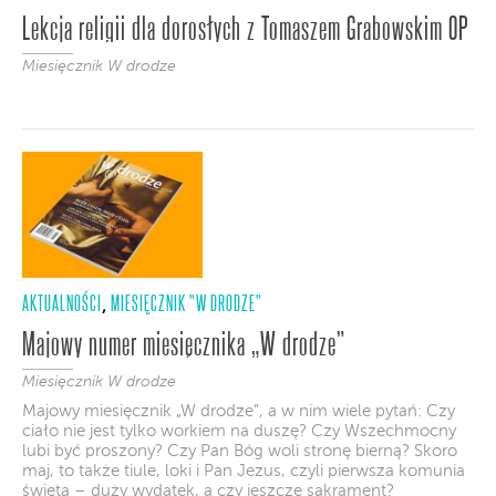
Lekcja religii dla dorosłych z Tomaszem Grabowskim OP
Miesięcznik W drodze
AKTUALNOŚCI
MIESIĘCZNIK "W DRODZE"
,
Majowy numer miesięcznika „W drodze”
Miesięcznik W drodze
Majowy miesięcznik „W drodze”, a w nim wiele pytań: Czy
ciało nie jest tylko workiem na duszę? Czy Wszechmocny
lubi być proszony? Czy Pan Bóg woli stronę bierną? Skoro
maj, to także tiule, loki i Pan Jezus, czyli pierwsza komunia
święta – duży wydatek, a czy jeszcze sakrament?