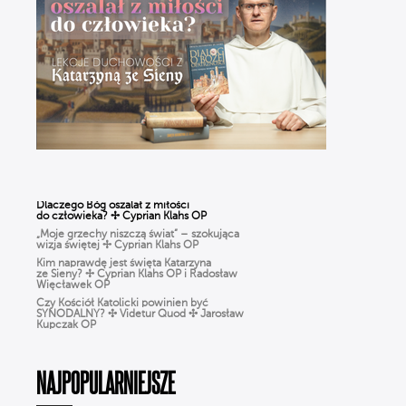
Dlaczego Bóg oszalał z miłości
do człowieka? ✢ Cyprian Klahs OP
„Moje grzechy niszczą świat” – szokująca
wizja świętej ✢ Cyprian Klahs OP
Kim naprawdę jest święta Katarzyna
ze Sieny? ✢ Cyprian Klahs OP i Radosław
Więcławek OP
Czy Kościół Katolicki powinien być
SYNODALNY? ✣ Videtur Quod ✣ Jarosław
Kupczak OP
Czy Boże Narodzenie to pogańskie święto?
✣ Videtur Quod ✣ Radosław Więcławek OP
CHARYZMATY w Kościele: dar
czy zagrożenie? Jak rozpoznać prawdziwe
NAJPOPULARNIEJSZE
działanie DUCHA ŚWIĘTEGO?
Różaniec dla ludzi ZMĘCZONYCH życiem.
Jak modlić się, gdy BRAK CZASU? | Michał