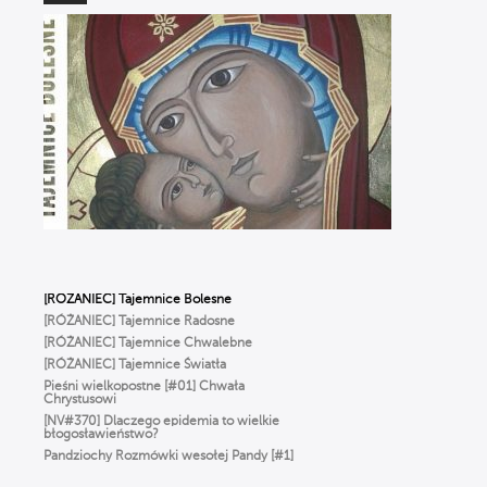
Szałkowski OP
Ciało nie jest GRZESZNE. Ks. Woźniak
o WCIELENIU Boga i prawdziwym
człowieczeństwie
WIERZYMY… ALE ŹLE, czyli Ks. Strzelczyk
o BŁĘDACH w wierze, które popełniamy
na co dzień
To NIE jest modlitwa dla starszych ludzi!
Odkryj moc RÓŻAŃCA | Michał Szałkowski
OP
Dlaczego Bóg oszalał z miłości
do człowieka? ✢ Cyprian Klahs OP
[RÓŻANIEC] Tajemnice Bolesne
[RÓŻANIEC] Tajemnice Radosne
[RÓŻANIEC] Tajemnice Chwalebne
[RÓŻANIEC] Tajemnice Światła
Pieśni wielkopostne [#01] Chwała
Chrystusowi
[NV#370] Dlaczego epidemia to wielkie
błogosławieństwo?
Pandziochy Rozmówki wesołej Pandy [#1]
O Imieniu
Gorzkie Żale[#01] Część Pierwsza