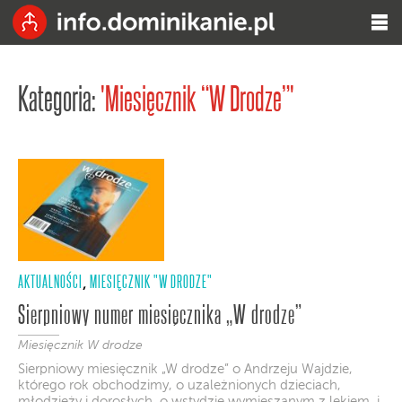
Kategoria:
'Miesięcznik “W Drodze”'
AKTUALNOŚCI
MIESIĘCZNIK "W DRODZE"
,
Sierpniowy numer miesięcznika „W drodze”
Miesięcznik W drodze
Sierpniowy miesięcznik „W drodze” o Andrzeju Wajdzie,
którego rok obchodzimy, o uzależnionych dzieciach,
młodzieży i dorosłych, o wstydzie wymieszanym z lękiem, i