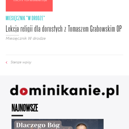
MIESIĘCZNIK "W DRODZE"
Lekcja religii dla dorosłych z Tomaszem Grabowskim OP
Miesięcznik W drodze
Starsze wpisy
NAJNOWSZE