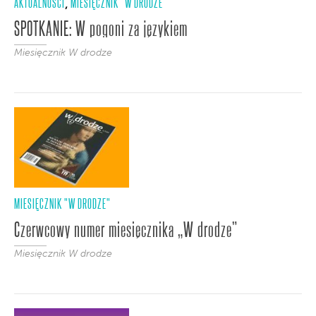
AKTUALNOŚCI
MIESIĘCZNIK "W DRODZE"
,
SPOTKANIE: W pogoni za językiem
Miesięcznik W drodze
MIESIĘCZNIK "W DRODZE"
Czerwcowy numer miesięcznika „W drodze”
Miesięcznik W drodze