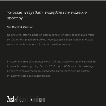
"Głoście wszystkim, wszędzie i na wszelkie
sposoby. "
Św. Dominik Guzman
Na oficjalnej stronie polskich dominikanów, chcemy podejmować misję
św. Dominika: pragnienie odważnego głoszenia Boga, budowanie życia
we wspólnocie oraz poszukiwania prawdy w świecie.
Info.dominikanie.pl na podstawie art. 25 ust. 1 ustawy o prawie autorskim
i prawach pokrewnych (t.j. Dz.U. z 2016 r. poz. 666) wyraźnie zastrzega,
że dalsze rozpowszechnianie artykułów zamieszczonych na portalu
info.dominikanie.pl jest zabronione.
Zostań dominikaninem