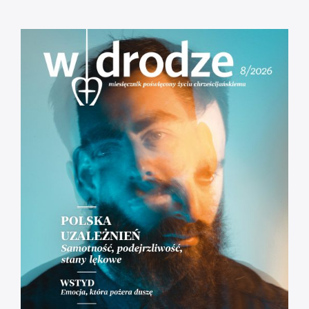
Msza Online – Łódź 29.03.2020
godz. 12:00
Droga do zbawienia [#01] Adam i Ewa.
Odpowiedzialni = wolni.
[RÓŻANIEC] Tajemnice Bolesne