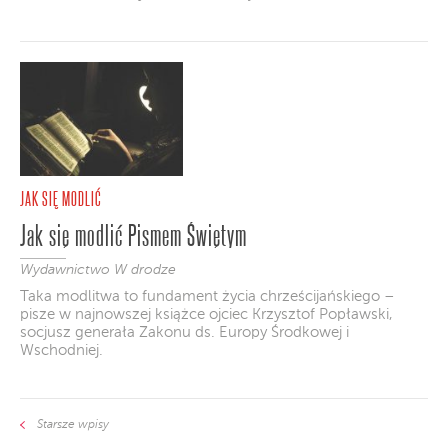
JAK SIĘ MODLIĆ
Jak się modlić Pismem Świętym
Wydawnictwo W drodze
Taka modlitwa to fundament życia chrześcijańskiego –
pisze w najnowszej książce ojciec Krzysztof Popławski,
socjusz generała Zakonu ds. Europy Środkowej i
Wschodniej.
Starsze wpisy