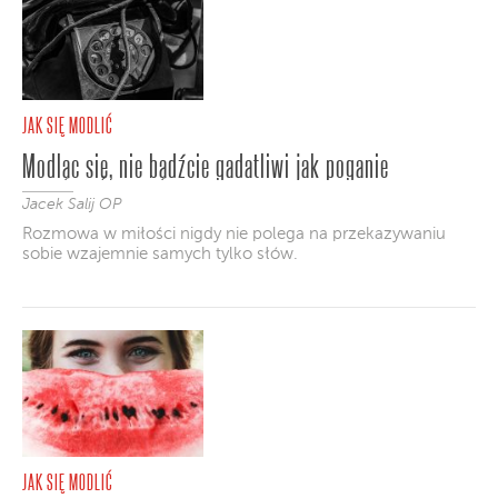
JAK SIĘ MODLIĆ
Modląc się, nie bądźcie gadatliwi jak poganie
Jacek Salij OP
Rozmowa w miłości nigdy nie polega na przekazywaniu
sobie wzajemnie samych tylko słów.
JAK SIĘ MODLIĆ