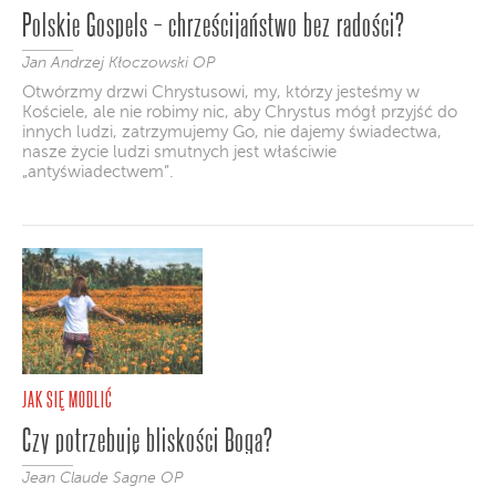
Polskie Gospels – chrześcijaństwo bez radości?
Jan Andrzej Kłoczowski OP
Otwórzmy drzwi Chrystusowi, my, którzy jesteśmy w
Kościele, ale nie robimy nic, aby Chrystus mógł przyjść do
innych ludzi, zatrzymujemy Go, nie dajemy świadectwa,
nasze życie ludzi smutnych jest właściwie
„antyświadectwem”.
JAK SIĘ MODLIĆ
Czy potrzebuję bliskości Boga?
Jean Claude Sagne OP