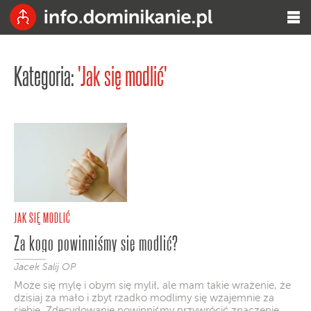
Kategoria:
'Jak się modlić'
JAK SIĘ MODLIĆ
Za kogo powinniśmy się modlić?
Jacek Salij OP
Może się mylę i obym się mylił, ale mam takie wrażenie, że
dzisiaj za mało i zbyt rzadko modlimy się wzajemnie za
siebie. Zdecydowanie powinniśmy przywrócić znaczenie