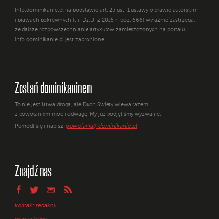
Info.dominikanie.pl na podstawie art. 25 ust. 1 ustawy o prawie autorskim
i prawach pokrewnych (t.j. Dz.U. z 2016 r. poz. 666) wyraźnie zastrzega,
że dalsze rozpowszechnianie artykułów zamieszczonych na portalu
info.dominikanie.pl jest zabronione.
Zostań dominikaninem
To nie jest łatwa droga, ale Duch Święty wlewa razem
z powołaniem moc i odwagę. My już podjęliśmy wyzwanie.
powolania@dominikanie.pl
Pomódl się i napisz:
Znajdź nas
kontakt redakcji