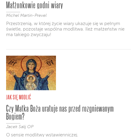
Małżonkowie godni wiary
Michel Martin-Prevel
Przestrzenią, w której życie wiary ukazuje się w pełnym
świetle, pozostaje wspólna modlitwa. Ileż małżeństw nie
ma takiego zwyczaju!
JAK SIĘ MODLIĆ
Czy Matka Boża uratuje nas przed rozgniewanym
Bogiem?
Jacek Salij OP
O sensie modlitwy wstawienniczej.