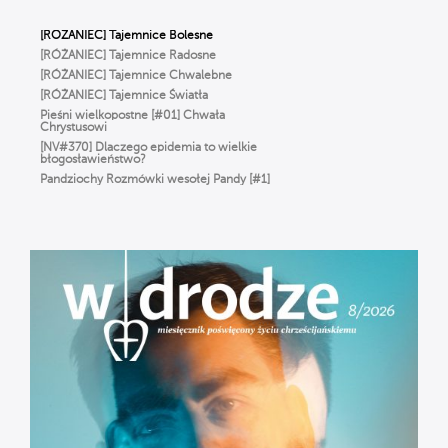
[RÓŻANIEC] Tajemnice Radosne
[RÓŻANIEC] Tajemnice Chwalebne
[RÓŻANIEC] Tajemnice Światła
Pieśni wielkopostne [#01] Chwała
Chrystusowi
[NV#370] Dlaczego epidemia to wielkie
błogosławieństwo?
Pandziochy Rozmówki wesołej Pandy [#1]
O Imieniu
Gorzkie Żale[#01] Część Pierwsza
Msza Online – Łódź 29.03.2020
godz. 12:00
Droga do zbawienia [#01] Adam i Ewa.
Odpowiedzialni = wolni.
[RÓŻANIEC] Tajemnice Bolesne