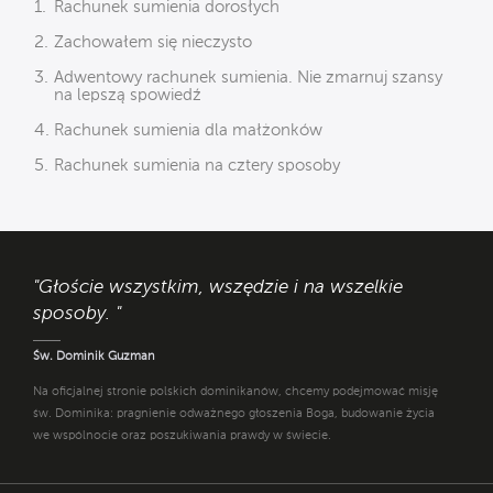
Rachunek sumienia dorosłych
Zachowałem się nieczysto
Adwentowy rachunek sumienia. Nie zmarnuj szansy
na lepszą spowiedź
Rachunek sumienia dla małżonków
Rachunek sumienia na cztery sposoby
"Głoście wszystkim, wszędzie i na wszelkie
sposoby. "
Św. Dominik Guzman
Na oficjalnej stronie polskich dominikanów, chcemy podejmować misję
św. Dominika: pragnienie odważnego głoszenia Boga, budowanie życia
we wspólnocie oraz poszukiwania prawdy w świecie.