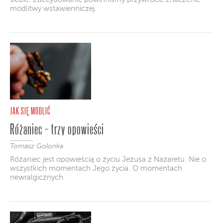
modlitwy wstawienniczej.
JAK SIĘ MODLIĆ
Różaniec – trzy opowieści
Tomasz Golonka
Różaniec jest opowieścią o życiu Jezusa z Nazaretu. Nie o
wszystkich momentach Jego życia. O momentach
newralgicznych.