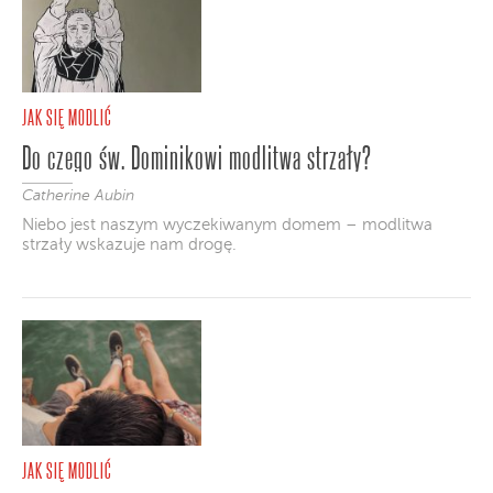
JAK SIĘ MODLIĆ
Do czego św. Dominikowi modlitwa strzały?
Catherine Aubin
Niebo jest naszym wyczekiwanym domem – modlitwa
strzały wskazuje nam drogę.
JAK SIĘ MODLIĆ