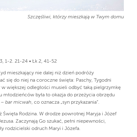
Szczęśliwi, którzy mieszkają w Twym domu
3, 1-2. 21-24 • Łk 2, 41-52
yd mieszkający nie dalej niż dzień podróży
ć się do niej na coroczne święta: Paschy, Tygodni
w większej odległości musieli odbyć taką pielgrzymkę
elu młodzieńców była to okazja do przeżycia obrzędu
h –
bar micwah
, co oznacza „syn przykazania”.
ż Święta Rodzina. W drodze powrotnej Maryja i Józef
 Jezusa. Zaczynają Go szukać, pełni niepewności,
kły rodzicielski odruch Maryi i Józefa.