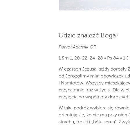
Gdzie znaleźć Boga?
Paweł Adamik OP
1 Sm 1, 20-22. 24-28 • Ps 84 • 1 J 
W czasach Jezusa każdy dorosły Ż
od Jerozolimy miał obowiązek uda
i Namiotów. Wszyscy mieszkający 
przynajmniej raz w życiu. Dla wi
przyjęcia do wspólnoty dorosłyc
W taką podróż wybiera się równie
orientują się, że nie ma przy nich
strachu, troski i „bólu serca”. Zwy