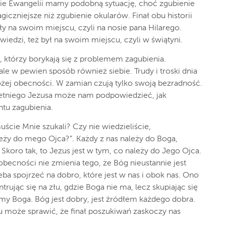
ie Ewangelii mamy podobną sytuację, choć zgubienie
agiczniejsze niż zgubienie okularów. Finał obu historii
ły na swoim miejscu, czyli na nosie pana Hilarego.
wiedzi, też był na swoim miejscu, czyli w świątyni.
, którzy borykają się z problemem zagubienia.
ale w pewien sposób również siebie. Trudy i troski dnia
żej obecności. W zamian czują tylko swoją bezradność.
letniego Jezusa może nam podpowiedzieć, jak
tu zagubienia.
ście Mnie szukali? Czy nie wiedzieliście,
ży do mego Ojca?”. Każdy z nas należy do Boga,
koro tak, to Jezus jest w tym, co należy do Jego Ojca.
becności nie zmienia tego, że Bóg nieustannie jest
eba spojrzeć na dobro, które jest w nas i obok nas. Ono
ntrując się na złu, gdzie Boga nie ma, lecz skupiając się
my Boga. Bóg jest dobry, jest źródłem każdego dobra.
 może sprawić, że finał poszukiwań zaskoczy nas