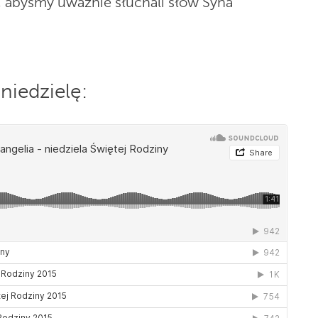
, abyśmy uważnie słuchali słów Syna
niedzielę: