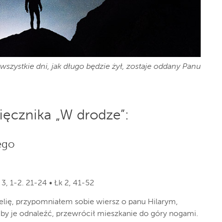
wszystkie dni, jak długo będzie żył, zostaje oddany Panu
ięcznika „W drodze”:
ego
 3, 1-2. 21-24 • Łk 2, 41-52
gelię, przypomniałem sobie wiersz o panu Hilarym,
 by je odnaleźć, przewrócił mieszkanie do góry nogami.