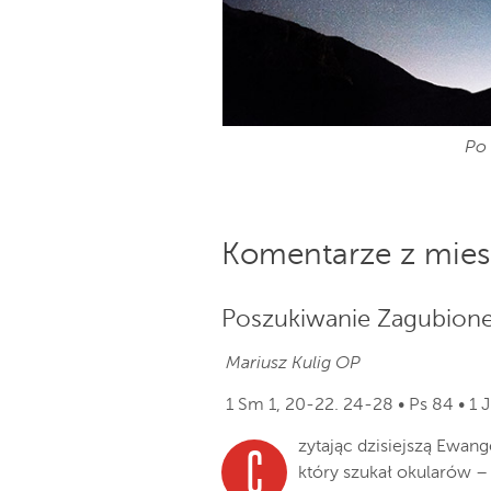
Po 
Komentarze z mies
Poszukiwanie Zagubion
Mariusz Kulig OP
1 Sm 1, 20-22. 24-28 • Ps 84 • 1 J
zytając dzisiejszą Ewan
C
który szukał okularów –