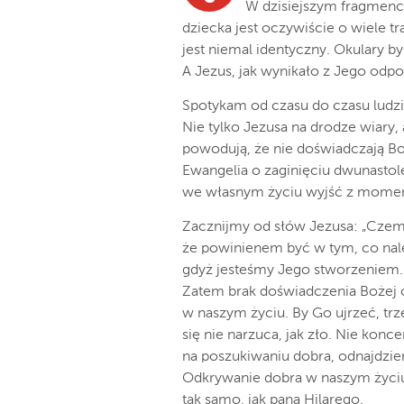
W dzisiejszym fragmenc
dziecka jest oczywiście o wiele tr
jest niemal identyczny. Okulary by
A Jezus, jak wynikało z Jego odpo
Spotykam od czasu do czasu ludzi
Nie tylko Jezusa na drodze wiary, 
powodują, że nie doświadczają Bo
Ewangelia o zaginięciu dwunasto
we własnym życiu wyjść z momen
Zacznijmy od słów Jezusa: „Czemu
że powinienem być w tym, co nale
gdyż jesteśmy Jego stworzeniem. S
Zatem brak doświadczenia Bożej o
w naszym życiu. By Go ujrzeć, trz
się nie narzuca, jak zło. Nie konce
na poszukiwaniu dobra, odnajdzie
Odkrywanie dobra w naszym życiu
tak samo, jak pana Hilarego.