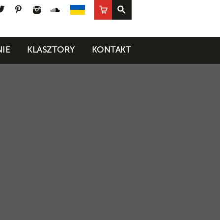
ook
uTube
Twitter
Pinterest
Instagram
SoundCloud
Sklep
UA
IE
KLASZTORY
KONTAKT