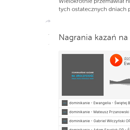
Wielokrotnie przemawiał n
tych ostatecznych dniach 
Nagrania kazań na d