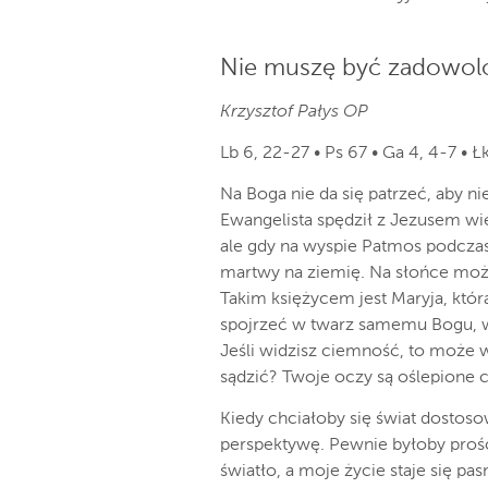
Nie muszę być zadowol
Krzysztof Pałys OP
Lb 6, 22-27 • Ps 67 • Ga 4, 4-7 • Ł
Na Boga nie da się patrzeć, aby nie 
Ewangelista spędził z Jezusem wie
ale gdy na wyspie Patmos podcza
martwy na ziemię. Na słońce może
Takim księżycem jest Maryja, któr
spojrzeć w twarz samemu Bogu, w
Jeśli widzisz ciemność, to może wł
sądzić? Twoje oczy są oślepione 
Kiedy chciałoby się świat dostos
perspektywę. Pewnie byłoby prośc
światło, a moje życie staje się pa