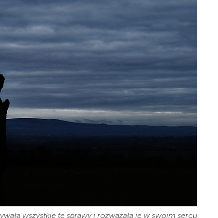
wała wszystkie te sprawy i rozważała je w swoim sercu