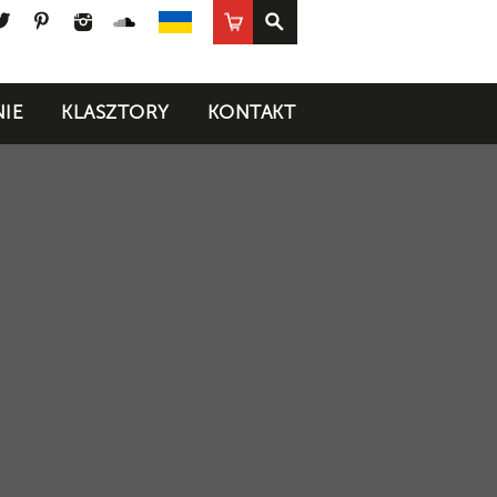
ook
uTube
Twitter
Pinterest
Instagram
SoundCloud
Sklep
UA
IE
KLASZTORY
KONTAKT