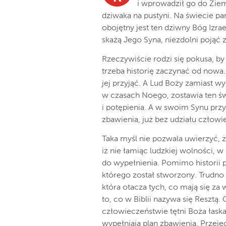
i wprowadził go do Ziem
dziwaka na pustyni. Na świecie panu
obojętny jest ten dziwny Bóg Izrae
skażą Jego Syna, niezdolni pojąć 
Rzeczywiście rodzi się pokusa, by
trzeba historię zaczynać od nowa.
jej przyjąć. A Lud Boży zamiast 
w czasach Noego, zostawia ten świ
i potępienia. A w swoim Synu prz
zbawienia, już bez udziału człowie
Taka myśl nie pozwala uwierzyć,
iż nie łamiąc ludzkiej wolności, w
do wypełnienia. Pomimo historii p
którego został stworzony. Trudno 
która otacza tych, co mają się za
to, co w Biblii nazywa się Reszt
człowieczeństwie tętni Boża łaska.
wypełniają plan zbawienia. Przejęc