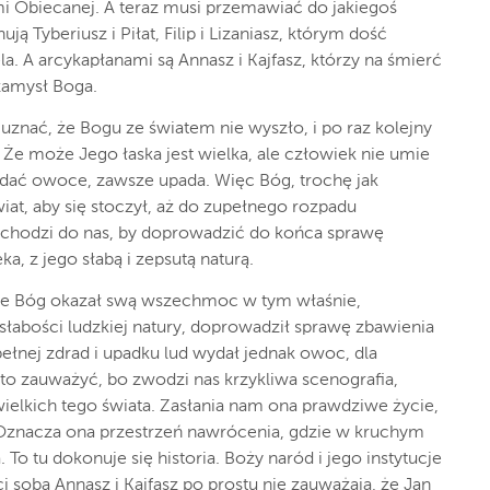
i Obiecanej. A teraz musi przemawiać do jakiegoś
ją Tyberiusz i Piłat, Filip i Lizaniasz, którym dość
la. A arcykapłanami są Annasz i Kajfasz, którzy na śmierć
zamysł Boga.
 uznać, że Bogu ze światem nie wyszło, i po raz kolejny
 Że może Jego łaska jest wielka, ale człowiek nie umie
wydać owoce, zawsze upada. Więc Bóg, trochę jak
at, aby się stoczył, aż do zupełnego rozpadu
ychodzi do nas, by doprowadzić do końca sprawę
ka, z jego słabą i zepsutą naturą.
 że Bóg okazał swą wszechmoc w tym właśnie,
 słabości ludzkiej natury, doprowadził sprawę zbawienia
ełnej zdrad i upadku lud wydał jednak owoc, dla
to zauważyć, bo zwodzi nas krzykliwa scenografia,
 wielkich tego świata. Zasłania nam ona prawdziwe życie,
ą. Oznacza ona przestrzeń nawrócenia, gdzie w kruchym
 To tu dokonuje się historia. Boży naród i jego instytucje
i sobą Annasz i Kajfasz po prostu nie zauważają, że Jan