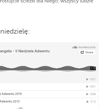
rostujcie ścieżki dla Niego; wszyscy ludzie
niedzielę: