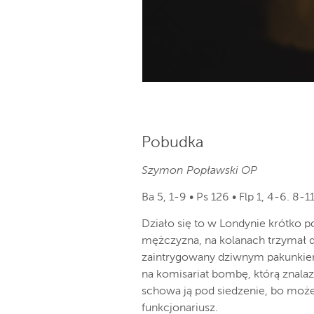
Pobudka
Szymon Popławski OP
Ba 5, 1-9 • Ps 126 • Flp 1, 4-6. 8-11
Działo się to w Londynie krótko p
mężczyzna, na kolanach trzymał d
zaintrygowany dziwnym pakunkiem,
na komisariat bombę, którą znalaz
schowa ją pod siedzenie, bo moż
funkcjonariusz.