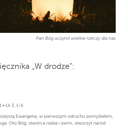
Pan Bóg uczynił wielkie rzeczy dla nas
ięcznika „W drodze”:
1 • Łk 3, 1-6
zisiejszą Ewangelię, w pierwszym odruchu pomyślałem,
ga. Oto Bóg, stwórca nieba i ziemi, stworzył naród