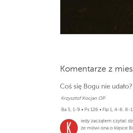
Komentarze z mies
Coś się Bogu nie udało?
Krzysztof Kocjan OP
Ba 5, 1-9 • Ps 126 • Flp 1, 4-6. 8-1
iedy zacząłem czytać d
K
że mówi ona o klęsce Bo