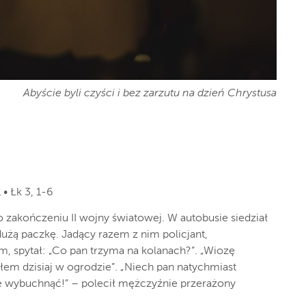
Abyście byli czyści i bez zarzutu na dzień Chrystusa
 • Łk 3, 1-6
o zakończeniu II wojny światowej. W autobusie siedział
użą paczkę. Jadący razem z nim policjant,
 spytał: „Co pan trzyma na kolanach?”. „Wiozę
łem dzisiaj w ogrodzie”. „Niech pan natychmiast
e wybuchnąć!” – polecił mężczyźnie przerażony