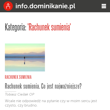
Kategoria:
'Rachunek sumienia'
RACHUNEK SUMIENIA
Rachunek sumienia. Co jest najważniejsze?
Tobiasz Cieślak OP
Wcale nie odpowiedź na pytanie czy w moim sercu jest
czysto, czy brudno.