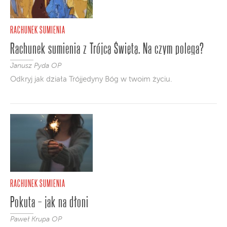
RACHUNEK SUMIENIA
Rachunek sumienia z Trójcą Świętą. Na czym polega?
Janusz Pyda OP
Odkryj jak działa Trójjedyny Bóg w twoim życiu.
RACHUNEK SUMIENIA
Pokuta – jak na dłoni
Paweł Krupa OP