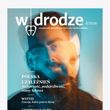
godz. 12:00
Droga do zbawienia [#01] Adam i Ewa.
Odpowiedzialni = wolni.
[RÓŻANIEC] Tajemnice Bolesne