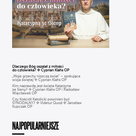
„Moje grzechy niszczą świat” – szokująca
wizja świętej ✢ Cyprian Klahs OP
Kim naprawdę jest święta Katarzyna
ze Sieny? ✢ Cyprian Klahs OP i Radosław
Więcławek OP
Czy Kościół Katolicki powinien być
SYNODALNY? ✣ Videtur Quod ✣ Jarosław
Kupczak OP
Czy Boże Narodzenie to pogańskie święto?
✣ Videtur Quod ✣ Radosław Więcławek OP
CHARYZMATY w Kościele: dar
czy zagrożenie? Jak rozpoznać prawdziwe
działanie DUCHA ŚWIĘTEGO?
NAJPOPULARNIEJSZE
Różaniec dla ludzi ZMĘCZONYCH życiem.
Jak modlić się, gdy BRAK CZASU? | Michał
Szałkowski OP