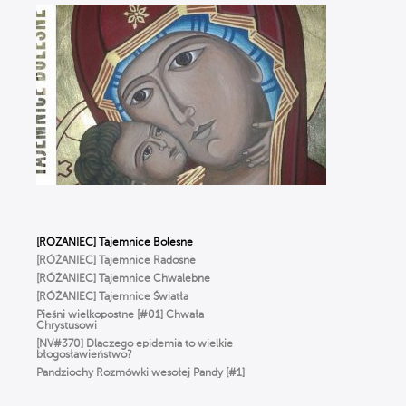
Ciało nie jest GRZESZNE. Ks. Woźniak
o WCIELENIU Boga i prawdziwym
człowieczeństwie
WIERZYMY… ALE ŹLE, czyli Ks. Strzelczyk
o BŁĘDACH w wierze, które popełniamy
na co dzień
To NIE jest modlitwa dla starszych ludzi!
Odkryj moc RÓŻAŃCA | Michał Szałkowski
OP
Dlaczego Bóg oszalał z miłości
do człowieka? ✢ Cyprian Klahs OP
[RÓŻANIEC] Tajemnice Radosne
[RÓŻANIEC] Tajemnice Chwalebne
[RÓŻANIEC] Tajemnice Światła
Pieśni wielkopostne [#01] Chwała
Chrystusowi
[NV#370] Dlaczego epidemia to wielkie
błogosławieństwo?
Pandziochy Rozmówki wesołej Pandy [#1]
O Imieniu
Gorzkie Żale[#01] Część Pierwsza
Msza Online – Łódź 29.03.2020