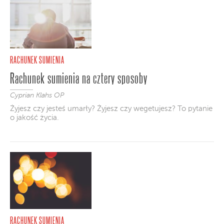
RACHUNEK SUMIENIA
Rachunek sumienia na cztery sposoby
Cyprian Klahs OP
Żyjesz czy jesteś umarły? Żyjesz czy wegetujesz? To pytanie
o jakość życia.
RACHUNEK SUMIENIA