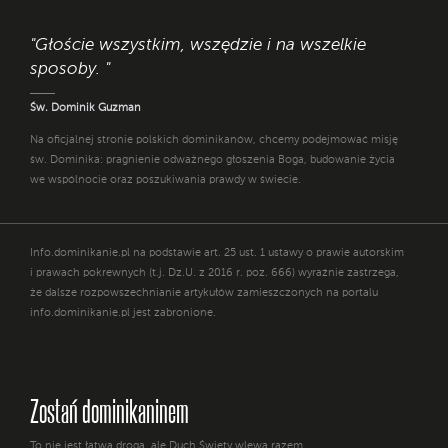
"Głoście wszystkim, wszędzie i na wszelkie
sposoby. "
Św. Dominik Guzman
Na oficjalnej stronie polskich dominikanów, chcemy podejmować misję
św. Dominika: pragnienie odważnego głoszenia Boga, budowanie życia
we wspólnocie oraz poszukiwania prawdy w świecie.
Info.dominikanie.pl na podstawie art. 25 ust. 1 ustawy o prawie autorskim
i prawach pokrewnych (t.j. Dz.U. z 2016 r. poz. 666) wyraźnie zastrzega,
że dalsze rozpowszechnianie artykułów zamieszczonych na portalu
info.dominikanie.pl jest zabronione.
Zostań dominikaninem
To nie jest łatwa droga, ale Duch Święty wlewa razem