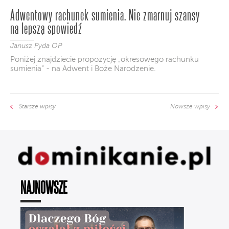
Adwentowy rachunek sumienia. Nie zmarnuj szansy
na lepszą spowiedź
Janusz Pyda OP
Poniżej znajdziecie propozycję „okresowego rachunku
sumienia” - na Adwent i Boże Narodzenie.
Starsze wpisy
Nowsze wpisy
NAJNOWSZE