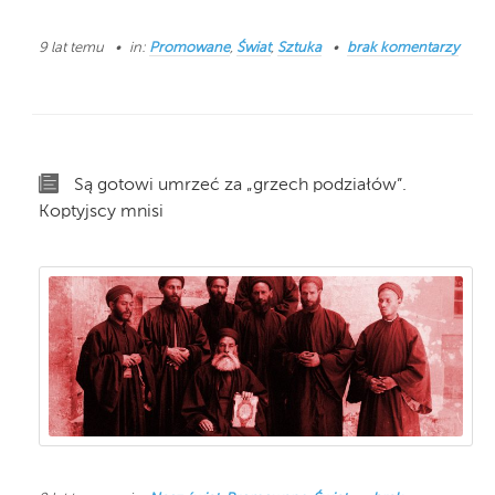
9 lat temu
in:
Promowane
,
Świat
,
Sztuka
brak komentarzy
Są gotowi umrzeć za „grzech podziałów”.
Koptyjscy mnisi