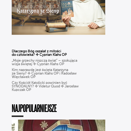
Dlaczego Bóg oszalał z miłości
do człowieka? ✢ Cyprian Klahs OP
„Moje grzechy niszczą świat” – szokująca
wizja świętej ✢ Cyprian Klahs OP
Kim naprawdę jest święta Katarzyna
ze Sieny? ✢ Cyprian Klahs OP i Radosław
Więcławek OP
Czy Kościół Katolicki powinien być
SYNODALNY? ✣ Videtur Quod ✣ Jarosław
Kupczak OP
Czy Boże Narodzenie to pogańskie święto?
✣ Videtur Quod ✣ Radosław Więcławek OP
CHARYZMATY w Kościele: dar
czy zagrożenie? Jak rozpoznać prawdziwe
NAJPOPULARNIEJSZE
działanie DUCHA ŚWIĘTEGO?
Różaniec dla ludzi ZMĘCZONYCH życiem.
Jak modlić się, gdy BRAK CZASU? | Michał
Szałkowski OP
Ciało nie jest GRZESZNE. Ks. Woźniak
o WCIELENIU Boga i prawdziwym