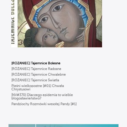
człowieczeństwie
WIERZYMY… ALE ŹLE, czyli Ks. Strzelczyk
o BŁĘDACH w wierze, które popełniamy
na co dzień
To NIE jest modlitwa dla starszych ludzi!
Odkryj moc RÓŻAŃCA | Michał Szałkowski
OP
Dlaczego Bóg oszalał z miłości
do człowieka? ✢ Cyprian Klahs OP
[RÓŻANIEC] Tajemnice Bolesne
[RÓŻANIEC] Tajemnice Radosne
[RÓŻANIEC] Tajemnice Chwalebne
[RÓŻANIEC] Tajemnice Światła
Pieśni wielkopostne [#01] Chwała
Chrystusowi
[NV#370] Dlaczego epidemia to wielkie
błogosławieństwo?
Pandziochy Rozmówki wesołej Pandy [#1]
O Imieniu
Gorzkie Żale[#01] Część Pierwsza
Msza Online – Łódź 29.03.2020
godz. 12:00
Droga do zbawienia [#01] Adam i Ewa.