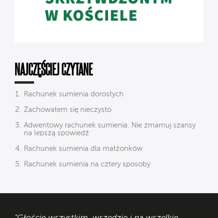
NAJCZĘŚCIEJ CZYTANE
Rachunek sumienia dorosłych
Zachowałem się nieczysto
Adwentowy rachunek sumienia. Nie zmarnuj szansy
na lepszą spowiedź
Rachunek sumienia dla małżonków
Rachunek sumienia na cztery sposoby