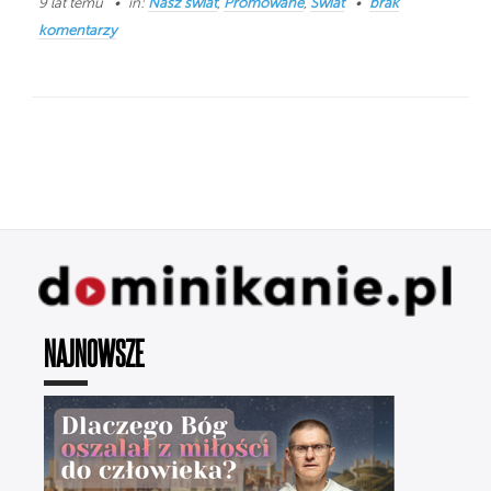
9 lat temu
in:
Nasz świat
,
Promowane
,
Świat
brak
komentarzy
NAJNOWSZE