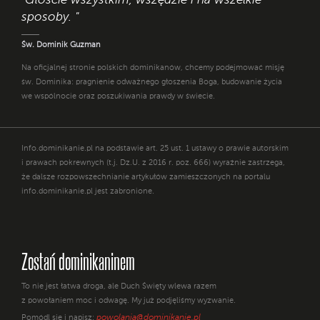
"Głoście wszystkim, wszędzie i na wszelkie
sposoby. "
Św. Dominik Guzman
Na oficjalnej stronie polskich dominikanów, chcemy podejmować misję
św. Dominika: pragnienie odważnego głoszenia Boga, budowanie życia
we wspólnocie oraz poszukiwania prawdy w świecie.
Info.dominikanie.pl na podstawie art. 25 ust. 1 ustawy o prawie autorskim
i prawach pokrewnych (t.j. Dz.U. z 2016 r. poz. 666) wyraźnie zastrzega,
że dalsze rozpowszechnianie artykułów zamieszczonych na portalu
info.dominikanie.pl jest zabronione.
Zostań dominikaninem
To nie jest łatwa droga, ale Duch Święty wlewa razem
z powołaniem moc i odwagę. My już podjęliśmy wyzwanie.
powolania@dominikanie.pl
Pomódl się i napisz: