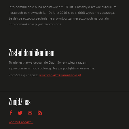
Info.dominikanie.pl na podstawie art. 25 ust. 1 ustawy o prawie autorskim
i prawach pokrewnych (t.j. Dz.U. z 2016 r. poz. 666) wyraźnie zastrzega,
że dalsze rozpowszechnianie artykułów zamieszczonych na portalu
info.dominikanie.pl jest zabronione.
Zostań dominikaninem
To nie jest łatwa droga, ale Duch Święty wlewa razem
z powołaniem moc i odwagę. My już podjęliśmy wyzwanie.
powolania@dominikanie.pl
Pomódl się i napisz:
Znajdź nas
kontakt redakcji