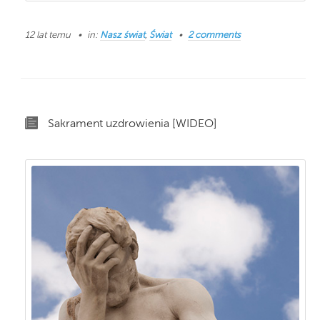
12 lat temu
in:
Nasz świat
,
Świat
2 comments
Sakrament uzdrowienia [WIDEO]