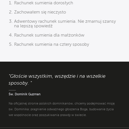
Rachunek sumienia dorosłych
Zachowałem się nieczysto
Adwentowy rachunek sumienia. Nie zmarnuj szansy
na lepszą spowiedź
Rachunek sumienia dla małżonków
Rachunek sumienia na cztery sposoby
"Głoście wszystkim, wszędzie i na wszelkie
sposoby. "
Św. Dominik Guzman
Na oficjalnej stronie polskich dominikanów, chcemy podejmować misję
św. Dominika: pragnienie odważnego głoszenia Boga, budowanie życia
we wspólnocie oraz poszukiwania prawdy w świecie.