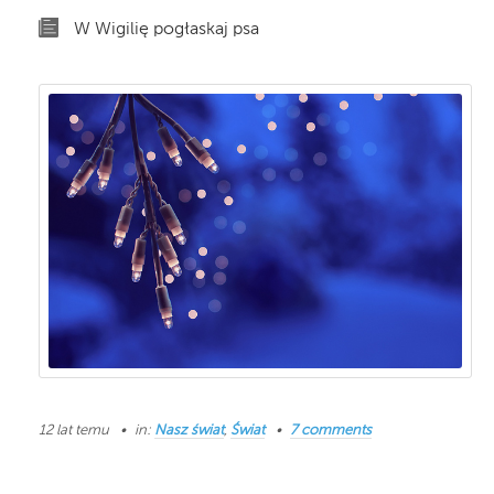
W Wigilię pogłaskaj psa
12 lat temu
in:
Nasz świat
,
Świat
7 comments