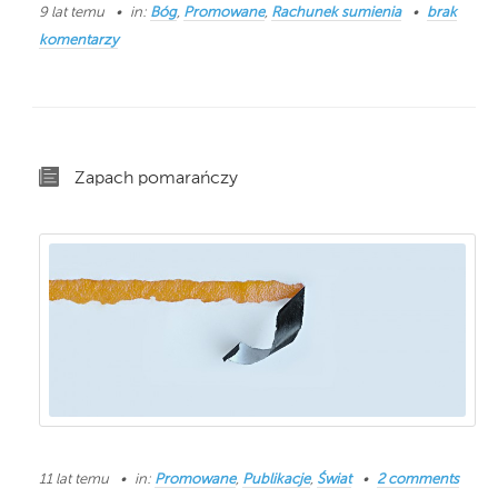
9 lat temu
in:
Bóg
,
Promowane
,
Rachunek sumienia
brak
komentarzy
Zapach pomarańczy
11 lat temu
in:
Promowane
,
Publikacje
,
Świat
2 comments