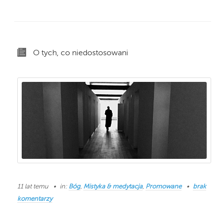
O tych, co niedostosowani
11 lat temu
in:
Bóg
,
Mistyka & medytacja
,
Promowane
brak
komentarzy