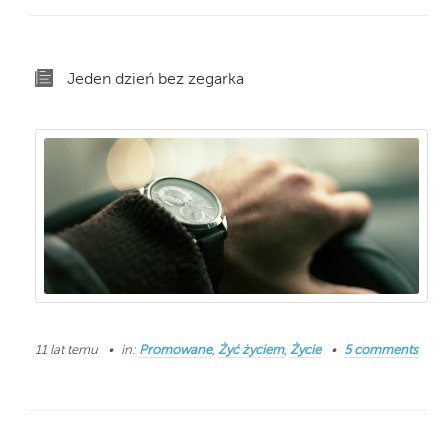
Jeden dzień bez zegarka
11 lat temu
in:
Promowane
,
Żyć życiem
,
Życie
5 comments