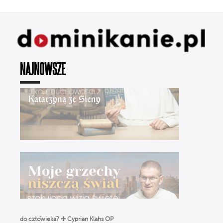
NAJNOWSZE
„Moje grzechy niszczą świat” – szokująca