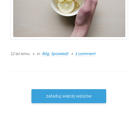
12 lat temu
in:
Bóg
,
Spowiedź
1 comment
załaduj więcej wpisów