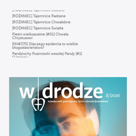
[RÓŻANIEC] Tajemnice Radosne
[RÓŻANIEC] Tajemnice Chwalebne
[RÓŻANIEC] Tajemnice Światła
Pieśni wielkopostne [#01] Chwała
Chrystusowi
[NV#370] Dlaczego epidemia to wielkie
błogosławieństwo?
Pandziochy Rozmówki wesołej Pandy [#1]
O Imieniu
Gorzkie Żale[#01] Część Pierwsza
Msza Online – Łódź 29.03.2020
godz. 12:00
Droga do zbawienia [#01] Adam i Ewa.
Odpowiedzialni = wolni.
[RÓŻANIEC] Tajemnice Bolesne