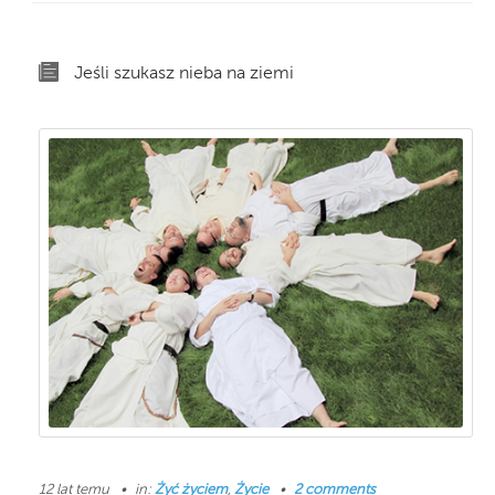
Jeśli szukasz nieba na ziemi
12 lat temu
in:
Żyć życiem
,
Życie
2 comments