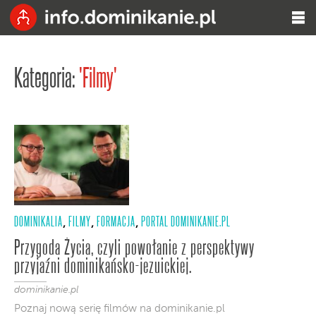
Kategoria:
'Filmy'
DOMINIKALIA
FILMY
FORMACJA
PORTAL DOMINIKANIE.PL
,
,
,
Przygoda Życia, czyli powołanie z perspektywy
przyjaźni dominikańsko-jezuickiej.
dominikanie.pl
Poznaj nową serię filmów na dominikanie.pl