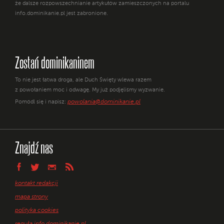
że dalsze rozpowszechnianie artykułów zamieszczonych na portalu
info.dominikanie.pl jest zabronione.
Zostań dominikaninem
To nie jest łatwa droga, ale Duch Święty wlewa razem
z powołaniem moc i odwagę. My już podjęliśmy wyzwanie.
powolania@dominikanie.pl
Pomódl się i napisz:
Znajdź nas
kontakt redakcji
mapa strony
polityka cookies