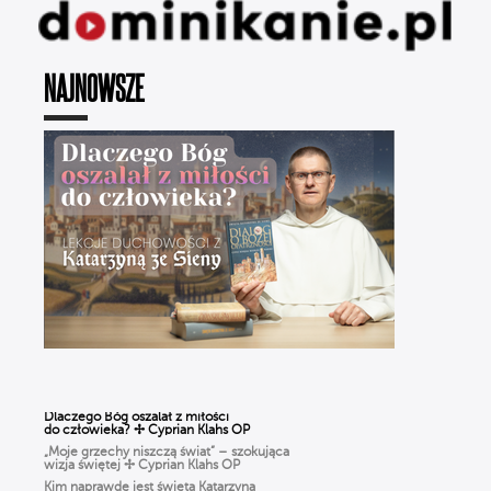
NAJNOWSZE
Dlaczego Bóg oszalał z miłości
do człowieka? ✢ Cyprian Klahs OP
„Moje grzechy niszczą świat” – szokująca
wizja świętej ✢ Cyprian Klahs OP
Kim naprawdę jest święta Katarzyna
ze Sieny? ✢ Cyprian Klahs OP i Radosław
Więcławek OP