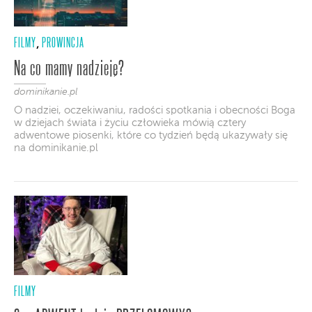
FILMY
PROWINCJA
,
Na co mamy nadzieję?
dominikanie.pl
O nadziei, oczekiwaniu, radości spotkania i obecności Boga
w dziejach świata i życiu człowieka mówią cztery
adwentowe piosenki, które co tydzień będą ukazywały się
na dominikanie.pl
FILMY