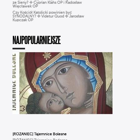
Czy Kościół Katolicki powinien być
SYNODALNY? ✣ Videtur Quod ✣ Jarosław
Kupczak OP
Czy Boże Narodzenie to pogańskie święto?
✣ Videtur Quod ✣ Radosław Więcławek OP
CHARYZMATY w Kościele: dar
czy zagrożenie? Jak rozpoznać prawdziwe
NAJPOPULARNIEJSZE
działanie DUCHA ŚWIĘTEGO?
Różaniec dla ludzi ZMĘCZONYCH życiem.
Jak modlić się, gdy BRAK CZASU? | Michał
Szałkowski OP
Ciało nie jest GRZESZNE. Ks. Woźniak
o WCIELENIU Boga i prawdziwym
człowieczeństwie
WIERZYMY… ALE ŹLE, czyli Ks. Strzelczyk
o BŁĘDACH w wierze, które popełniamy
na co dzień
To NIE jest modlitwa dla starszych ludzi!
Odkryj moc RÓŻAŃCA | Michał Szałkowski
OP
Dlaczego Bóg oszalał z miłości
do człowieka? ✢ Cyprian Klahs OP
[RÓŻANIEC] Tajemnice Bolesne
[RÓŻANIEC] Tajemnice Radosne