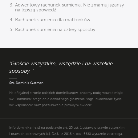
Adwentowy rachunek sumienia. Nie zmarnuj szansy
na lepszą spowiedź
Rachunek sumienia dla małżonków
Rachunek sumienia na cztery sposoby
"Głoście wszystkim, wszędzie i na wszelkie
sposoby. "
Św. Dominik Guzman
Na oficjalnej stronie polskich dominikanów, chcemy podejmować misję
św. Dominika: pragnienie odważnego głoszenia Boga, budowanie życia
we wspólnocie oraz poszukiwania prawdy w świecie.
Info.dominikanie.pl na podstawie art. 25 ust. 1 ustawy o prawie autorskim
i prawach pokrewnych (t.j. Dz.U. z 2016 r. poz. 666) wyraźnie zastrzega,