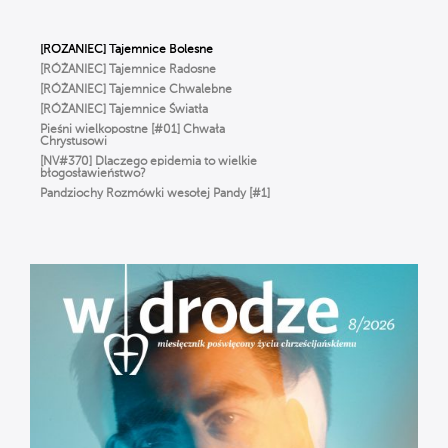
[RÓŻANIEC] Tajemnice Bolesne
[RÓŻANIEC] Tajemnice Radosne
[RÓŻANIEC] Tajemnice Chwalebne
[RÓŻANIEC] Tajemnice Światła
Pieśni wielkopostne [#01] Chwała
Chrystusowi
[NV#370] Dlaczego epidemia to wielkie
błogosławieństwo?
Pandziochy Rozmówki wesołej Pandy [#1]
O Imieniu
Gorzkie Żale[#01] Część Pierwsza
Msza Online – Łódź 29.03.2020
godz. 12:00
Droga do zbawienia [#01] Adam i Ewa.
Odpowiedzialni = wolni.
[RÓŻANIEC] Tajemnice Bolesne