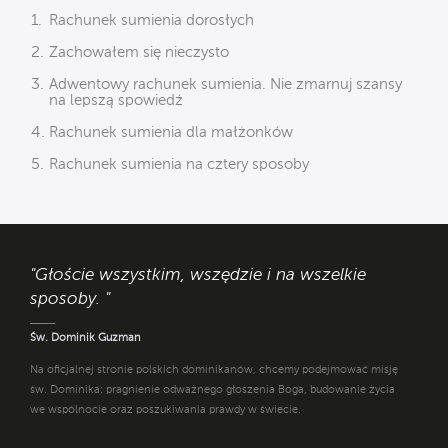
Rachunek sumienia dorosłych
Zachowałem się nieczysto
Adwentowy rachunek sumienia. Nie zmarnuj szansy
na lepszą spowiedź
Rachunek sumienia dla małżonków
Rachunek sumienia na cztery sposoby
"Głoście wszystkim, wszędzie i na wszelkie
sposoby. "
Św. Dominik Guzman
Na oficjalnej stronie polskich dominikanów, chcemy podejmować misję
św. Dominika: pragnienie odważnego głoszenia Boga, budowanie życia
we wspólnocie oraz poszukiwania prawdy w świecie.