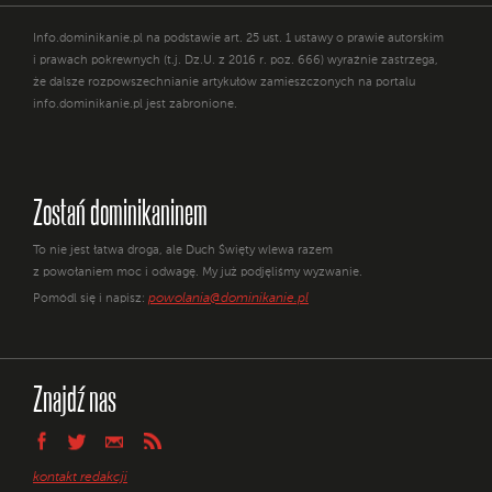
Info.dominikanie.pl na podstawie art. 25 ust. 1 ustawy o prawie autorskim
i prawach pokrewnych (t.j. Dz.U. z 2016 r. poz. 666) wyraźnie zastrzega,
że dalsze rozpowszechnianie artykułów zamieszczonych na portalu
info.dominikanie.pl jest zabronione.
Zostań dominikaninem
To nie jest łatwa droga, ale Duch Święty wlewa razem
z powołaniem moc i odwagę. My już podjęliśmy wyzwanie.
powolania@dominikanie.pl
Pomódl się i napisz:
Znajdź nas
kontakt redakcji