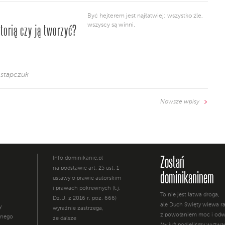
Być hejterem jest najłatwiej: wszystko źle,
torią czy ją tworzyć?
wszyscy są winni.
Ostapczuk
Nowsze wpisy
Zostań
Info.dominikanie.pl
na podstawie art. 25 ust. 1
dominikaninem
ustawy o prawie autorskim
i prawach pokrewnych (t.j.
To nie jest łatwa droga,
Dz.U. z 2016 r. poz. 666)
ale Duch Święty wlewa 
y
wyraźnie zastrzega,
z powołaniem moc i odw
żnego
że dalsze