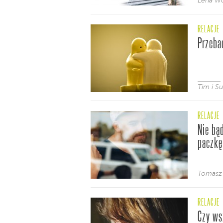
Lena W
RELACJE
Przeba
Tim i S
RELACJE
Nie bą
paczkę
Tomasz
RELACJE
Czy ws