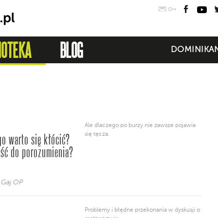
Poczta
Logowanie
Faceb
Yo
IOTEKA
BLOG
DOMINIKAN
Ale dlaczego po burzy nie zawsze pojawia
go warto się kłócić?
się tęcza.
jść do porozumienia?
 Gaj OP
Problemy i błędne przekonania w dyskusji o