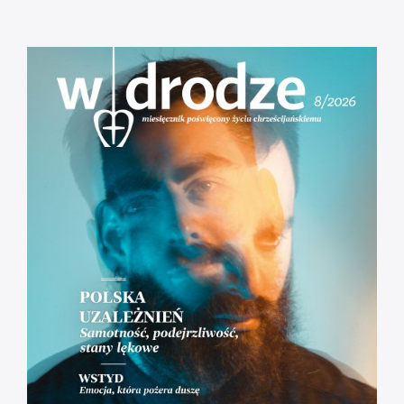
Gorzkie Żale[#01] Część Pierwsza
Msza Online – Łódź 29.03.2020
godz. 12:00
Droga do zbawienia [#01] Adam i Ewa.
Odpowiedzialni = wolni.
[RÓŻANIEC] Tajemnice Bolesne