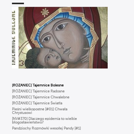
Różaniec dla ludzi ZMĘCZONYCH życiem.
Jak modlić się, gdy BRAK CZASU? | Michał
Szałkowski OP
Ciało nie jest GRZESZNE. Ks. Woźniak
o WCIELENIU Boga i prawdziwym
człowieczeństwie
WIERZYMY… ALE ŹLE, czyli Ks. Strzelczyk
o BŁĘDACH w wierze, które popełniamy
na co dzień
To NIE jest modlitwa dla starszych ludzi!
Odkryj moc RÓŻAŃCA | Michał Szałkowski
OP
Dlaczego Bóg oszalał z miłości
do człowieka? ✢ Cyprian Klahs OP
[RÓŻANIEC] Tajemnice Bolesne
[RÓŻANIEC] Tajemnice Radosne
[RÓŻANIEC] Tajemnice Chwalebne
[RÓŻANIEC] Tajemnice Światła
Pieśni wielkopostne [#01] Chwała
Chrystusowi
[NV#370] Dlaczego epidemia to wielkie
błogosławieństwo?
Pandziochy Rozmówki wesołej Pandy [#1]
O Imieniu