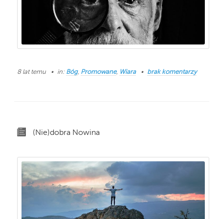
8 lat temu
in:
Bóg
,
Promowane
,
Wiara
brak komentarzy
(Nie)dobra Nowina