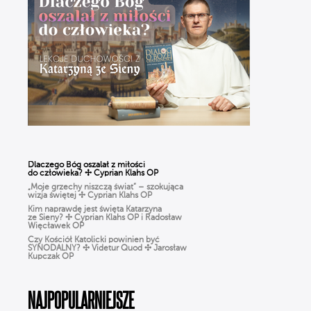
Dlaczego Bóg oszalał z miłości
do człowieka? ✢ Cyprian Klahs OP
„Moje grzechy niszczą świat” – szokująca
wizja świętej ✢ Cyprian Klahs OP
Kim naprawdę jest święta Katarzyna
ze Sieny? ✢ Cyprian Klahs OP i Radosław
Więcławek OP
Czy Kościół Katolicki powinien być
SYNODALNY? ✣ Videtur Quod ✣ Jarosław
Kupczak OP
Czy Boże Narodzenie to pogańskie święto?
✣ Videtur Quod ✣ Radosław Więcławek OP
CHARYZMATY w Kościele: dar
NAJPOPULARNIEJSZE
czy zagrożenie? Jak rozpoznać prawdziwe
działanie DUCHA ŚWIĘTEGO?