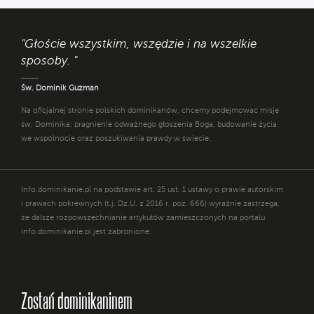
"Głoście wszystkim, wszędzie i na wszelkie
sposoby. "
Św. Dominik Guzman
Na oficjalnej stronie polskich dominikanów, chcemy podejmować misję
św. Dominika: pragnienie odważnego głoszenia Boga, budowanie życia
we wspólnocie oraz poszukiwania prawdy w świecie.
Info.dominikanie.pl na podstawie art. 25 ust. 1 ustawy o prawie autorskim
i prawach pokrewnych (t.j. Dz.U. z 2016 r. poz. 666) wyraźnie zastrzega,
że dalsze rozpowszechnianie artykułów zamieszczonych na portalu
info.dominikanie.pl jest zabronione.
Zostań dominikaninem