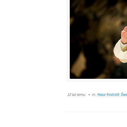
12 lat temu
in:
Nasz Kościół
,
Świ