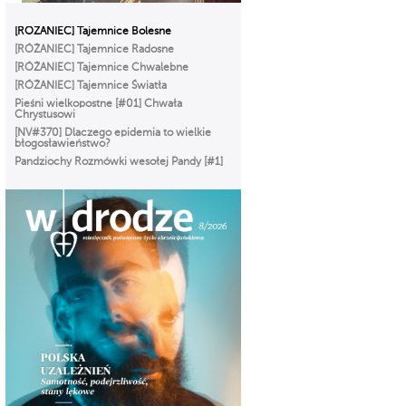
[RÓŻANIEC] Tajemnice Bolesne
[RÓŻANIEC] Tajemnice Radosne
[RÓŻANIEC] Tajemnice Chwalebne
[RÓŻANIEC] Tajemnice Światła
Pieśni wielkopostne [#01] Chwała
Chrystusowi
[NV#370] Dlaczego epidemia to wielkie
błogosławieństwo?
Pandziochy Rozmówki wesołej Pandy [#1]
O Imieniu
Gorzkie Żale[#01] Część Pierwsza
Msza Online – Łódź 29.03.2020
godz. 12:00
Droga do zbawienia [#01] Adam i Ewa.
Odpowiedzialni = wolni.