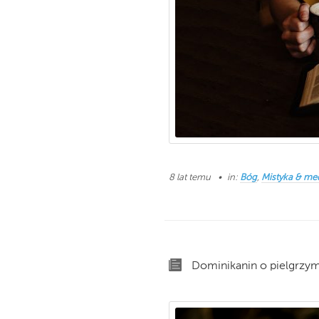
8 lat temu
in:
Bóg
,
Mistyka & me
Dominikanin o pielgrzym