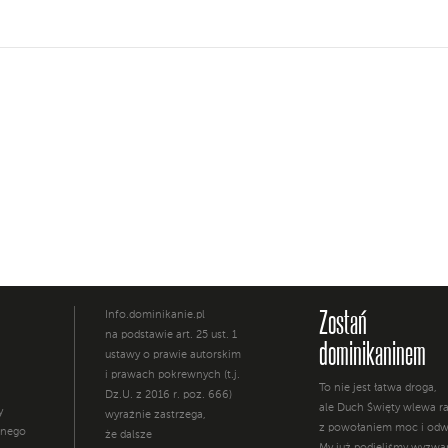
Zostań
Info.dominikanie.pl
na podstawie art. 25 ust. 1
dominikaninem
ustawy o prawie autorskim
i prawach pokrewnych (t.j.
To nie jest łatwa droga,
Dz.U. z 2016 r. poz. 666)
ale Duch Święty wlewa 
y
wyraźnie zastrzega,
z powołaniem moc i odw
żnego
że dalsze