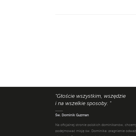
"Głoście wszystkim, wszędzie
i na wszelkie sposoby. "
Św. Dominik Guzman
Na oficjalnej stronie polskich dominikanów, chcem
podejmować misję św. Dominika: pragnienie odwa