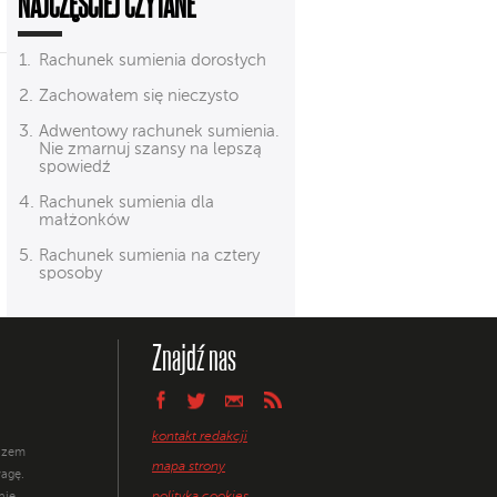
NAJCZĘŚCIEJ CZYTANE
Rachunek sumienia dorosłych
Zachowałem się nieczysto
Adwentowy rachunek sumienia.
Nie zmarnuj szansy na lepszą
spowiedź
Rachunek sumienia dla
małżonków
Rachunek sumienia na cztery
sposoby
Znajdź nas
kontakt redakcji
razem
mapa strony
agę.