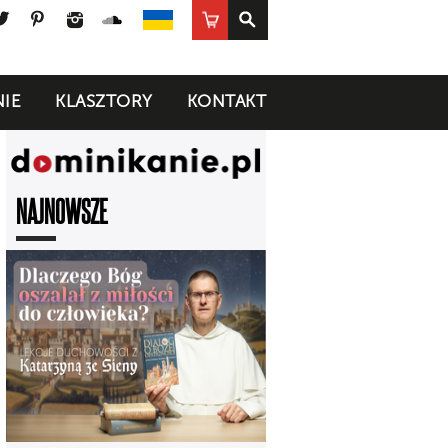
ook
uTube
Twitter
Pinterest
Instagram
SoundCloud
Sklep
UA
IE
KLASZTORY
KONTAKT
NAJNOWSZE