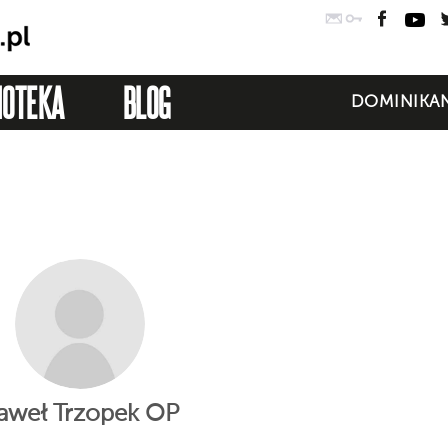
Poczta
Logowanie
Faceb
Yo
IOTEKA
BLOG
DOMINIKAN
aweł Trzopek OP