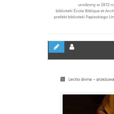
urodzony w 1972 ro
biblioteki École Biblique et A
prefekt biblioteki Papieskiego 
Lectio divina – przeżuw