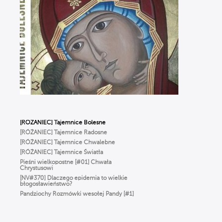
Szałkowski OP
Ciało nie jest GRZESZNE. Ks. Woźniak
o WCIELENIU Boga i prawdziwym
człowieczeństwie
WIERZYMY… ALE ŹLE, czyli Ks. Strzelczyk
o BŁĘDACH w wierze, które popełniamy
na co dzień
To NIE jest modlitwa dla starszych ludzi!
Odkryj moc RÓŻAŃCA | Michał Szałkowski
OP
Dlaczego Bóg oszalał z miłości
do człowieka? ✢ Cyprian Klahs OP
[RÓŻANIEC] Tajemnice Bolesne
[RÓŻANIEC] Tajemnice Radosne
[RÓŻANIEC] Tajemnice Chwalebne
[RÓŻANIEC] Tajemnice Światła
Pieśni wielkopostne [#01] Chwała
Chrystusowi
[NV#370] Dlaczego epidemia to wielkie
błogosławieństwo?
Pandziochy Rozmówki wesołej Pandy [#1]
O Imieniu
Gorzkie Żale[#01] Część Pierwsza
Msza Online – Łódź 29.03.2020