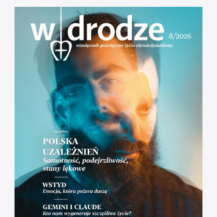
godz. 12:00
Droga do zbawienia [#01] Adam i Ewa.
Odpowiedzialni = wolni.
[RÓŻANIEC] Tajemnice Bolesne