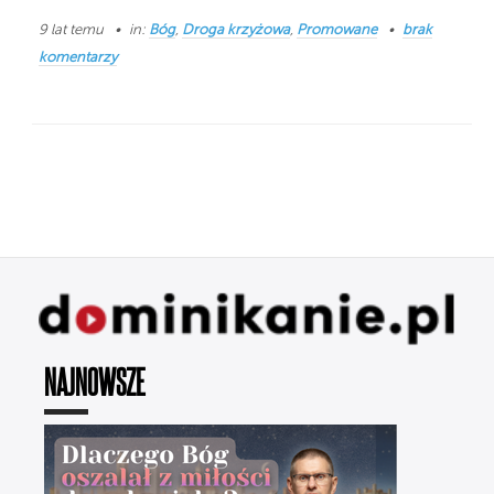
9 lat temu
in:
Bóg
,
Droga krzyżowa
,
Promowane
brak
komentarzy
NAJNOWSZE