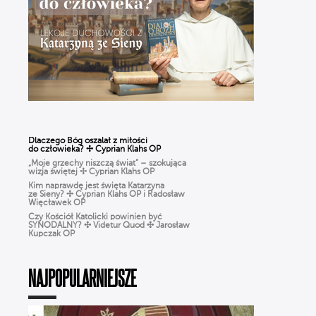
Dlaczego Bóg oszalał z miłości
do człowieka? ✢ Cyprian Klahs OP
„Moje grzechy niszczą świat” – szokująca
wizja świętej ✢ Cyprian Klahs OP
Kim naprawdę jest święta Katarzyna
ze Sieny? ✢ Cyprian Klahs OP i Radosław
Więcławek OP
Czy Kościół Katolicki powinien być
SYNODALNY? ✣ Videtur Quod ✣ Jarosław
Kupczak OP
Czy Boże Narodzenie to pogańskie święto?
✣ Videtur Quod ✣ Radosław Więcławek OP
NAJPOPULARNIEJSZE
CHARYZMATY w Kościele: dar
czy zagrożenie? Jak rozpoznać prawdziwe
działanie DUCHA ŚWIĘTEGO?
Różaniec dla ludzi ZMĘCZONYCH życiem.
Jak modlić się, gdy BRAK CZASU? | Michał