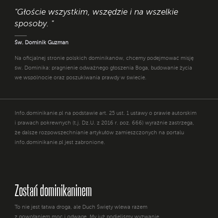
"Głoście wszystkim, wszędzie i na wszelkie
sposoby. "
Św. Dominik Guzman
Na oficjalnej stronie polskich dominikanów, chcemy podejmować misję
św. Dominika: pragnienie odważnego głoszenia Boga, budowanie życia
we wspólnocie oraz poszukiwania prawdy w świecie.
Info.dominikanie.pl na podstawie art. 25 ust. 1 ustawy o prawie autorskim
i prawach pokrewnych (t.j. Dz.U. z 2016 r. poz. 666) wyraźnie zastrzega,
że dalsze rozpowszechnianie artykułów zamieszczonych na portalu
info.dominikanie.pl jest zabronione.
Zostań dominikaninem
To nie jest łatwa droga, ale Duch Święty wlewa razem
z powołaniem moc i odwagę. My już podjęliśmy wyzwanie.