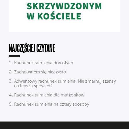
NAJCZĘŚCIEJ CZYTANE
Rachunek sumienia dorosłych
Zachowałem się nieczysto
Adwentowy rachunek sumienia. Nie zmarnuj szansy
na lepszą spowiedź
Rachunek sumienia dla małżonków
Rachunek sumienia na cztery sposoby