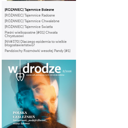
[RÓŻANIEC] Tajemnice Bolesne
[RÓŻANIEC] Tajemnice Radosne
[RÓŻANIEC] Tajemnice Chwalebne
[RÓŻANIEC] Tajemnice Światła
Pieśni wielkopostne [#01] Chwała
Chrystusowi
[NV#370] Dlaczego epidemia to wielkie
błogosławieństwo?
Pandziochy Rozmówki wesołej Pandy [#1]
O Imieniu
Gorzkie Żale[#01] Część Pierwsza
Msza Online – Łódź 29.03.2020
godz. 12:00
Droga do zbawienia [#01] Adam i Ewa.
Odpowiedzialni = wolni.