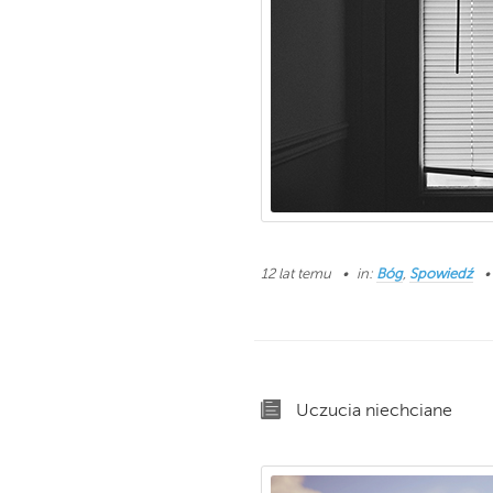
12 lat temu
in:
Bóg
,
Spowiedź
Uczucia niechciane