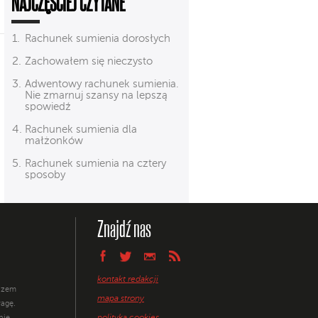
NAJCZĘŚCIEJ CZYTANE
Rachunek sumienia dorosłych
Zachowałem się nieczysto
Adwentowy rachunek sumienia.
Nie zmarnuj szansy na lepszą
spowiedź
Rachunek sumienia dla
małżonków
Rachunek sumienia na cztery
sposoby
Znajdź nas
kontakt redakcji
razem
mapa strony
agę.