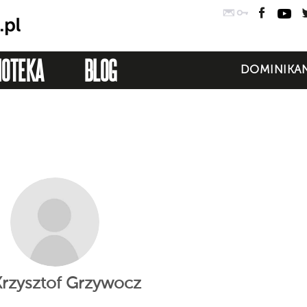
Poczta
Logowanie
Faceb
Yo
IOTEKA
BLOG
DOMINIKAN
Krzysztof Grzywocz