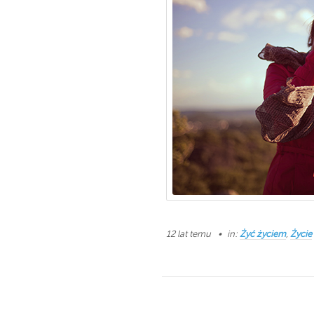
12 lat temu
in:
Żyć życiem
,
Życie