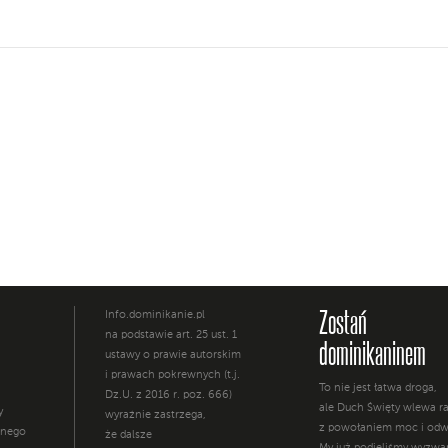
Zostań
Info.dominikanie.pl
na podstawie art. 25 ust. 1
dominikaninem
ustawy o prawie autorskim
i prawach pokrewnych (t.j.
To nie jest łatwa droga,
Dz.U. z 2016 r. poz. 666)
ale Duch Święty wlewa 
y
wyraźnie zastrzega,
z powołaniem moc i odw
żnego
że dalsze