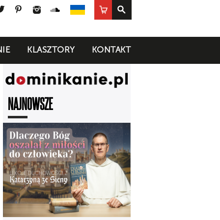
ook
uTube
Twitter
Pinterest
Instagram
SoundCloud
Sklep
UA
IE
KLASZTORY
KONTAKT
NAJNOWSZE