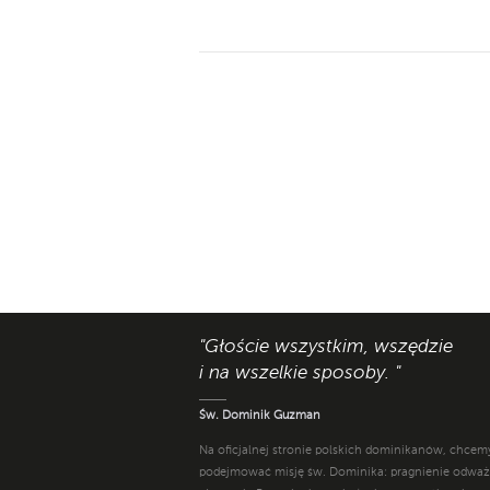
"Głoście wszystkim, wszędzie
i na wszelkie sposoby. "
Św. Dominik Guzman
Na oficjalnej stronie polskich dominikanów, chcem
podejmować misję św. Dominika: pragnienie odwa