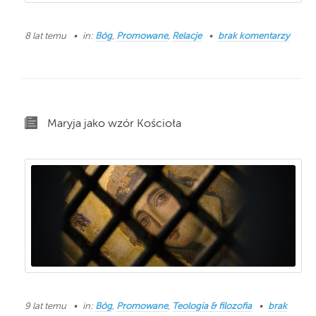
8 lat temu
in:
Bóg
,
Promowane
,
Relacje
brak komentarzy
Maryja jako wzór Kościoła
9 lat temu
in:
Bóg
,
Promowane
,
Teologia & filozofia
brak