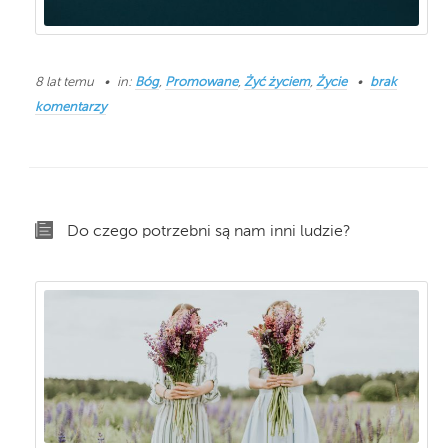
8 lat temu
in:
Bóg
,
Promowane
,
Żyć życiem
,
Życie
brak
komentarzy
Do czego potrzebni są nam inni ludzie?