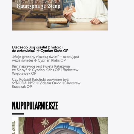
Dlaczego Bóg oszalał z miłości
do człowieka? ✢ Cyprian Klahs OP
„Moje grzechy niszczą świat” – szokująca
wizja świętej ✢ Cyprian Klahs OP
Kim naprawdę jest święta Katarzyna
ze Sieny? ✢ Cyprian Klahs OP i Radosław
Więcławek OP
Czy Kościół Katolicki powinien być
SYNODALNY? ✣ Videtur Quod ✣ Jarosław
Kupczak OP
Czy Boże Narodzenie to pogańskie święto?
✣ Videtur Quod ✣ Radosław Więcławek OP
CHARYZMATY w Kościele: dar
NAJPOPULARNIEJSZE
czy zagrożenie? Jak rozpoznać prawdziwe
działanie DUCHA ŚWIĘTEGO?
Różaniec dla ludzi ZMĘCZONYCH życiem.
Jak modlić się, gdy BRAK CZASU? | Michał
Szałkowski OP
Ciało nie jest GRZESZNE. Ks. Woźniak
o WCIELENIU Boga i prawdziwym
człowieczeństwie