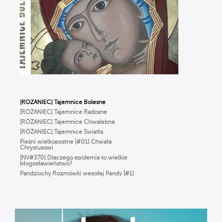
WIERZYMY… ALE ŹLE, czyli Ks. Strzelczyk
o BŁĘDACH w wierze, które popełniamy
na co dzień
To NIE jest modlitwa dla starszych ludzi!
Odkryj moc RÓŻAŃCA | Michał Szałkowski
OP
Dlaczego Bóg oszalał z miłości
do człowieka? ✢ Cyprian Klahs OP
[RÓŻANIEC] Tajemnice Bolesne
[RÓŻANIEC] Tajemnice Radosne
[RÓŻANIEC] Tajemnice Chwalebne
[RÓŻANIEC] Tajemnice Światła
Pieśni wielkopostne [#01] Chwała
Chrystusowi
[NV#370] Dlaczego epidemia to wielkie
błogosławieństwo?
Pandziochy Rozmówki wesołej Pandy [#1]
O Imieniu
Gorzkie Żale[#01] Część Pierwsza
Msza Online – Łódź 29.03.2020
godz. 12:00
Droga do zbawienia [#01] Adam i Ewa.
Odpowiedzialni = wolni.