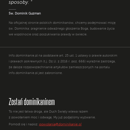
sposoby. "
Św. Dominik Guzman
Na oficjalnej stronie polskich dominikanów, chcemy podejmować misję
św. Dominika: pragnienie odważnego głoszenia Boga, budowanie życia
we wspólnocie oraz poszukiwania prawdy w świecie.
Info.dominikanie.pl na podstawie art. 25 ust. 1 ustawy o prawie autorskim
i prawach pokrewnych (t.j. Dz.U. z 2016 r. poz. 666) wyraźnie zastrzega,
że dalsze rozpowszechnianie artykułów zamieszczonych na portalu
info.dominikanie.pl jest zabronione.
Zostań dominikaninem
To nie jest łatwa droga, ale Duch Święty wlewa razem
z powołaniem moc i odwagę. My już podjęliśmy wyzwanie.
powolania@dominikanie.pl
Pomódl się i napisz: