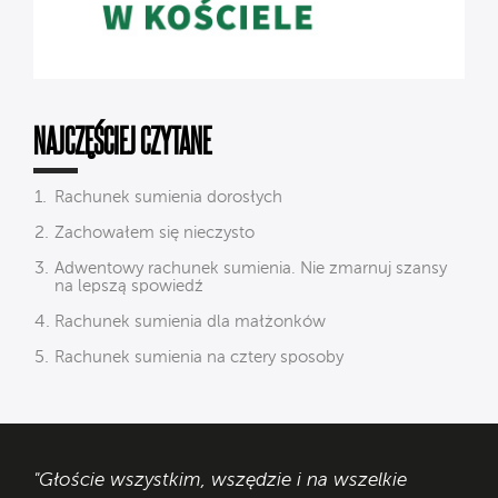
NAJCZĘŚCIEJ CZYTANE
Rachunek sumienia dorosłych
Zachowałem się nieczysto
Adwentowy rachunek sumienia. Nie zmarnuj szansy
na lepszą spowiedź
Rachunek sumienia dla małżonków
Rachunek sumienia na cztery sposoby
"Głoście wszystkim, wszędzie i na wszelkie