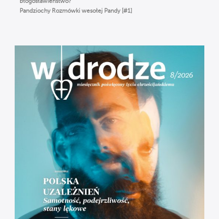
błogosławieństwo?
Pandziochy Rozmówki wesołej Pandy [#1]
O Imieniu
Gorzkie Żale[#01] Część Pierwsza
Msza Online – Łódź 29.03.2020
godz. 12:00
Droga do zbawienia [#01] Adam i Ewa.
Odpowiedzialni = wolni.
[RÓŻANIEC] Tajemnice Bolesne