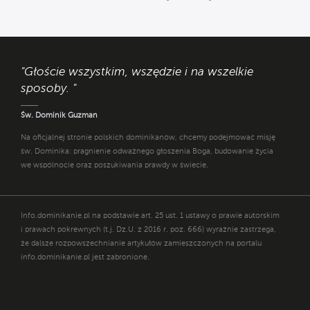
"Głoście wszystkim, wszędzie i na wszelkie
sposoby. "
Św. Dominik Guzman
Na oficjalnej stronie polskich dominikanów, chcemy podejmować misję
św. Dominika: pragnienie odważnego głoszenia Boga, budowanie życia
we wspólnocie oraz poszukiwania prawdy w świecie.
Info.dominikanie.pl na podstawie art. 25 ust. 1 ustawy o prawie autorskim
i prawach pokrewnych (t.j. Dz.U. z 2016 r. poz. 666) wyraźnie zastrzega,
że dalsze rozpowszechnianie artykułów zamieszczonych na portalu
info.dominikanie.pl jest zabronione.