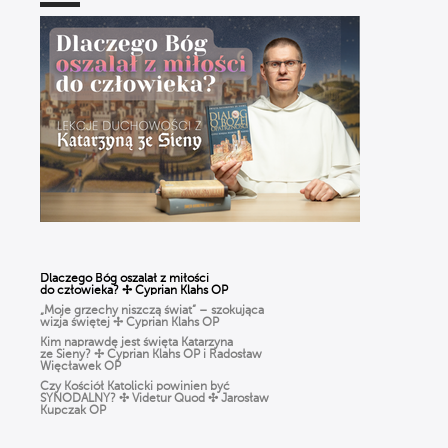
Dlaczego Bóg oszalał z miłości
do człowieka? ✢ Cyprian Klahs OP
„Moje grzechy niszczą świat” – szokująca
wizja świętej ✢ Cyprian Klahs OP
Kim naprawdę jest święta Katarzyna
ze Sieny? ✢ Cyprian Klahs OP i Radosław
Więcławek OP
Czy Kościół Katolicki powinien być
SYNODALNY? ✣ Videtur Quod ✣ Jarosław
Kupczak OP
Czy Boże Narodzenie to pogańskie święto?
✣ Videtur Quod ✣ Radosław Więcławek OP