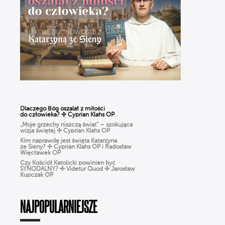
Dlaczego Bóg oszalał z miłości
do człowieka? ✢ Cyprian Klahs OP
„Moje grzechy niszczą świat” – szokująca
wizja świętej ✢ Cyprian Klahs OP
Kim naprawdę jest święta Katarzyna
ze Sieny? ✢ Cyprian Klahs OP i Radosław
Więcławek OP
Czy Kościół Katolicki powinien być
SYNODALNY? ✣ Videtur Quod ✣ Jarosław
Kupczak OP
Czy Boże Narodzenie to pogańskie święto?
✣ Videtur Quod ✣ Radosław Więcławek OP
CHARYZMATY w Kościele: dar
czy zagrożenie? Jak rozpoznać prawdziwe
NAJPOPULARNIEJSZE
działanie DUCHA ŚWIĘTEGO?
Różaniec dla ludzi ZMĘCZONYCH życiem.
Jak modlić się, gdy BRAK CZASU? | Michał