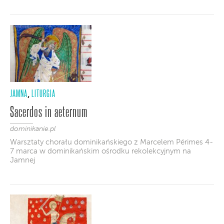
JAMNA
LITURGIA
,
Sacerdos in aeternum
dominikanie.pl
Warsztaty chorału dominikańskiego z Marcelem Périmes 4-
7 marca w dominikańskim ośrodku rekolekcyjnym na
Jamnej