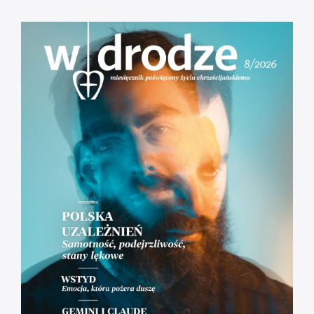
Msza Online – Łódź 29.03.2020
godz. 12:00
Droga do zbawienia [#01] Adam i Ewa.
Odpowiedzialni = wolni.
[RÓŻANIEC] Tajemnice Bolesne