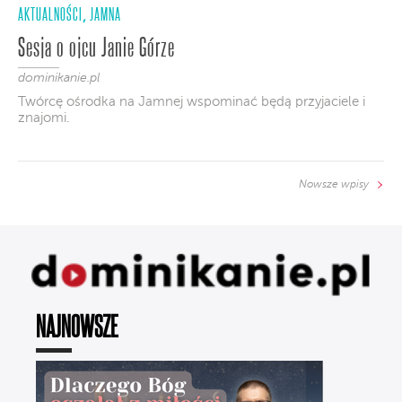
AKTUALNOŚCI
JAMNA
,
Sesja o ojcu Janie Górze
dominikanie.pl
Twórcę ośrodka na Jamnej wspominać będą przyjaciele i
znajomi.
Nowsze wpisy
NAJNOWSZE