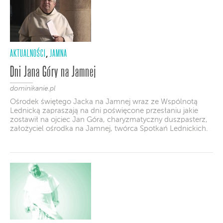
AKTUALNOŚCI
JAMNA
,
Dni Jana Góry na Jamnej
dominikanie.pl
Ośrodek świętego Jacka na Jamnej wraz ze Wspólnotą
Lednicką zapraszają na dni poświęcone przesłaniu jakie
zostawił na ojciec Jan Góra, charyzmatyczny duszpasterz,
założyciel ośrodka na Jamnej, twórca Spotkań Lednickich.