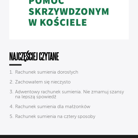
NAJCZĘŚCIEJ CZYTANE
Rachunek sumienia dorosłych
Zachowałem się nieczysto
Adwentowy rachunek sumienia. Nie zmarnuj szansy
na lepszą spowiedź
Rachunek sumienia dla małżonków
Rachunek sumienia na cztery sposoby