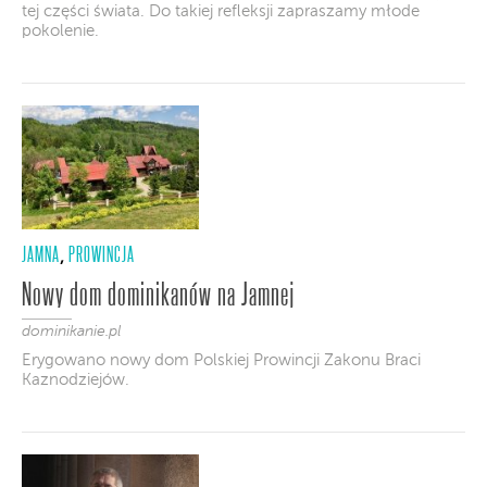
tej części świata. Do takiej refleksji zapraszamy młode
pokolenie.
JAMNA
PROWINCJA
,
Nowy dom dominikanów na Jamnej
dominikanie.pl
Erygowano nowy dom Polskiej Prowincji Zakonu Braci
Kaznodziejów.