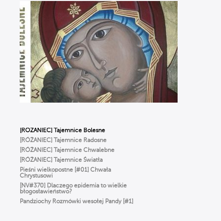
Szałkowski OP
Ciało nie jest GRZESZNE. Ks. Woźniak
o WCIELENIU Boga i prawdziwym
człowieczeństwie
WIERZYMY… ALE ŹLE, czyli Ks. Strzelczyk
o BŁĘDACH w wierze, które popełniamy
na co dzień
To NIE jest modlitwa dla starszych ludzi!
Odkryj moc RÓŻAŃCA | Michał Szałkowski
OP
Dlaczego Bóg oszalał z miłości
do człowieka? ✢ Cyprian Klahs OP
[RÓŻANIEC] Tajemnice Bolesne
[RÓŻANIEC] Tajemnice Radosne
[RÓŻANIEC] Tajemnice Chwalebne
[RÓŻANIEC] Tajemnice Światła
Pieśni wielkopostne [#01] Chwała
Chrystusowi
[NV#370] Dlaczego epidemia to wielkie
błogosławieństwo?
Pandziochy Rozmówki wesołej Pandy [#1]
O Imieniu
Gorzkie Żale[#01] Część Pierwsza