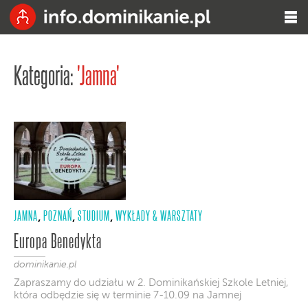
Kategoria:
'Jamna'
JAMNA
POZNAŃ
STUDIUM
WYKŁADY & WARSZTATY
,
,
,
Europa Benedykta
dominikanie.pl
Zapraszamy do udziału w 2. Dominikańskiej Szkole Letniej,
która odbędzie się w terminie 7-10.09 na Jamnej