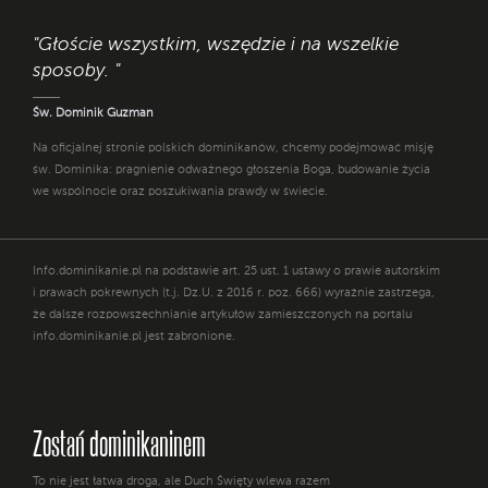
"Głoście wszystkim, wszędzie i na wszelkie
sposoby. "
Św. Dominik Guzman
Na oficjalnej stronie polskich dominikanów, chcemy podejmować misję
św. Dominika: pragnienie odważnego głoszenia Boga, budowanie życia
we wspólnocie oraz poszukiwania prawdy w świecie.
Info.dominikanie.pl na podstawie art. 25 ust. 1 ustawy o prawie autorskim
i prawach pokrewnych (t.j. Dz.U. z 2016 r. poz. 666) wyraźnie zastrzega,
że dalsze rozpowszechnianie artykułów zamieszczonych na portalu
info.dominikanie.pl jest zabronione.
Zostań dominikaninem
To nie jest łatwa droga, ale Duch Święty wlewa razem