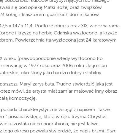
iej pobożności kupców przybywających do naszego
dawali się pod opiekę Matki Bożej oraz związków
Mikołaj, z klasztorem gdańskich dominikanów.
,5 x 147 x 11,4. Podłoże obrazu oraz XIX-wieczna rama
oronę i krzyże na herbie Gdańska wyzłocono, a krzyże
ebrem. Powierzchnia tła wyzłocona jest 24 karatowym
XIX wieku (prawdopodobnie wtedy wyzłocono tło,
onserwację w 1977 roku oraz 2006 roku. Jego stan
watorskiej określony jako bardzo dobry i stabilny.
aszczu Maryi zarys buta. Trudno stwierdzić jaka jest
ipotez mówi, że artysta miał zamiar malować inny obraz
 całą kompozycję.
posiada charakterystyczne wstęgi z napisem. Także
em” posiada wstęgę, którą w ręku trzyma Chrystus.
wieku została nieco pogrubiona, nie jest łatwe,
 z tego okresu pozwala stwierdzić, że napis brzmi:
Sum