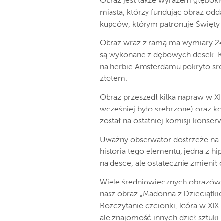
Obraz jest także wyrazem głębok
miasta, którzy fundując obraz od
kupców, którym patronuje Święty 
Obraz wraz z ramą ma wymiary 247
są wykonane z dębowych desek. K
na herbie Amsterdamu pokryto sr
złotem.
Obraz przeszedł kilka napraw w 
wcześniej było srebrzone) oraz k
został na ostatniej komisji konser
Uważny obserwator dostrzeże na pł
historia tego elementu, jedna z h
na desce, ale ostatecznie zmienił
Wiele średniowiecznych obrazów 
nasz obraz „Madonna z Dzieciątki
Rozczytanie czcionki, która w XIX 
ale znajomość innych dzieł sztuki