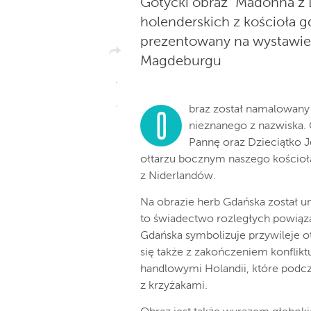
Gotycki obraz "Madonna z
holenderskich z kościoła 
prezentowany na wystawie
Magdeburgu
braz został namalowany
O
nieznanego z nazwiska. 
Pannę oraz Dzieciątko J
ołtarzu bocznym naszego kościoł
z Niderlandów.
Na obrazie herb Gdańska został u
to świadectwo rozległych powią
Gdańska symbolizuje przywileje o
się także z zakończeniem konfli
handlowymi Holandii, które podcz
z krzyżakami.