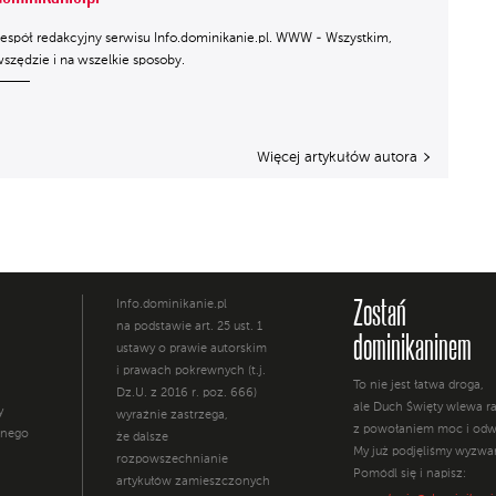
espół redakcyjny serwisu Info.dominikanie.pl. WWW - Wszystkim,
szędzie i na wszelkie sposoby.
Więcej artykułów autora
Zostań
Info.dominikanie.pl
na podstawie art. 25 ust. 1
dominikaninem
ustawy o prawie autorskim
i prawach pokrewnych (t.j.
To nie jest łatwa droga,
Dz.U. z 2016 r. poz. 666)
ale Duch Święty wlewa 
y
wyraźnie zastrzega,
z powołaniem moc i odw
żnego
że dalsze
My już podjęliśmy wyzwa
rozpowszechnianie
Pomódl się i napisz:
artykułów zamieszczonych