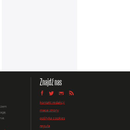
Znajdź nas
kontakt redakcji
razem
mapa strony
agę.
polityka cookies
nie.
reguła