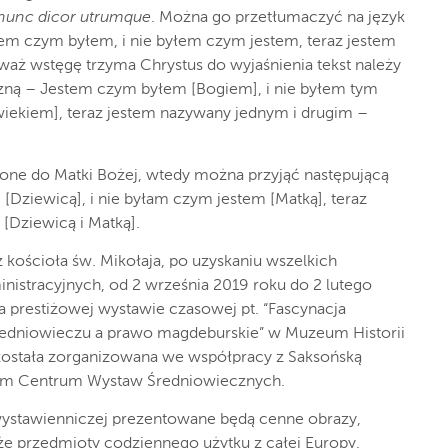
nunc dicor utrumque
. Można go przetłumaczyć na język
tem czym byłem, i nie byłem czym jestem, teraz jestem
aż wstęgę trzyma Chrystus do wyjaśnienia tekst należy
iczną – Jestem czym byłem [Bogiem], i nie byłem tym
wiekiem], teraz jestem nazywany jednym i drugim –
one do Matki Bożej, wtedy można przyjąć następującą
[Dziewicą], i nie byłam czym jestem [Matką], teraz
[Dziewicą i Matką].
 kościoła św. Mikołaja, po uzyskaniu wszelkich
nistracyjnych, od 2 września 2019 roku do 2 lutego
 prestiżowej wystawie czasowej pt. “Fascynacja
redniowieczu a prawo magdeburskie” w Muzeum Historii
ostała zorganizowana we współpracy z Saksońską
im Centrum Wystaw Średniowiecznych.
ystawienniczej prezentowane będą cenne obrazy,
akże przedmioty codziennego użytku z całej Europy.