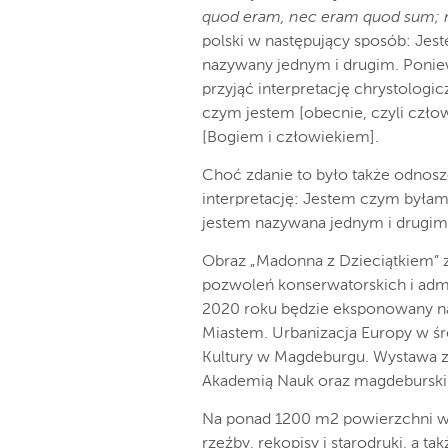
quod eram, nec eram quod sum; 
polski w następujący sposób: Jes
nazywany jednym i drugim. Poniew
przyjąć interpretację chrystolog
czym jestem [obecnie, czyli czło
[Bogiem i człowiekiem].
Choć zdanie to było także odnosz
interpretację: Jestem czym byłam 
jestem nazywana jednym i drugim 
Obraz „Madonna z Dzieciątkiem” z
pozwoleń konserwatorskich i admi
2020 roku będzie eksponowany na
Miastem. Urbanizacja Europy w ś
Kultury w Magdeburgu. Wystawa z
Akademią Nauk oraz magdebursk
Na ponad 1200 m
2
powierzchni w
rzeźby, rękopisy i starodruki, a t