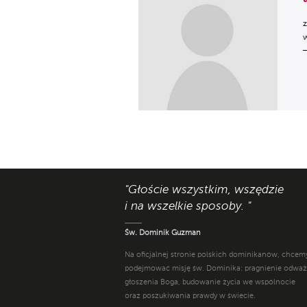
z
w
"Głoście wszystkim, wszędzie
i na wszelkie sposoby. "
Św. Dominik Guzman
Na oficjalnej stronie polskich dominikanów, chcem
podejmować misję św. Dominika: pragnienie odwa
głoszenia Boga, budowanie życia we wspólnocie
oraz poszukiwania prawdy w świecie.