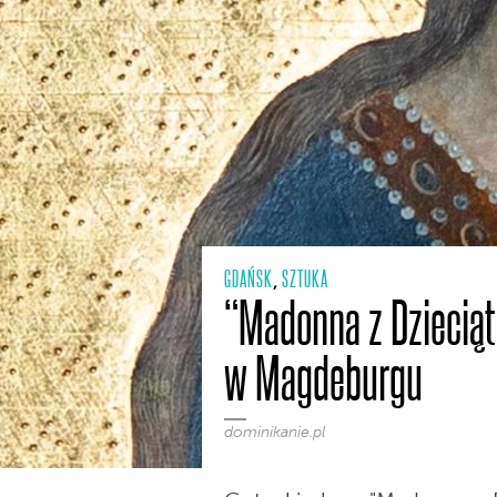
GDAŃSK
SZTUKA
,
“Madonna z Dziecią
w Magdeburgu
dominikanie.pl