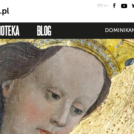
Poczta
Logowanie
Faceb
Yo
IOTEKA
BLOG
DOMINIKAN