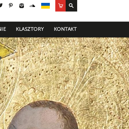
ook
uTube
Twitter
Pinterest
Instagram
SoundCloud
Sklep
UA
IE
KLASZTORY
KONTAKT