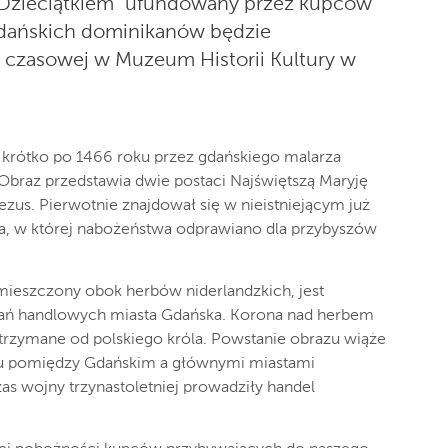
 Dzieciątkiem" ufundowany przez kupców
gdańskich dominikanów będzie
 czasowej w Muzeum Historii Kultury w
 krótko po 1466 roku przez gdańskiego malarza
Obraz przedstawia dwie postaci Najświętszą Maryję
ezus. Pierwotnie znajdował się w nieistniejącym już
a, w której nabożeństwa odprawiano dla przybyszów
mieszczony obok herbów niderlandzkich, jest
zań handlowych miasta Gdańska. Korona nad herbem
trzymane od polskiego króla. Powstanie obrazu wiąże
ktu pomiędzy Gdańskim a głównymi miastami
as wojny trzynastoletniej prowadziły handel