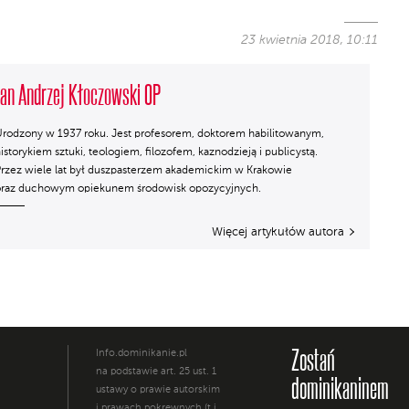
23 kwietnia 2018, 10:11
Jan Andrzej Kłoczowski OP
rodzony w 1937 roku. Jest profesorem, doktorem habilitowanym,
istorykiem sztuki, teologiem, filozofem, kaznodzieją i publicystą.
rzez wiele lat był duszpasterzem akademickim w Krakowie
oraz duchowym opiekunem środowisk opozycyjnych.
Więcej artykułów autora
Zostań
Info.dominikanie.pl
na podstawie art. 25 ust. 1
dominikaninem
ustawy o prawie autorskim
i prawach pokrewnych (t.j.