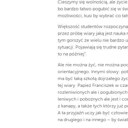
Cieszymy się wolnością, ale życie
bo bardzo łatwo pogubić się w św
możliwości,
kusi by wybrać co łat
Większość studentów rozpoczynają
przez próbę wiary jaką jest nauka r
tym gorszyć że wielu nie bardzo 
sytuacji. Pojawiają się trudne pyta
to na później”.
Ale nie można żyć, nie można po
orientacyjnego. Innymi słowy: pot
ma być taką szkołą dojrzałego ży
tej wiary. Papież Franciszek w c
rozleniwionych ale i pogubionych 
leniwych i pobożnych ale jest i c
z kanapy,
a także tych którzy już po
A ta przyjaźń uczy jak być człowi
na drugiego i na innego – by świat 