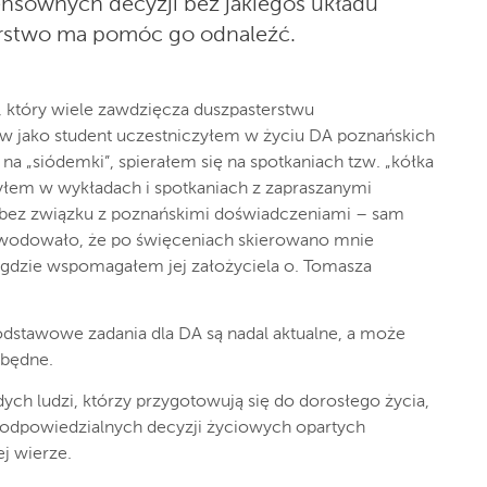
sownych decyzji bez jakiegoś układu
erstwo ma pomóc go odnaleźć.
a, który wiele zawdzięcza duszpasterstwu
rw jako student uczestniczyłem w życiu DA poznańskich
a „siódemki”, spierałem się na spotkaniach tzw. „kółka
zyłem w wykładach i spotkaniach z zapraszanymi
 bez związku z poznańskimi doświadczeniami – sam
wodowało, że po święceniach skierowano mnie
 gdzie wspomagałem jej założyciela o. Tomasza
podstawowe zadania dla DA są nadal aktualne, a może
zbędne.
ych ludzi, którzy przygotowują się do dorosłego życia,
odpowiedzialnych decyzji życiowych opartych
ej wierze.