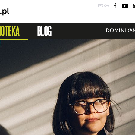
Poczta
Logowanie
Faceb
Yo
IOTEKA
BLOG
DOMINIKAN