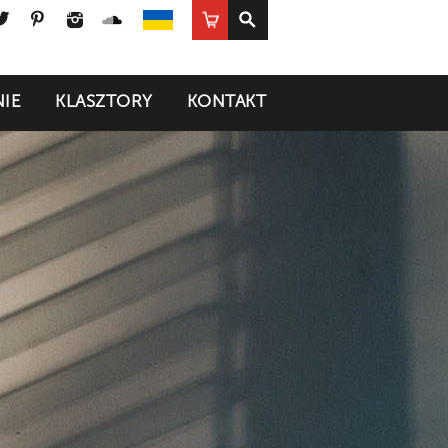
ook
uTube
Twitter
Pinterest
Instagram
SoundCloud
Sklep
UA
IE
KLASZTORY
KONTAKT