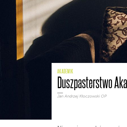
AKADEMIK
Duszpasterstwo Akad
Jan Andrzej Kłoczowski OP