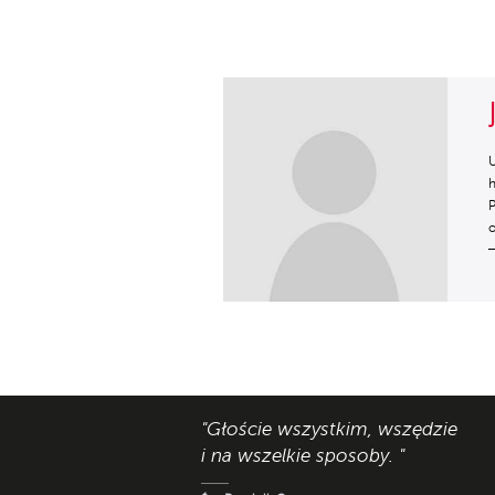
U
h
P
"Głoście wszystkim, wszędzie
i na wszelkie sposoby. "