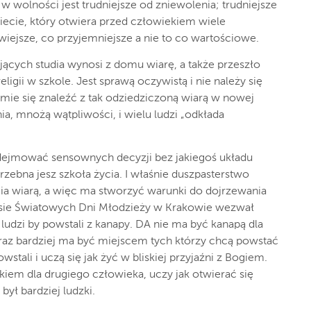
 w wolności jest trudniejsze od zniewolenia; trudniejsze
iecie, który otwiera przed człowiekiem wiele
wiejsze, co przyjemniejsze a nie to co wartościowe.
cych studia wynosi z domu wiarę, a także przeszło
eligii w szkole.
Jest sprawą oczywistą i nie należy się
umie się znaleźć z tak odziedziczoną wiarą w nowej
nia, mnożą wątpliwości, i wielu ludzi „odkłada
dejmować sensownych decyzji bez jakiegoś układu
rzebna jesz szkoła życia. I właśnie duszpasterstwo
cia wiarą, a więc ma stworzyć warunki do dojrzewania
zasie Światowych Dni Młodzieży w Krakowie wezwał
ludzi by powstali z kanapy. DA
nie ma być kanapą dla
oraz bardziej ma być miejscem tych którzy chcą powstać
wstali i uczą się jak żyć w bliskiej przyjaźni
z Bogiem.
ekiem dla drugiego człowieka, uczy jak otwierać się
był bardziej ludzki.