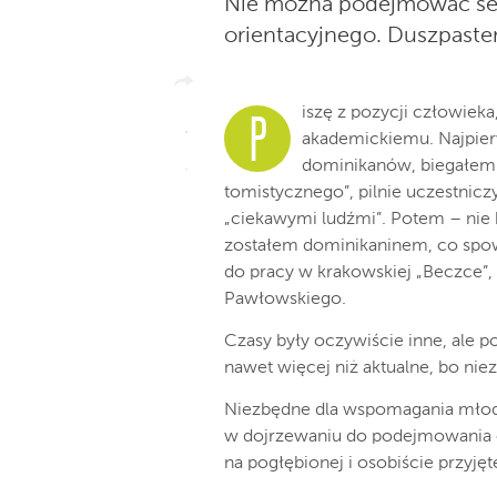
Nie można podejmować sen
orientacyjnego. Duszpast
iszę z pozycji człowiek
P
akademickiemu.
Najpie
dominikanów, biegałem n
tomistycznego”, pilnie uczestnic
„ciekawymi ludźmi”. Potem – nie
zostałem dominikaninem, co spo
do pracy w krakowskiej „Beczce”,
Pawłowskiego.
Czasy były oczywiście inne, ale 
nawet więcej niż aktualne, bo nie
Niezbędne dla wspomagania
młod
w dojrzewaniu do podejmowania 
na pogłębionej i osobiście przyjęt