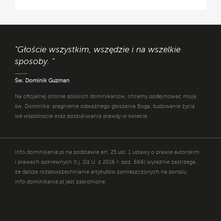
"Głoście wszystkim, wszędzie i na wszelkie
sposoby. "
Św. Dominik Guzman
Na oficjalnej stronie polskich dominikanów, chcemy podejmować misję
św. Dominika: pragnienie odważnego głoszenia Boga, budowanie życia
we wspólnocie oraz poszukiwania prawdy w świecie.
Info.dominikanie.pl na podstawie art. 25 ust. 1 ustawy o prawie autorskim
i prawach pokrewnych (t.j. Dz.U. z 2016 r. poz. 666) wyraźnie zastrzega,
że dalsze rozpowszechnianie artykułów zamieszczonych na portalu
info.dominikanie.pl jest zabronione.