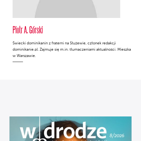
Piotr A. Górski
Świecki dominikanin z fraterni na Służewie, członek redakcji
dominikanie.pl. Zajmuje się m.in. tłumaczeniami aktualności. Mieszka
w Warszawie.