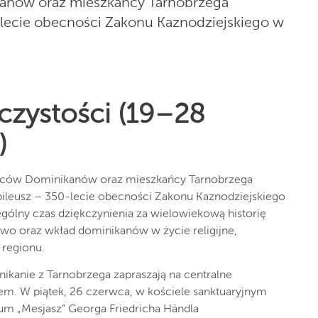
anów oraz mieszkańcy Tarnobrzega
lecie obecności Zakonu Kaznodziejskiego w
czystości (19–28
)
jców Dominikanów oraz mieszkańcy Tarnobrzega
ileusz – 350-lecie obecności Zakonu Kaznodziejskiego
gólny czas dziękczynienia za wielowiekową historię
two oraz wkład dominikanów w życie religijne,
 regionu.
kanie z Tarnobrzega zapraszają na centralne
zem. W piątek, 26 czerwca, w kościele sanktuaryjnym
um „Mesjasz” Georga Friedricha Händla