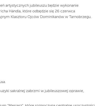
eń artystycznych jubileuszu będzie wykonanie
richa Händla, które odbędzie się 26 czerwca
aryjnym Klasztoru Ojców Dominikanów w Tarnobrzegu.
usa.
zyki sakralnej zabrzmi w jubileuszowej oprawie,
ium “Mesjasz”, które rozpoczyna centralne uroczystości