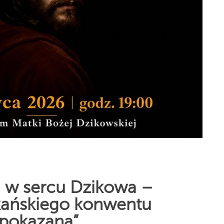
a w sercu Dzikowa –
ikańskiego konwentu
 pokazana”