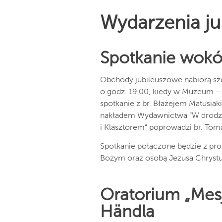
Wydarzenia j
Spotkanie wokół
Obchody jubileuszowe nabiorą sz
o godz. 19.00, kiedy w Muzeum –
spotkanie z br. Błażejem Matusia
nakładem Wydawnictwa “W drodz
i Klasztorem” poprowadzi br. Tom
Spotkanie połączone będzie z prom
Bożym oraz osobą Jezusa Chrystu
Oratorium „Mesj
H
ä
ndla