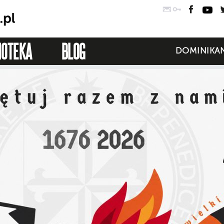
Poczta
Logowanie
Faceb
Yo
IOTEKA
BLOG
DOMINIKAN