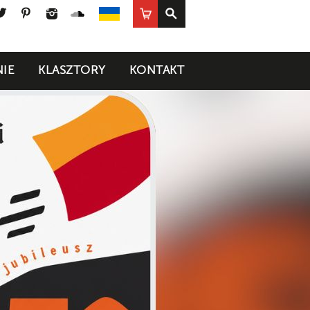
ook
uTube
Twitter
Pinterest
Instagram
SoundCloud
Sklep
UA
IE
KLASZTORY
KONTAKT