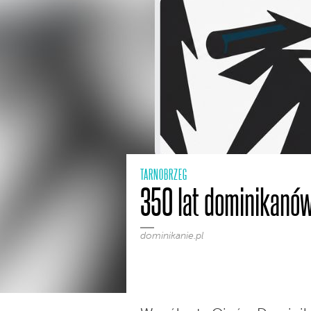
TARNOBRZEG
350 lat dominikanó
dominikanie.pl