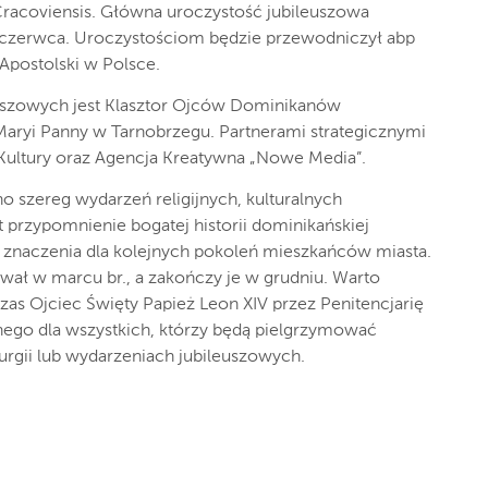
Cracoviensis. Główna uroczystość jubileuszowa
8 czerwca. Uroczystościom będzie przewodniczył abp
 Apostolski w Polsce.
szowych jest Klasztor Ojców Dominikanów
aryi Panny w Tarnobrzegu. Partnerami strategicznymi
Kultury oraz Agencja Kreatywna „Nowe Media”.
 szereg wydarzeń religijnych, kulturalnych
t przypomnienie bogatej historii dominikańskiej
 znaczenia dla kolejnych pokoleń mieszkańców miasta.
wał w marcu br., a zakończy je w grudniu. Warto
czas Ojciec Święty Papież Leon XIV przez Penitencjarię
łnego dla wszystkich, którzy będą pielgrzymować
turgii lub wydarzeniach jubileuszowych.