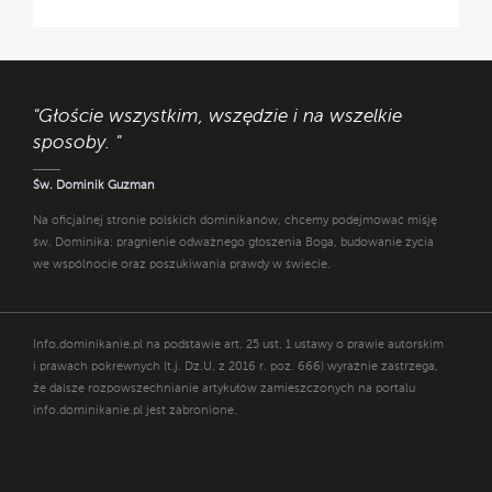
"Głoście wszystkim, wszędzie i na wszelkie
sposoby. "
Św. Dominik Guzman
Na oficjalnej stronie polskich dominikanów, chcemy podejmować misję
św. Dominika: pragnienie odważnego głoszenia Boga, budowanie życia
we wspólnocie oraz poszukiwania prawdy w świecie.
Info.dominikanie.pl na podstawie art. 25 ust. 1 ustawy o prawie autorskim
i prawach pokrewnych (t.j. Dz.U. z 2016 r. poz. 666) wyraźnie zastrzega,
że dalsze rozpowszechnianie artykułów zamieszczonych na portalu
info.dominikanie.pl jest zabronione.