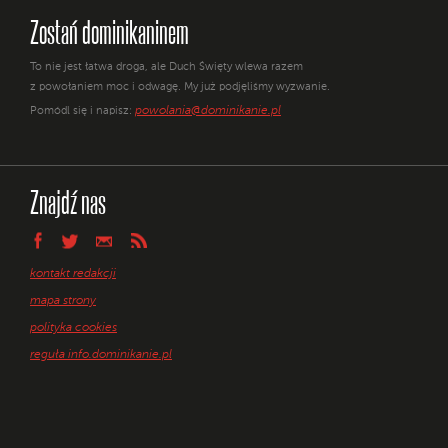
Zostań dominikaninem
To nie jest łatwa droga, ale Duch Święty wlewa razem
z powołaniem moc i odwagę. My już podjęliśmy wyzwanie.
powolania@dominikanie.pl
Pomódl się i napisz:
Znajdź nas
kontakt redakcji
mapa strony
polityka cookies
reguła info.dominikanie.pl