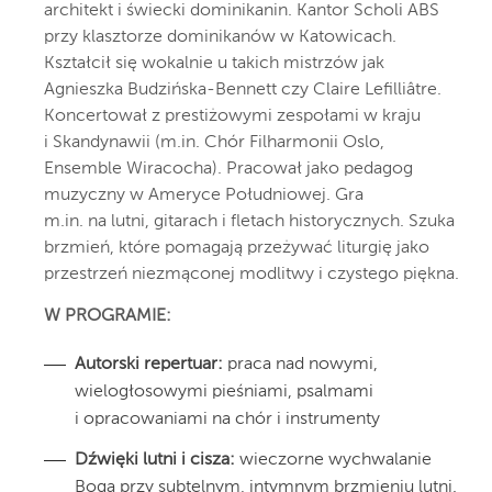
architekt i świecki dominikanin. Kantor Scholi ABS
przy klasztorze dominikanów w Katowicach.
Kształcił się wokalnie u takich mistrzów jak
Agnieszka Budzińska-Bennett czy Claire Lefilliâtre.
Koncertował z prestiżowymi zespołami w kraju
i Skandynawii (m.in. Chór Filharmonii Oslo,
Ensemble Wiracocha). Pracował jako pedagog
muzyczny w Ameryce Południowej. Gra
m.in. na lutni, gitarach i fletach historycznych. Szuka
brzmień, które pomagają przeżywać liturgię jako
przestrzeń niezmąconej modlitwy i czystego piękna.
W PROGRAMIE:
Autorski repertuar:
praca nad nowymi,
wielogłosowymi pieśniami, psalmami
i opracowaniami na chór i instrumenty
Dźwięki lutni i cisza:
wieczorne wychwalanie
Boga przy subtelnym, intymnym brzmieniu lutni.