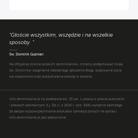
"Głoście wszystkim, wszędzie i na wszelkie
sposoby. "
Św. Dominik Guzman
Na oficjalnej stronie polskich dominikanów, chcemy podejmować misję
św. Dominika: pragnienie odważnego głoszenia Boga, budowanie życia
we wspólnocie oraz poszukiwania prawdy w świecie.
Info.dominikanie.pl na podstawie art. 25 ust. 1 ustawy o prawie autorskim
i prawach pokrewnych (t.j. Dz.U. z 2016 r. poz. 666) wyraźnie zastrzega,
że dalsze rozpowszechnianie artykułów zamieszczonych na portalu
info.dominikanie.pl jest zabronione.