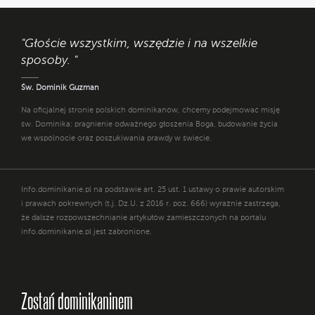
"Głoście wszystkim, wszędzie i na wszelkie
sposoby. "
Św. Dominik Guzman
Na oficjalnej stronie polskich dominikanów, chcemy podejmować misję
św. Dominika: pragnienie odważnego głoszenia Boga, budowanie życia
we wspólnocie oraz poszukiwania prawdy w świecie.
Info.dominikanie.pl na podstawie art. 25 ust. 1 ustawy o prawie autorskim
i prawach pokrewnych (t.j. Dz.U. z 2016 r. poz. 666) wyraźnie zastrzega,
że dalsze rozpowszechnianie artykułów zamieszczonych na portalu
info.dominikanie.pl jest zabronione.
Zostań dominikaninem