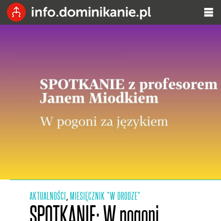
AKTUALNOŚCI
MIESIĘCZNIK "W DRODZE"
,
SPOTKANIE: W pogoni