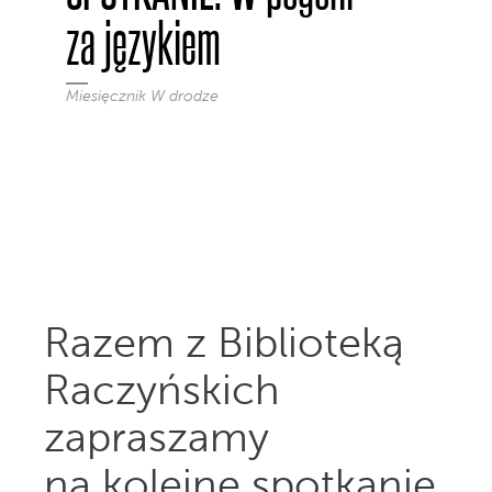
za językiem
Miesięcznik W drodze
Razem z Biblioteką
Raczyńskich
zapraszamy
na kolejne spotkanie