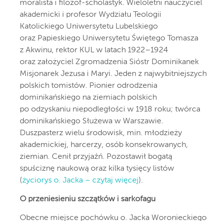
moralista i filozof-scholastyk. Wieloletni nauczyciel
akademicki i profesor Wydziału Teologii
Katolickiego Uniwersytetu Lubelskiego
oraz Papieskiego Uniwersytetu Świętego Tomasza
z Akwinu, rektor KUL w latach 1922–1924
oraz założyciel Zgromadzenia Sióstr Dominikanek
Misjonarek Jezusa i Maryi. Jeden z najwybitniejszych
polskich tomistów. Pionier odrodzenia
dominikańskiego na ziemiach polskich
po odzyskaniu niepodległości w 1918 roku; twórca
dominikańskiego Służewa w Warszawie.
Duszpasterz wielu środowisk, min. młodzieży
akademickiej, harcerzy, osób konsekrowanych,
ziemian. Cenił przyjaźń. Pozostawił bogatą
spuściznę naukową oraz kilka tysięcy listów
(
życiorys o. Jacka – czytaj więcej
).
O przeniesieniu szczątków i sarkofagu
Obecne miejsce pochówku o. Jacka Woronieckiego