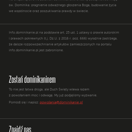
św. Dominika: pragnienie odważnego głoszenia Boga, budowanie życia
we wspólnocie oraz poszukiwania prawdy w świecie.
Info.dominikanie.pl na podstawie art. 25 ust. 1 ustawy o prawie autorskim
i prawach pokrewnych (t.j. Dz.U. z 2016 r. poz. 666) wyraźnie zastrzega,
że dalsze rozpowszechnianie artykułów zamieszczonych na portalu
info.dominikanie.pl jest zabronione.
Zostań dominikaninem
To nie jest łatwa droga, ale Duch Święty wlewa razem
z powołaniem moc i odwagę. My już podjęliśmy wyzwanie.
powolania@dominikanie.pl
Pomódl się i napisz:
Znajdź nas