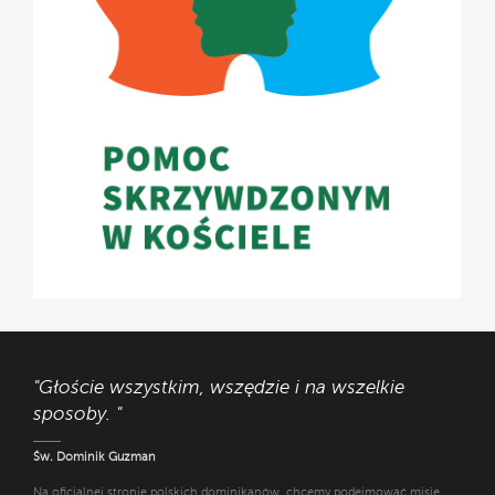
"Głoście wszystkim, wszędzie i na wszelkie
sposoby. "
Św. Dominik Guzman
Na oficjalnej stronie polskich dominikanów, chcemy podejmować misję