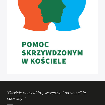
"Głoście wszystkim, wszędzie i na wszelkie
sposoby. "