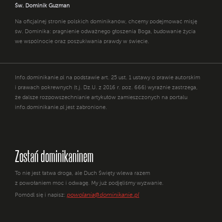
Św. Dominik Guzman
Na oficjalnej stronie polskich dominikanów, chcemy podejmować misję
św. Dominika: pragnienie odważnego głoszenia Boga, budowanie życia
we wspólnocie oraz poszukiwania prawdy w świecie.
Info.dominikanie.pl na podstawie art. 25 ust. 1 ustawy o prawie autorskim
i prawach pokrewnych (t.j. Dz.U. z 2016 r. poz. 666) wyraźnie zastrzega,
że dalsze rozpowszechnianie artykułów zamieszczonych na portalu
info.dominikanie.pl jest zabronione.
Zostań dominikaninem
To nie jest łatwa droga, ale Duch Święty wlewa razem
z powołaniem moc i odwagę. My już podjęliśmy wyzwanie.
powolania@dominikanie.pl
Pomódl się i napisz: