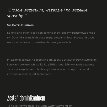
"Głoście wszystkim, wszędzie i na wszelkie
sposoby. "
Św. Dominik Guzman
Na oficjalnej stronie polskich dominikanów, chcemy podejmować misję
św. Dominika: pragnienie odważnego głoszenia Boga, budowanie życia
we wspólnocie oraz poszukiwania prawdy w świecie.
Info.dominikanie.pl na podstawie art. 25 ust. 1 ustawy o prawie autorskim
i prawach pokrewnych (t.j. Dz.U. z 2016 r. poz. 666) wyraźnie zastrzega,
że dalsze rozpowszechnianie artykułów zamieszczonych na portalu
info.dominikanie.pl jest zabronione.
Zostań dominikaninem
To nie jest łatwa droga, ale Duch Święty wlewa razem