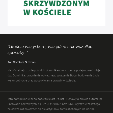
"Głoście wszystkim, wszędzie i na wszelkie
sposoby. "
Św. Dominik Guzman
Na oficjalnej stronie polskich dominikanów, chcemy podejmować misję
św. Dominika: pragnienie odważnego głoszenia Boga, budowanie życia
we wspólnocie oraz poszukiwania prawdy w świecie.
Info.dominikanie.pl na podstawie art. 25 ust. 1 ustawy o prawie autorskim
i prawach pokrewnych (t.j. Dz.U. z 2016 r. poz. 666) wyraźnie zastrzega,
że dalsze rozpowszechnianie artykułów zamieszczonych na portalu