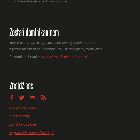
info.dominikanie.pl jest zabronione.
Zostań dominikaninem
To nie jest łatwa droga, ale Duch Święty wlewa razem
z powołaniem moc i odwagę. My już podjęliśmy wyzwanie.
powolania@dominikanie.pl
Pomódl się i napisz:
Znajdź nas
kontakt redakcji
mapa strony
polityka cookies
reguła info.dominikanie.pl