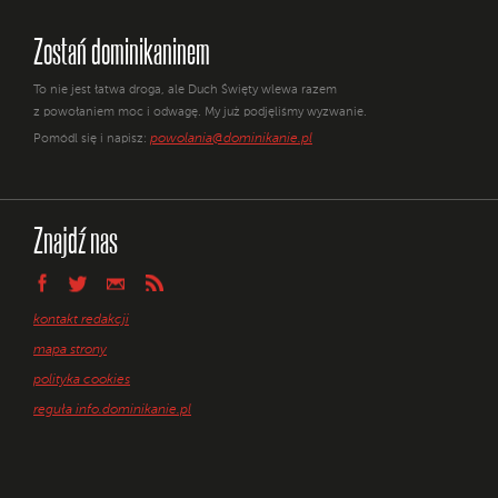
Zostań dominikaninem
To nie jest łatwa droga, ale Duch Święty wlewa razem
z powołaniem moc i odwagę. My już podjęliśmy wyzwanie.
powolania@dominikanie.pl
Pomódl się i napisz:
Znajdź nas
kontakt redakcji
mapa strony
polityka cookies
reguła info.dominikanie.pl