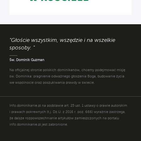
"Głoście wszystkim, wszędzie i na wszelkie
sposoby. "
Św. Dominik Guzman
Na oficjalnej stronie polskich dominikanów, chcemy podejmować misję
św. Dominika: pragnienie odważnego głoszenia Boga, budowanie życia
we wspólnocie oraz poszukiwania prawdy w świecie.
Info.dominikanie.pl na podstawie art. 25 ust. 1 ustawy o prawie autorskim
i prawach pokrewnych (t.j. Dz.U. z 2016 r. poz. 666) wyraźnie zastrzega,
że dalsze rozpowszechnianie artykułów zamieszczonych na portalu
info.dominikanie.pl jest zabronione.