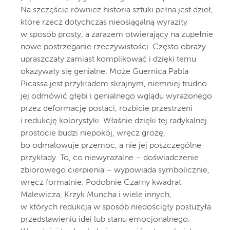
Na szczęście również historia sztuki pełna jest dzieł,
które rzecz dotychczas nieosiągalną wyraziły
w sposób prosty, a zarazem otwierający na zupełnie
nowe postrzeganie rzeczywistości. Często obrazy
upraszczały zamiast komplikować i dzięki temu
okazywały się genialne. Może Guernica Pabla
Picassa jest przykładem skrajnym, niemniej trudno
jej odmówić głębi i genialnego wglądu wyrażonego
przez deformację postaci, rozbicie przestrzeni
i redukcję kolorystyki. Właśnie dzięki tej radykalnej
prostocie budzi niepokój, wręcz grozę,
bo odmalowuje przemoc, a nie jej poszczególne
przykłady. To, co niewyrażalne – doświadczenie
zbiorowego cierpienia – wypowiada symbolicznie,
wręcz formalnie. Podobnie Czarny kwadrat
Malewicza, Krzyk Muncha i wiele innych,
w których redukcja w sposób niedościgły posłużyła
przedstawieniu idei lub stanu emocjonalnego.