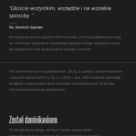
"Głoście wszystkim, wszędzie i na wszelkie
sposoby. "
Św. Dominik Guzman
Na oficjalnej stronie polskich dominikanów, chcemy podejmować misję
św. Dominika: pragnienie odważnego głoszenia Boga, budowanie życia
we wspólnocie oraz poszukiwania prawdy w świecie.
Info.dominikanie.pl na podstawie art. 25 ust. 1 ustawy o prawie autorskim
i prawach pokrewnych (t.j. Dz.U. z 2016 r. poz. 666) wyraźnie zastrzega,
że dalsze rozpowszechnianie artykułów zamieszczonych na portalu
info.dominikanie.pl jest zabronione.
Zostań dominikaninem
To nie jest łatwa droga, ale Duch Święty wlewa razem