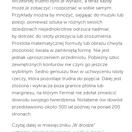
Wcześniej trudno było je wyrazić, a teraz każdy
może je zobaczyć i rozpoznać w sobie samym.
Przykłady można by mnożyć, sięgając do muzyki lub
poezji, ponieważ sztuka w różnych swoich
dziedzinach niejednokrotnie odrzuca nadmiar,
by dotrzeć do istoty przeżycia lub zrozumienia.
Prostota matematycznej formuły lub obrazu chwyta
złożoność świata w zamkniętą formę. Nie jest
jednak uproszczeniem przedmiotu. Pobieżny szkic
zewnętrznych konturów nie czyni go jeszcze
wybitnym. Sedno geniuszu tkwi w uchwyceniu istoty
rzeczy, która pozostaje trudna do pojęcia. Dalej jest
złożona i wykracza poza granice płótna lub
marginesu, na którym Fermat nie zdołał zmieścić
dowodu swojego twierdzenia. Notabene ów dowód
przedstawiono około 300 lat później na ponad 200
stronach.
Czytaj dalej w miesięczniku „W drodze”