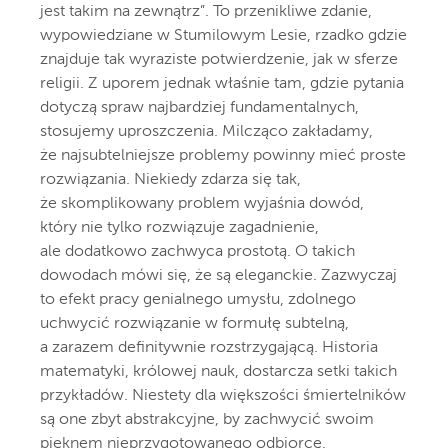
jest takim na zewnątrz”. To przenikliwe zdanie,
wypowiedziane w Stumilowym Lesie, rzadko gdzie
znajduje tak wyraziste potwierdzenie, jak w sferze
religii. Z uporem jednak właśnie tam, gdzie pytania
dotyczą spraw najbardziej fundamentalnych,
stosujemy uproszczenia. Milcząco zakładamy,
że najsubtelniejsze problemy powinny mieć proste
rozwiązania. Niekiedy zdarza się tak,
że skomplikowany problem wyjaśnia dowód,
który nie tylko rozwiązuje zagadnienie,
ale dodatkowo zachwyca prostotą. O takich
dowodach mówi się, że są eleganckie. Zazwyczaj
to efekt pracy genialnego umysłu, zdolnego
uchwycić rozwiązanie w formułę subtelną,
a zarazem definitywnie rozstrzygającą. Historia
matematyki, królowej nauk, dostarcza setki takich
przykładów. Niestety dla większości śmiertelników
są one zbyt abstrakcyjne, by zachwycić swoim
pięknem nieprzygotowanego odbiorcę.