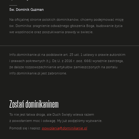
Św. Dominik Guzman
Na oficjalnej stronie polskich dominikanów, chcemy podejmować misję
św. Dominika: pragnienie odważnego głoszenia Boga, budowanie życia
we wspólnocie oraz poszukiwania prawdy w świecie.
Info.dominikanie.pl na podstawie art. 25 ust. 1 ustawy o prawie autorskim
i prawach pokrewnych (t.j. Dz.U. z 2016 r. poz. 666) wyraźnie zastrzega,
że dalsze rozpowszechnianie artykułów zamieszczonych na portalu
info.dominikanie.pl jest zabronione.
Zostań dominikaninem
To nie jest łatwa droga, ale Duch Święty wlewa razem
z powołaniem moc i odwagę. My już podjęliśmy wyzwanie.
powolania@dominikanie.pl
Pomódl się i napisz: