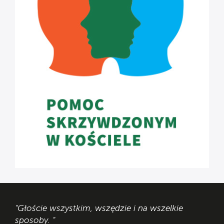
"Głoście wszystkim, wszędzie i na wszelkie
sposoby. "