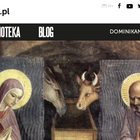
Poczta
Logowanie
Faceb
Yo
IOTEKA
BLOG
DOMINIKAN