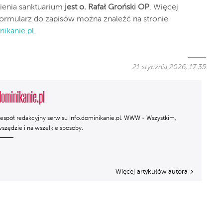
ienia sanktuarium
jest o. Rafał Groński OP
. Więcej
 formularz do zapisów można znaleźć na stronie
nikanie.pl
.
21 stycznia 2026, 17:35
dominikanie.pl
espół redakcyjny serwisu Info.dominikanie.pl. WWW - Wszystkim,
szędzie i na wszelkie sposoby.
Więcej artykułów autora