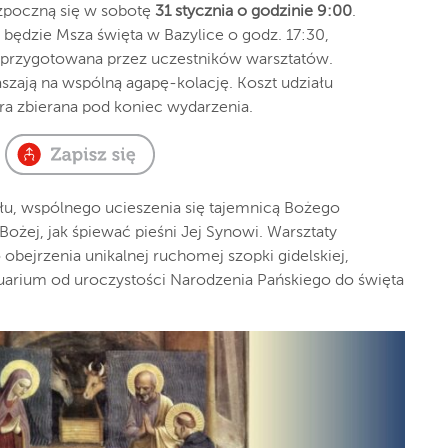
zpoczną się w sobotę
31 stycznia o godzinie 9:00
.
ędzie Msza święta w Bazylice o godz. 17:30,
 przygotowana przez uczestników warsztatów.
aszają na wspólną agapę-kolację. Koszt udziału
ra zbierana pod koniec wydarzenia.
ału, wspólnego ucieszenia się tajemnicą Bożego
Bożej, jak śpiewać pieśni Jej Synowi. Warsztaty
bejrzenia unikalnej ruchomej szopki gidelskiej,
tuarium od uroczystości Narodzenia Pańskiego do święta