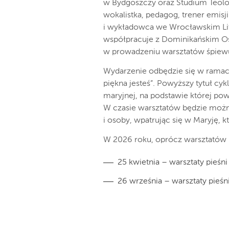
w Bydgoszczy oraz Studium Teolo
wokalistka, pedagog, trener emisj
i wykładowca we Wrocławskim Li
współpracuje z Dominikańskim Oś
w prowadzeniu warsztatów śpiewu
Wydarzenie odbędzie się w ramach
piękna jesteś”. Powyższy tytuł cy
maryjnej, na podstawie której pow
W czasie warsztatów będzie możn
i osoby, wpatrując się w Maryję, kt
W 2026 roku, oprócz warsztatów 
25 kwietnia – warsztaty pieśn
26 września – warsztaty pieśn