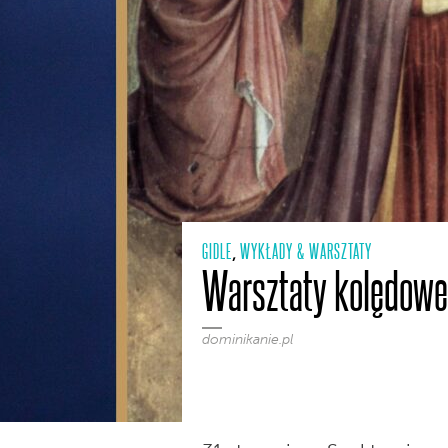
GIDLE
WYKŁADY & WARSZTATY
,
Warsztaty kolędowe
dominikanie.pl