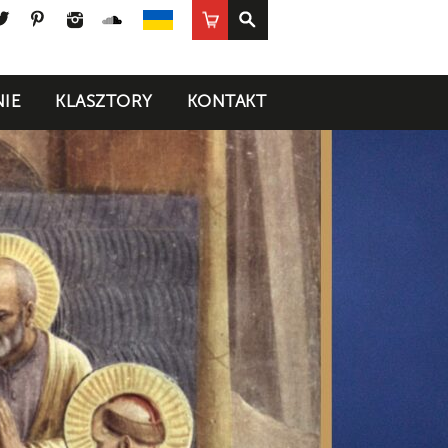
ook
uTube
Twitter
Pinterest
Instagram
SoundCloud
Sklep
UA
IE
KLASZTORY
KONTAKT