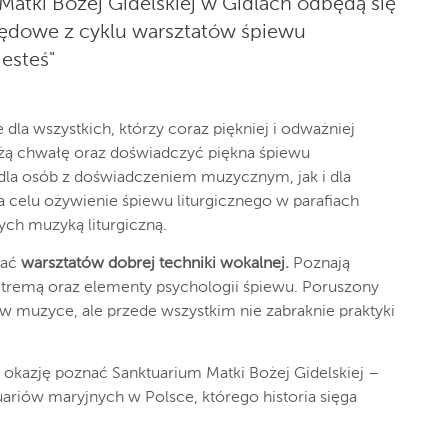
Matki Bożej Gidelskiej w Gidlach odbędą się
lędowe z cyklu warsztatów śpiewu
jesteś"
 dla wszystkich, którzy coraz piękniej i odważniej
ożą chwałę oraz doświadczyć piękna śpiewu
dla osób z doświadczeniem muzycznym, jak i dla
a celu ożywienie śpiewu liturgicznego w parafiach
ych muzyką liturgiczną.
wać
warsztatów dobrej techniki wokalnej.
Poznają
 tremą oraz elementy psychologii śpiewu. Poruszony
w muzyce, ale przede wszystkim nie zabraknie praktyki
 okazję poznać Sanktuarium Matki Bożej Gidelskiej –
uariów maryjnych w Polsce, którego historia sięga