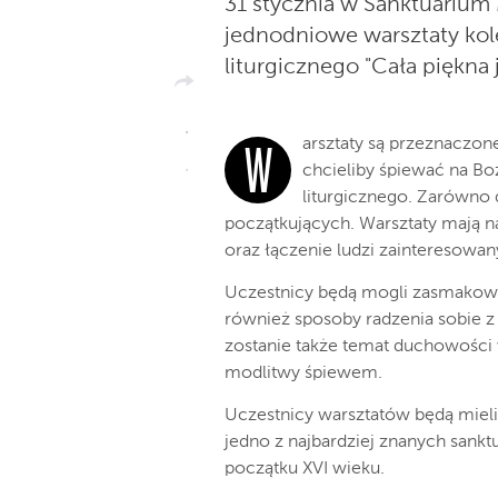
31 stycznia w Sanktuarium 
jednodniowe warsztaty ko
liturgicznego "Cała piękna 
arsztaty są przeznaczone
W
chcieliby śpiewać na B
liturgicznego. Zarówno 
początkujących. Warsztaty mają n
oraz łączenie ludzi zainteresowan
Uczestnicy będą mogli zasmako
również sposoby radzenia sobie z
zostanie także temat duchowości 
modlitwy śpiewem.
Uczestnicy warsztatów będą mieli
jedno z najbardziej znanych sankt
początku XVI wieku.