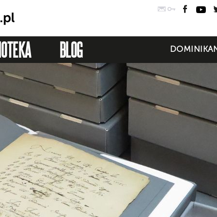
Poczta
Logowanie
Faceb
Yo
IOTEKA
BLOG
DOMINIKAN