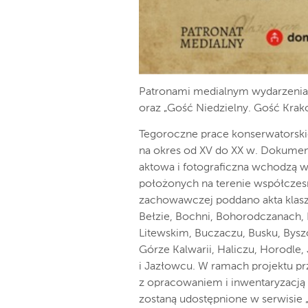
Patronami medialnym wydarzenia s
oraz „Gość Niedzielny. Gość Krak
Tegoroczne prace konserwatorski
na okres od XV do XX w. Dokume
aktowa i fotograficzna wchodzą 
położonych na terenie współczesne
zachowawczej poddano akta klasz
Bełzie, Bochni, Bohorodczanach, 
Litewskim, Buczaczu, Busku, Bysz
Górze Kalwarii, Haliczu, Horodle
i Jazłowcu. W ramach projektu p
z opracowaniem i inwentaryzacją 
zostaną udostępnione w serwisie 