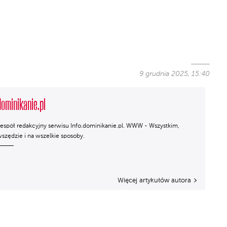
9 grudnia 2025, 15:40
dominikanie.pl
espół redakcyjny serwisu Info.dominikanie.pl. WWW - Wszystkim,
szędzie i na wszelkie sposoby.
Więcej artykułów autora