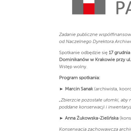
Zadanie publiczne współfinanso
od Naczelnego Dyrektora Archi
Spotkanie odbędzie się
17 grudnia
Dominikanów w Krakowie przy ul. St
Wstęp wolny.
Program spotkania:
►
Marcin Sanak
(archiwista, koor
„Zbierzcie pozostałe ułomki, aby 
poddane konserwacji i inwentaryz
►
Anna Żukowska-Zielińska
(kons
Konserwacja zachowawcza archiw