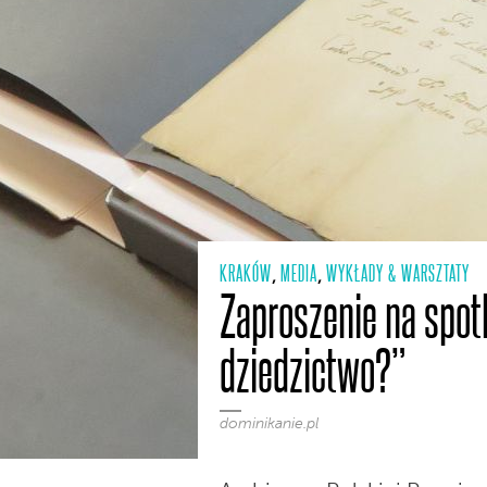
KRAKÓW
MEDIA
WYKŁADY & WARSZTATY
,
,
Zaproszenie na spot
dziedzictwo?”
dominikanie.pl