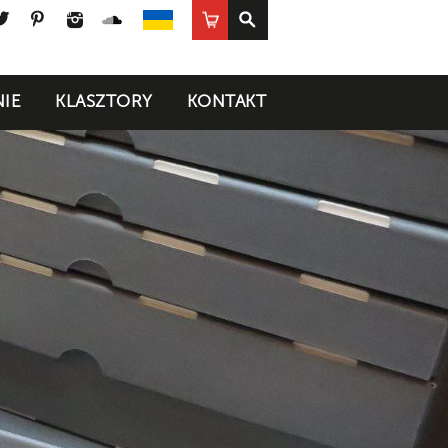
ook
uTube
Twitter
Pinterest
Instagram
SoundCloud
Sklep
UA
IE
KLASZTORY
KONTAKT