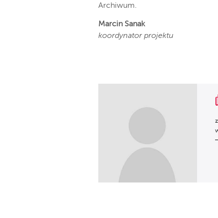
Archiwum.
Marcin Sanak
koordynator projektu
z
w