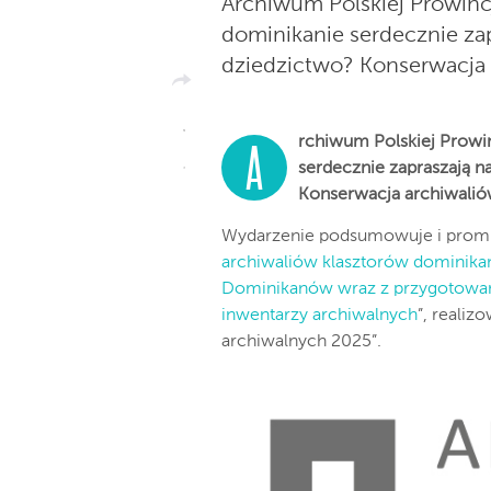
Archiwum Polskiej Prowinc
dominikanie serdecznie zap
dziedzictwo? Konserwacja 
rchiwum Polskiej Prowi
A
serdecznie zapraszają n
Konserwacja archiwalió
Wydarzenie podsumowuje i promuj
archiwaliów klasztorów dominikań
Dominikanów wraz z przygotowani
inwentarzy archiwalnych
”, reali
archiwalnych 2025”.