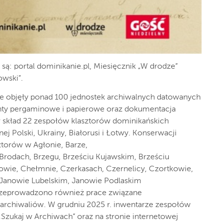
ą: portal dominikanie.pl, Miesięcznik „W drodze”
owski”.
e objęły ponad 100 jednostek archiwalnych datowanych
nty pergaminowe i papierowe oraz dokumentacja
w skład 22 zespołów klasztorów dominikańskich
j Polski, Ukrainy, Białorusi i Łotwy. Konserwacji
torów w Agłonie, Barze,
Brodach, Brzegu, Brześciu Kujawskim, Brześciu
owie, Chełmnie, Czerkasach, Czernelicy, Czortkowie,
, Janowie Lubelskim, Janowie Podlaskim
rzeprowadzono również prace związane
archiwaliów. W grudniu 2025 r. inwentarze zespołów
„Szukaj w Archiwach” oraz na stronie internetowej