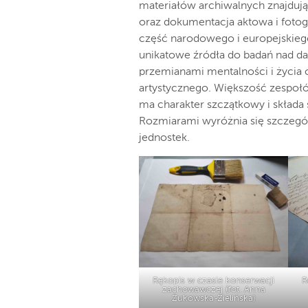
materiałów archiwalnych znajduj
oraz dokumentacja aktowa i fotog
część narodowego i europejskieg
unikatowe źródła do badań nad d
przemianami mentalności i życia c
artystycznego. Większość zespoł
ma charakter szczątkowy i składa 
Rozmiarami wyróżnia się szczegól
jednostek.
Rękopis w czasie konserwacji
R
zachowawczej (fot. Anna
Żukowska-Zielińska)