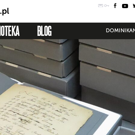
Poczta
Logowanie
Faceb
Yo
IOTEKA
BLOG
DOMINIKAN