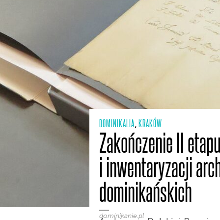
DOMINIKALIA
KRAKÓW
,
Zakończenie II etap
i inwentaryzacji ar
dominikańskich
dominikanie.pl