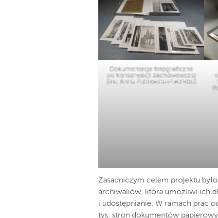
Dokumentacja fotograficzna
po konserwacji zachowawczej
o
(fot. Anna Żukowska-Zielińska)
(f
Zasadniczym celem projektu był
archiwaliów, która umożliwi ich 
i udostępnianie. W ramach prac
tys. stron dokumentów papierowych