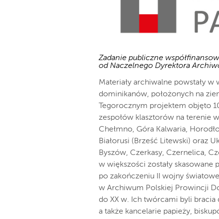
Zadanie publiczne współfinanso
od Naczelnego Dyrektora Archi
Materiały archiwalne powstały w 
dominikanów, położonych na ziemi
Tegorocznym projektem objęto 1
zespołów klasztorów na terenie ws
Chełmno, Góra Kalwaria, Horodło,
Białorusi (Brześć Litewski) oraz U
Byszów, Czerkasy, Czernelica, C
w większości zostały skasowane 
po zakończeniu II wojny światowe
w Archiwum Polskiej Prowincji D
do XX w. Ich twórcami byli bracia
a także kancelarie papieży, bisk