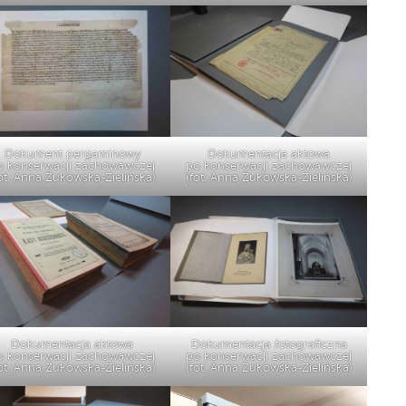
Dokument pergaminowy
Dokumentacja aktowa
o konserwacji zachowawczej
po konserwacji zachowawczej
ot. Anna Żukowska-Zielińska)
(fot. Anna Żukowska-Zielińska)
Dokumentacja aktowa
Dokumentacja fotograficzna
o konserwacji zachowawczej
po konserwacji zachowawczej
ot. Anna Żukowska-Zielińska)
(fot. Anna Żukowska-Zielińska)