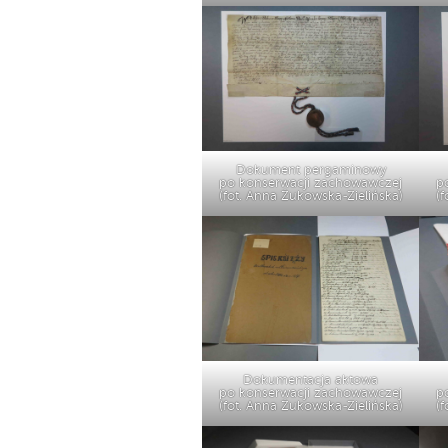
Dokument pergaminowy
po konserwacji zachowawczej
p
(fot. Anna Żukowska-Zielińska)
(f
Dokumentacja aktowa
po konserwacji zachowawczej
p
(fot. Anna Żukowska-Zielińska)
(f