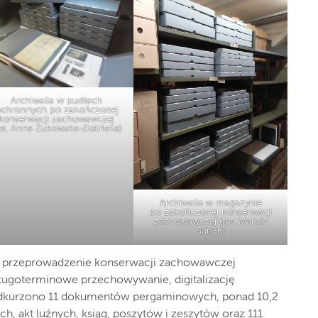
Archiwalia w pudłach
chronnych po zakończonej
konserwacji zachowawczej
ot. Anna Żukowska-Zielińska)
Archiwalia w magazynie
po zakończonej konserwacji
zachowawczej (fot. Marcin
Sanak)
o przeprowadzenie konserwacji zachowawczej
długoterminowe przechowywanie, digitalizację
 odkurzono 11 dokumentów pergaminowych, ponad 10,2
, akt luźnych, ksiąg, poszytów i zeszytów oraz 111