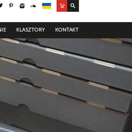
ook
uTube
Twitter
Pinterest
Instagram
SoundCloud
Sklep
UA
IE
KLASZTORY
KONTAKT