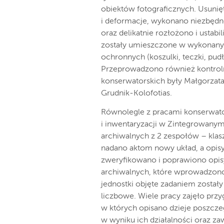
obiektów fotograficznych. Usuni
i deformacje, wykonano niezbędn
oraz delikatnie rozłożono i usta
zostały umieszczone w wykonan
ochronnych (koszulki, teczki, pudł
Przeprowadzono również kontrol
konserwatorskich były Małgorzata
Grudnik-Kolofotias.
Równolegle z pracami konserwa
i inwentaryzacji w Zintegrowanym
archiwalnych z 2 zespołów – kla
nadano aktom nowy układ, a opisy 
zweryfikowano i poprawiono opis
archiwalnych, które wprowadzono
jednostki objęte zadaniem został
liczbowe. Wiele pracy zajęło pr
w których opisano dzieje poszcz
w wyniku ich działalności oraz za