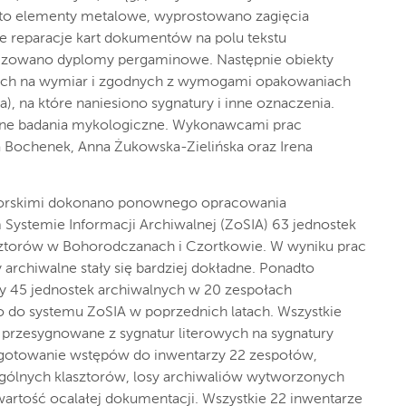
ęto elementy metalowe, wyprostowano zagięcia
e reparacje kart dokumentów na polu tekstu
bilizowano dyplomy pergaminowe. Następnie obiekty
ych na wymiar i zgodnych z wymogami opakowaniach
a), na które naniesiono sygnatury i inne oznaczenia.
ne badania mykologiczne. Wykonawcami prac
 Bochenek, Anna Żukowska-Zielińska oraz Irena
torskimi dokonano ponownego opracowania
 Systemie Informacji Archiwalnej (ZoSIA) 63 jednostek
sztorów w Bohorodczanach i Czortkowie. W wyniku prac
archiwalne stały się bardziej dokładne. Ponadto
y 45 jednostek archiwalnych w 20 zespołach
 do systemu ZoSIA w poprzednich latach. Wszystkie
y przesygnowane z sygnatur literowych na sygnatury
zygotowanie wstępów do inwentarzy 22 zespołów,
ególnych klasztorów, losy archiwaliów wytworzonych
wartość ocalałej dokumentacji. Wszystkie 22 inwentarze