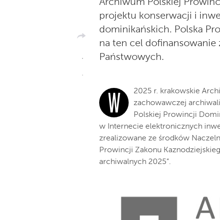
Archiwum Polskiej Prowinc
projektu konserwacji i inw
dominikańskich. Polska Pr
na ten cel dofinansowani
Państwowych.
2025 r. krakowskie Arch
W
zachowawczej archiwal
Polskiej Prowincji Dom
w Internecie elektronicznych inwe
zrealizowane ze środków Naczel
Prowincji Zakonu Kaznodziejskie
archiwalnych 2025”.