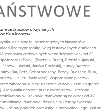
wane ze środków otrzymanych
wów Państwowych
wyniku działalności poszczególnych klasztorów
ach Rzeczypospolitej w jej historycznych granicach.
08 jednostek archiwalnych wchodzących w skład 22
półczesnej Polski (Bochnia, Brzeg, Brześć Kujawski,
 Janów Lubelski, Janów Podlaski), Łotwy (Agłona),
krainy (Bar, Bełz, Bohorodczany, Brody, Buczacz, Busk,
zortków, Halicz, Jazłowiec). Wspomniane placówki
przez zaborców lub opuszczone w wyniku zmian granic
j. Archiwalia ocalone przez zakonników i złożone
ominikanów w Krakowie datowane są na okres od XV
 dominikanie, duchowni diecezjalni i osoby świeckie,
upów, królów polskich oraz księcia mazowieckiego. Wśród