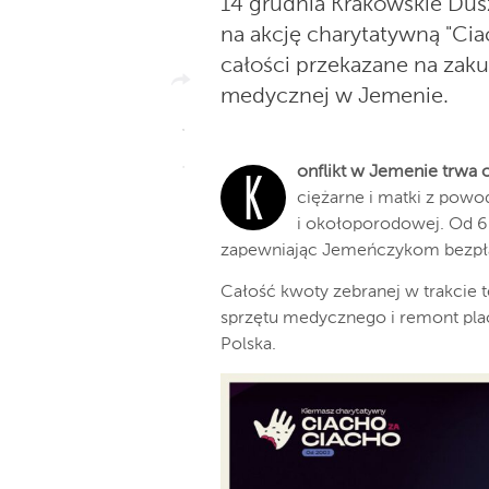
14 grudnia Krakowskie Dus
na akcję charytatywną "Cia
całości przekazane na zak
medycznej w Jemenie.
onflikt w Jemenie trwa o
K
ciężarne i matki z powo
i okołoporodowej. Od 6 
zapewniając Jemeńczykom bezpł
Całość kwoty zebranej w trakcie 
sprzętu medycznego i remont pla
Polska.