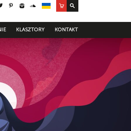
ook
uTube
Twitter
Pinterest
Instagram
SoundCloud
Sklep
UA
IE
KLASZTORY
KONTAKT