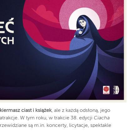
kiermasz ciast i książek
, ale z każdą odsłoną, jego
trakcje. W tym roku, w trakcie 38. edycji
Ciacha
zewidziane są m.in. koncerty, licytacje, spektakle