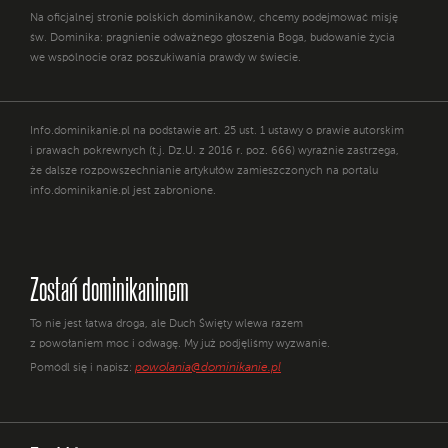
Na oficjalnej stronie polskich dominikanów, chcemy podejmować misję
św. Dominika: pragnienie odważnego głoszenia Boga, budowanie życia
we wspólnocie oraz poszukiwania prawdy w świecie.
Info.dominikanie.pl na podstawie art. 25 ust. 1 ustawy o prawie autorskim
i prawach pokrewnych (t.j. Dz.U. z 2016 r. poz. 666) wyraźnie zastrzega,
że dalsze rozpowszechnianie artykułów zamieszczonych na portalu
info.dominikanie.pl jest zabronione.
Zostań dominikaninem
To nie jest łatwa droga, ale Duch Święty wlewa razem
z powołaniem moc i odwagę. My już podjęliśmy wyzwanie.
powolania@dominikanie.pl
Pomódl się i napisz: