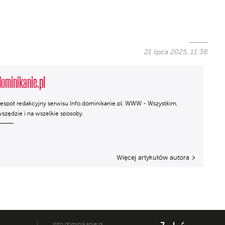
21 lipca 2025, 11:38
dominikanie.pl
espół redakcyjny serwisu Info.dominikanie.pl. WWW - Wszystkim,
szędzie i na wszelkie sposoby.
Więcej artykułów autora
Info.dominikanie.pl