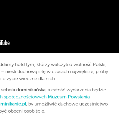
ddamy hołd tym, którzy walczyli o wolność Polski,
ł – nieśli duchową siłę w czasach największej próby.
i o życie wieczne dla nich.
i
schola dominikańska
, a całość wydarzenia będzie
h społecznościowych
Muzeum Powstania
minikanie.pl
, by umożliwić duchowe uczestnictwo
być obecni osobiście.