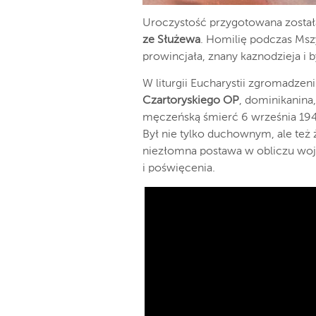
Uroczystość przygotowana zosta
ze Służewa
. Homilię podczas Msz
prowincjała, znany kaznodzieja i b
W liturgii Eucharystii zgromadze
Czartoryskiego OP
, dominikanina
męczeńską śmierć 6 września 194
Był nie tylko duchownym, ale te
niezłomna postawa w obliczu wo
i poświęcenia.