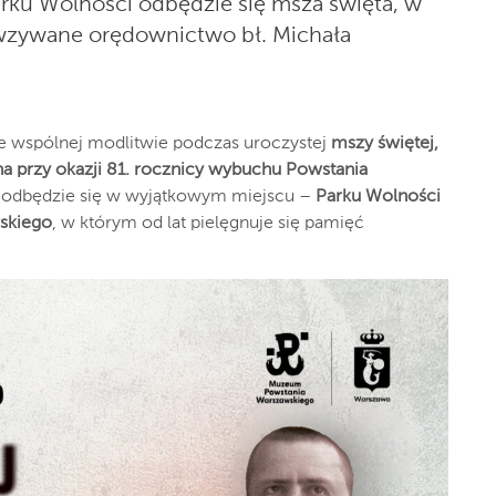
arku Wolności odbędzie się msza święta, w
 wzywane orędownictwo bł. Michała
e wspólnej modlitwie podczas uroczystej
mszy świętej,
a przy okazji 81. rocznicy wybuchu Powstania
ia odbędzie się w wyjątkowym miejscu –
Parku Wolności
skiego
, w którym od lat pielęgnuje się pamięć