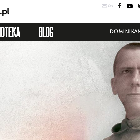
Poczta
Logowanie
Faceb
Yo
IOTEKA
BLOG
DOMINIKAN