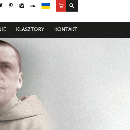
ook
uTube
Twitter
Pinterest
Instagram
SoundCloud
Sklep
UA
IE
KLASZTORY
KONTAKT