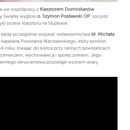
ła we współpracy z
Klasztorem Dominikanów
y Świętej wygłosi
o. Szymon Popławski OP
, socjusz
yły przeor klasztoru na Służewie.
ni będą szczególnie wzywać wstawiennictwa
bł. Michała
, kapelana Powstania Warszawskiego, który poniósł
4 roku, trwając do końca przy rannych powstańcach.
ż żołnierzem, wychowawcą i społecznikiem. Jego
jennego okrucieństwa pozostaje wzorem wiary