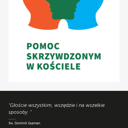
"Głoście wszystkim, wszędzie i na wszelkie
sposoby. "
Św. Dominik Guzman