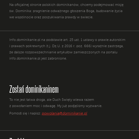
Na oficjalnej stronie polskich dominikanów, chcemy podejmować misję
św. Dominika: pragnienie odważnego głoszenia Boga, budowanie życia
we wspólnocie oraz poszukiwania prawdy w świecie.
Info.dominikanie.pl na podstawie art. 25 ust. 1 ustawy o prawie autorskim
i prawach pokrewnych (t.j. Dz.U. z 2016 r. poz. 666) wyraźnie zastrzega,
że dalsze rozpowszechnianie artykułów zamieszczonych na portalu
info.dominikanie.pl jest zabronione.
Zostań dominikaninem
To nie jest łatwa droga, ale Duch Święty wlewa razem
z powołaniem moc i odwagę. My już podjęliśmy wyzwanie.
powolania@dominikanie.pl
Pomódl się i napisz: