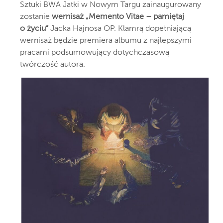
Sztuki BWA Jatki w Nowym Targu zainaugurowany
zostanie
wernisaż „Memento Vitae – pamiętaj
o życiu”
Jacka Hajnosa OP. Klamrą dopełniającą
wernisaż będzie premiera albumu z najlepszymi
pracami podsumowujący dotychczasową
twórczość autora.