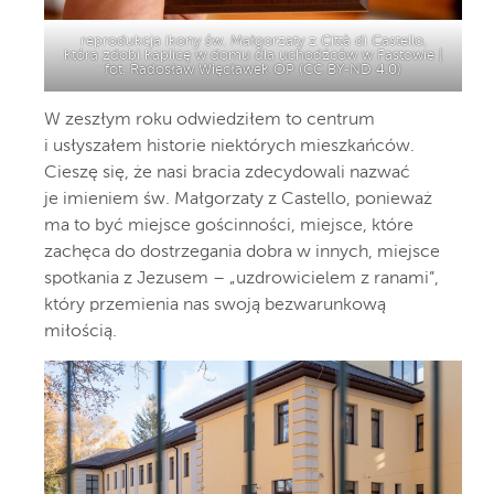
reprodukcja ikony św. Małgorzaty z Città di Castello,
która zdobi kaplicę w domu dla uchodźców w Fastowie |
fot. Radosław Więcławek OP (
CC BY-ND 4.0
)
W zeszłym roku odwiedziłem to centrum
i usłyszałem historie niektórych mieszkańców.
Cieszę się, że nasi bracia zdecydowali nazwać
je imieniem św. Małgorzaty z Castello, ponieważ
ma to być miejsce gościnności, miejsce, które
zachęca do dostrzegania dobra w innych, miejsce
spotkania z Jezusem – „uzdrowicielem z ranami”,
który przemienia nas swoją bezwarunkową
miłością.