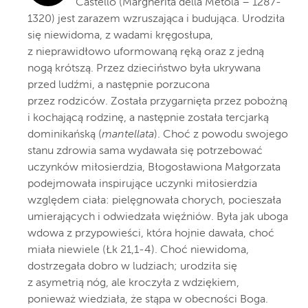
Castello (Margherita della Metola – 1287-
1320) jest zarazem wzruszająca i budująca. Urodziła
się niewidoma, z wadami kręgosłupa,
z nieprawidłowo uformowaną ręką oraz z jedną
nogą krótszą. Przez dzieciństwo była ukrywana
przed ludźmi, a następnie porzucona
przez rodziców. Została przygarnięta przez pobożną
i kochającą rodzinę, a następnie została tercjarką
dominikańską (
mantellata
). Choć z powodu swojego
stanu zdrowia sama wydawała się potrzebować
uczynków miłosierdzia, Błogosławiona Małgorzata
podejmowała inspirujące uczynki miłosierdzia
względem ciała: pielęgnowała chorych, pocieszała
umierających i odwiedzała więźniów. Była jak uboga
wdowa z przypowieści, która hojnie dawała, choć
miała niewiele (Łk 21,1-4). Choć niewidoma,
dostrzegała dobro w ludziach; urodziła się
z asymetrią nóg, ale kroczyła z wdziękiem,
ponieważ wiedziała, że stąpa w obecności Boga.