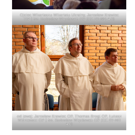
Ojciec Wikariaszu Wikariatu Ukrainy, Jarosław Krawiec
OP | fot. Radosław Więcławek OP (
CC BY-ND 4.0
)
od lewej: Jarosław Krawiec OP, Thomas Brogl OP, Łukasz
Wiśniewski OP | fot. Radosław Więcławek OP (
CC BY-ND
4.0
)