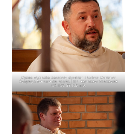
Ojciec Mykhailo Romaniv, dyrektor i twórca Centrum
Świętego Marcina de Porres | fot. Radosław Więcławek
OP (
CC BY-ND 4.0
)