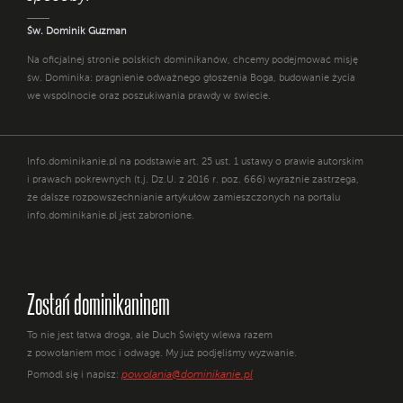
Św. Dominik Guzman
Na oficjalnej stronie polskich dominikanów, chcemy podejmować misję
św. Dominika: pragnienie odważnego głoszenia Boga, budowanie życia
we wspólnocie oraz poszukiwania prawdy w świecie.
Info.dominikanie.pl na podstawie art. 25 ust. 1 ustawy o prawie autorskim
i prawach pokrewnych (t.j. Dz.U. z 2016 r. poz. 666) wyraźnie zastrzega,
że dalsze rozpowszechnianie artykułów zamieszczonych na portalu
info.dominikanie.pl jest zabronione.
Zostań dominikaninem
To nie jest łatwa droga, ale Duch Święty wlewa razem
z powołaniem moc i odwagę. My już podjęliśmy wyzwanie.
powolania@dominikanie.pl
Pomódl się i napisz: