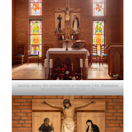
kaplica domu dla uchodźców w Fastowie | fot. Radosław
Więcławek OP (
CC BY-ND 4.0
)