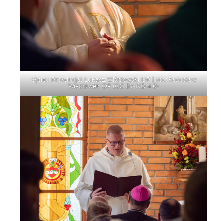
Ojciec Prowincjał Łukasz Wiśniewski OP | fot. Radosław
Więcławek OP (
CC BY-ND 4.0
)