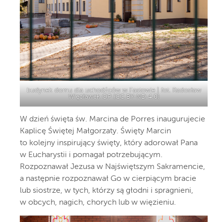
budynek domu dla uchodźców w Fastowie | fot. Radosław
Więcławek OP (
CC BY-ND 4.0
)
W dzień święta św. Marcina de Porres inaugurujecie
Kaplicę Świętej Małgorzaty. Święty Marcin
to kolejny inspirujący święty, który adorował Pana
w Eucharystii i pomagał potrzebującym.
Rozpoznawał Jezusa w Najświętszym Sakramencie,
a następnie rozpoznawał Go w cierpiącym bracie
lub siostrze, w tych, którzy są głodni i spragnieni,
w obcych, nagich, chorych lub w więzieniu.