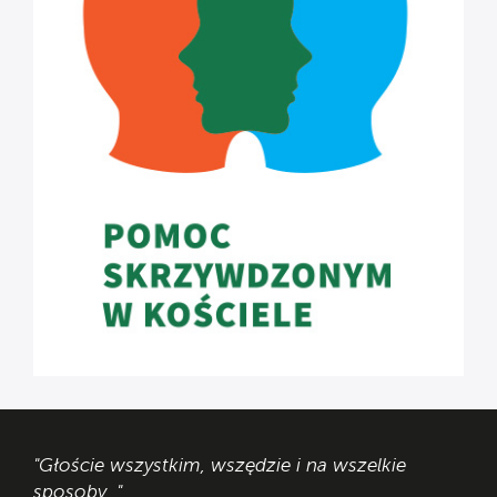
"Głoście wszystkim, wszędzie i na wszelkie
sposoby. "