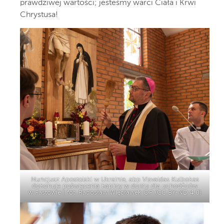
prawdziwej wartości; jesteśmy warci Ciała i Krwi
Chrystusa!
Nuncjusz Apostolski w Ukrainie, abp Visvaldas Kulbokas
dokonuje poświęcenia kaplicy w domu dla uchodźców
w Fastowie | fot. Radosław Więcławek OP (
CC BY-ND 4.0
)