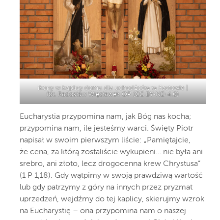
ikony w kaplicy domu dla uchodźców w Fastowie |
fot. Radosław Więcławek OP (
CC BY-ND 4.0
)
Eucharystia przypomina nam, jak Bóg nas kocha;
przypomina nam, ile jesteśmy warci. Święty Piotr
napisał w swoim pierwszym liście: „Pamiętajcie,
że cena, za którą zostaliście wykupieni… nie była ani
srebro, ani złoto, lecz drogocenna krew Chrystusa”
(1 P 1,18). Gdy wątpimy w swoją prawdziwą wartość
lub gdy patrzymy z góry na innych przez pryzmat
uprzedzeń, wejdźmy do tej kaplicy, skierujmy wzrok
na Eucharystię – ona przypomina nam o naszej