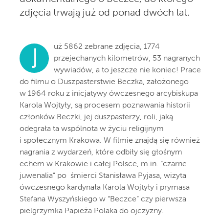
zdjęcia trwają już od ponad dwóch lat.
uż 5862 zebrane zdjęcia, 1774
J
przejechanych kilometrów, 53 nagranych
wywiadów, a to jeszcze nie koniec! Prace
do filmu o Duszpasterstwie Beczka, założonego
w 1964 roku z inicjatywy ówczesnego arcybiskupa
Karola Wojtyły, są procesem poznawania historii
członków Beczki, jej duszpasterzy, roli, jaką
odegrała ta wspólnota w życiu religijnym
i społecznym Krakowa. W filmie znajdą się również
nagrania z wydarzeń, które odbiły się głośnym
echem w Krakowie i całej Polsce, m.in. “czarne
juwenalia” po śmierci Stanisława Pyjasa, wizyta
ówczesnego kardynała Karola Wojtyły i prymasa
Stefana Wyszyńskiego w “Beczce” czy pierwsza
pielgrzymka Papieża Polaka do ojczyzny.