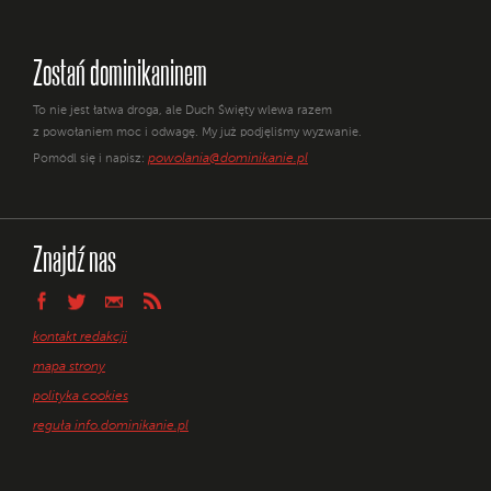
Zostań dominikaninem
To nie jest łatwa droga, ale Duch Święty wlewa razem
z powołaniem moc i odwagę. My już podjęliśmy wyzwanie.
powolania@dominikanie.pl
Pomódl się i napisz:
Znajdź nas
kontakt redakcji
mapa strony
polityka cookies
reguła info.dominikanie.pl