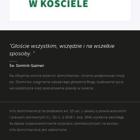
"Głoście wszystkim, wszędzie i na wszelkie
sposoby. "
Św. Dominik Guzman
Na oficjalnej stronie polskich dominikanów, chcemy podejmować misję
św. Dominika: pragnienie odważnego głoszenia Boga, budowanie życia
we wspólnocie oraz poszukiwania prawdy w świecie.
Info.dominikanie.pl na podstawie art. 25 ust. 1 ustawy o prawie autorskim
i prawach pokrewnych (t.j. Dz.U. z 2016 r. poz. 666) wyraźnie zastrzega,
że dalsze rozpowszechnianie artykułów zamieszczonych na portalu
info.dominikanie.pl jest zabronione.