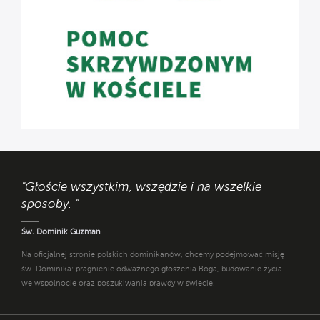
"Głoście wszystkim, wszędzie i na wszelkie
sposoby. "
Św. Dominik Guzman
Na oficjalnej stronie polskich dominikanów, chcemy podejmować misję
św. Dominika: pragnienie odważnego głoszenia Boga, budowanie życia
we wspólnocie oraz poszukiwania prawdy w świecie.