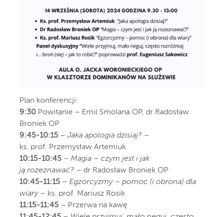
Plan konferencji:
9:30
Powitanie – Emil Smolana OP, dr Radosław
Broniek OP
9:45-10:15
–
Jaka apologia dzisiaj?
–
ks. prof. Przemysław Artemiuk
10:15-10:45
–
Magia – czym jest i jak
ją rozeznawać?
– dr Radosław Broniek OP
10:45-11:15
–
Egzorcyzmy – pomoc (i obrona) dla
wiary
– ks. prof. Mariusz Rosik
11:15-11:45
– Przerwa na kawę
11:45-12:45
–
Wiele przyjmuj, mało neguj, często