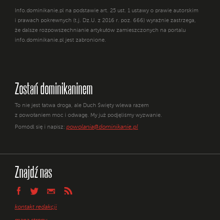
Info.dominikanie.pl na podstawie art. 25 ust. 1 ustawy o prawie autorskim
i prawach pokrewnych (t.j. Dz.U. z 2016 r. poz. 666) wyraźnie zastrzega,
że dalsze rozpowszechnianie artykułów zamieszczonych na portalu
info.dominikanie.pl jest zabronione.
Zostań dominikaninem
To nie jest łatwa droga, ale Duch Święty wlewa razem
z powołaniem moc i odwagę. My już podjęliśmy wyzwanie.
powolania@dominikanie.pl
Pomódl się i napisz:
Znajdź nas
kontakt redakcji