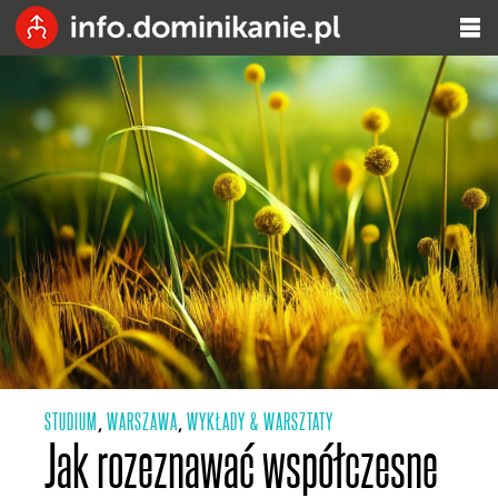
STUDIUM
WARSZAWA
WYKŁADY & WARSZTATY
,
,
Jak rozeznawać współczesne