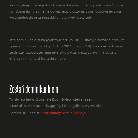
Na oficjalnej stronie polskich dominikanów, chcemy podejmować misję
św. Dominika: pragnienie odważnego głoszenia Boga, budowanie życia
we wspólnocie oraz poszukiwania prawdy w świecie.
Info.dominikanie.pl na podstawie art. 25 ust. 1 ustawy o prawie autorskim
i prawach pokrewnych (t.j. Dz.U. z 2016 r. poz. 666) wyraźnie zastrzega,
że dalsze rozpowszechnianie artykułów zamieszczonych na portalu
info.dominikanie.pl jest zabronione.
Zostań dominikaninem
To nie jest łatwa droga, ale Duch Święty wlewa razem
z powołaniem moc i odwagę. My już podjęliśmy wyzwanie.
powolania@dominikanie.pl
Pomódl się i napisz: