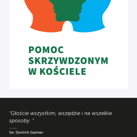
"Głoście wszystkim, wszędzie i na wszelkie
sposoby. "
Św. Dominik Guzman