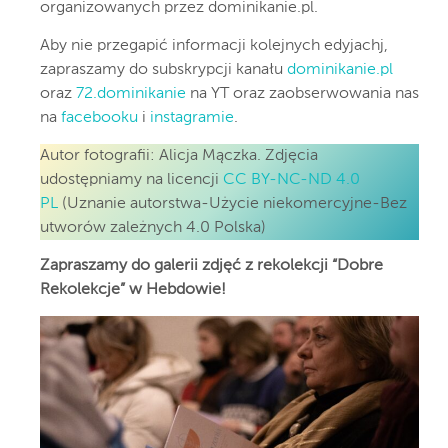
organizowanych przez dominikanie.pl.
Aby nie przegapić informacji kolejnych edyjachj,
zapraszamy do subskrypcji kanału
dominikanie.pl
oraz
72.dominikanie
na YT oraz zaobserwowania nas
na
facebooku
i
instagramie
.
Autor fotografii: Alicja Mączka. Zdjęcia
udostępniamy na licencji
CC BY-NC-ND 4.0
PL
(Uznanie autorstwa-Użycie niekomercyjne-Bez
utworów zależnych 4.0 Polska)
Zapraszamy do galerii zdjęć z rekolekcji “Dobre
Rekolekcje” w Hebdowie!