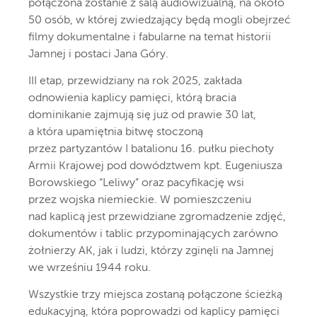
połączona zostanie z salą audiowizualną, na około
50 osób, w której zwiedzający będą mogli obejrzeć
filmy dokumentalne i fabularne na temat historii
Jamnej i postaci Jana Góry.
III etap, przewidziany na rok 2025, zakłada
odnowienia kaplicy pamięci, którą bracia
dominikanie zajmują się już od prawie 30 lat,
a która upamiętnia bitwę stoczoną
przez partyzantów I batalionu 16. pułku piechoty
Armii Krajowej pod dowództwem kpt. Eugeniusza
Borowskiego “Leliwy” oraz pacyfikację wsi
przez wojska niemieckie. W pomieszczeniu
nad kaplicą jest przewidziane zgromadzenie zdjęć,
dokumentów i tablic przypominających zarówno
żołnierzy AK, jak i ludzi, którzy zginęli na Jamnej
we wrześniu 1944 roku.
Wszystkie trzy miejsca zostaną połączone ścieżką
edukacyjną, która poprowadzi od kaplicy pamięci