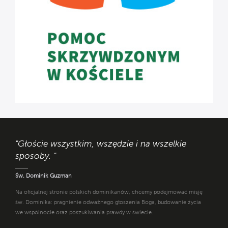
"Głoście wszystkim, wszędzie i na wszelkie
sposoby. "
Św. Dominik Guzman
Na oficjalnej stronie polskich dominikanów, chcemy podejmować misję
św. Dominika: pragnienie odważnego głoszenia Boga, budowanie życia
we wspólnocie oraz poszukiwania prawdy w świecie.