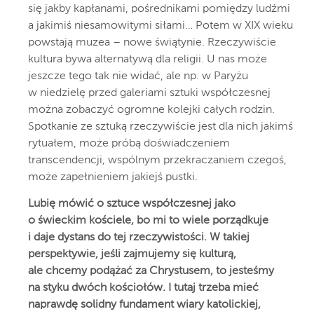
się jakby kapłanami, pośrednikami pomiędzy ludźmi
a jakimiś niesamowitymi siłami… Potem w XIX wieku
powstają muzea – nowe świątynie. Rzeczywiście
kultura bywa alternatywą dla religii. U nas może
jeszcze tego tak nie widać, ale np. w Paryżu
w niedzielę przed galeriami sztuki współczesnej
można zobaczyć ogromne kolejki całych rodzin.
Spotkanie ze sztuką rzeczywiście jest dla nich jakimś
rytuałem, może próbą doświadczeniem
transcendencji, wspólnym przekraczaniem czegoś,
może zapełnieniem jakiejś pustki.
Lubię mówić o sztuce współczesnej jako
o świeckim kościele, bo mi to wiele porządkuje
i daje dystans do tej rzeczywistości. W takiej
perspektywie, jeśli zajmujemy się kulturą,
ale chcemy podążać za Chrystusem, to jesteśmy
na styku dwóch kościołów. I tutaj trzeba mieć
naprawdę solidny fundament wiary katolickiej,