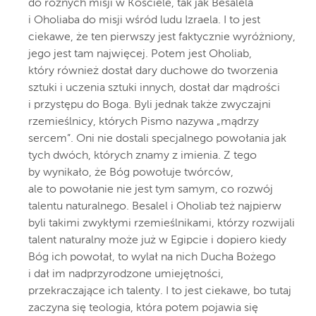
do różnych misji w Kościele, tak jak Besalela
i Oholiaba do misji wśród ludu Izraela. I to jest
ciekawe, że ten pierwszy jest faktycznie wyróżniony,
jego jest tam najwięcej. Potem jest Oholiab,
który również dostał dary duchowe do tworzenia
sztuki i uczenia sztuki innych, dostał dar mądrości
i przystępu do Boga. Byli jednak także zwyczajni
rzemieślnicy, których Pismo nazywa „mądrzy
sercem”. Oni nie dostali specjalnego powołania jak
tych dwóch, których znamy z imienia. Z tego
by wynikało, że Bóg powołuje twórców,
ale to powołanie nie jest tym samym, co rozwój
talentu naturalnego. Besalel i Oholiab też najpierw
byli takimi zwykłymi rzemieślnikami, którzy rozwijali
talent naturalny może już w Egipcie i dopiero kiedy
Bóg ich powołał, to wylał na nich Ducha Bożego
i dał im nadprzyrodzone umiejętności,
przekraczające ich talenty. I to jest ciekawe, bo tutaj
zaczyna się teologia, która potem pojawia się