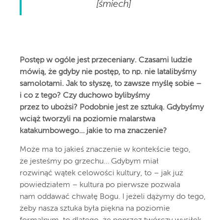
[
śmiech
]
Postęp w ogóle jest przeceniany. Czasami ludzie
mówią, że gdyby nie postęp, to np. nie latalibyśmy
samolotami. Jak to słyszę, to zawsze myślę sobie –
i co z tego? Czy duchowo bylibyśmy
przez to ubożsi? Podobnie jest ze sztuką. Gdybyśmy
wciąż tworzyli na poziomie malarstwa
katakumbowego… jakie to ma znaczenie?
Może ma to jakieś znaczenie w kontekście tego,
że jesteśmy po grzechu… Gdybym miał
rozwinąć wątek celowości kultury, to – jak już
powiedziałem – kultura po pierwsze pozwala
nam oddawać chwałę Bogu. I jeżeli dążymy do tego,
żeby nasza sztuka była piękna na poziomie