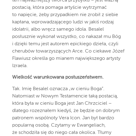
ten najważniejszy twórca przybytku – jest ważną
postacią, która pomaga artyście wytrzymać
to napięcie, żeby przypadkiem nie zrobił z siebie
kapłana, wprowadzającego ludzi w jakiś rodzaj
idolatrii, albo wręcz samego idola. Besalel
posłusznie wykonał wszystko, co nakazał mu Bóg
i dzięki temu jest autorem epickiego dzieła, czyli
cherubów towarzyszących Arce. Co ciekawe Józef
Flawiusz określa go mianem największego artysty
Izraela.
Wielkość warunkowana posłuszeństwem.
Tak. Imię Besalel oznacza „w cieniu Boga”.
Natomiast w Nowym Testamencie taką postacią,
która była w cieniu Boga jest Jan Chrzciciel –
dlatego rozeznałem kiedyś, że będzie on dobrym
patronem wspólnoty Vera Icon. Jan był bardzo
popularną osobą. Czytamy w Ewangeliach,
że schodziła się do niego cała okolica. Tłumy