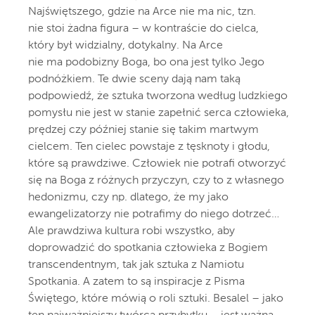
Najświętszego, gdzie na Arce nie ma nic, tzn.
nie stoi żadna figura – w kontraście do cielca,
który był widzialny, dotykalny. Na Arce
nie ma podobizny Boga, bo ona jest tylko Jego
podnóżkiem. Te dwie sceny dają nam taką
podpowiedź, że sztuka tworzona według ludzkiego
pomysłu nie jest w stanie zapełnić serca człowieka,
prędzej czy później stanie się takim martwym
cielcem. Ten cielec powstaje z tęsknoty i głodu,
które są prawdziwe. Człowiek nie potrafi otworzyć
się na Boga z różnych przyczyn, czy to z własnego
hedonizmu, czy np. dlatego, że my jako
ewangelizatorzy nie potrafimy do niego dotrzeć…
Ale prawdziwa kultura robi wszystko, aby
doprowadzić do spotkania człowieka z Bogiem
transcendentnym, tak jak sztuka z Namiotu
Spotkania. A zatem to są inspiracje z Pisma
Świętego, które mówią o roli sztuki. Besalel – jako