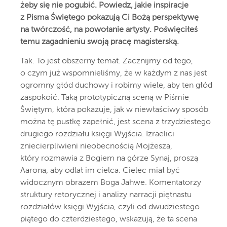
żeby się nie pogubić. Powiedz, jakie inspiracje
z Pisma Świętego pokazują Ci Bożą perspektywę
na twórczość, na powołanie artysty. Poświęciłeś
temu zagadnieniu swoją pracę magisterską.
Tak. To jest obszerny temat. Zacznijmy od tego,
o czym już wspomnieliśmy, że w każdym z nas jest
ogromny głód duchowy i robimy wiele, aby ten głód
zaspokoić. Taką prototypiczną sceną w Piśmie
Świętym, która pokazuje, jak w niewłaściwy sposób
można tę pustkę zapełnić, jest scena z trzydziestego
drugiego rozdziału księgi Wyjścia. Izraelici
zniecierpliwieni nieobecnością Mojżesza,
który rozmawia z Bogiem na górze Synaj, proszą
Aarona, aby odlał im cielca. Cielec miał być
widocznym obrazem Boga Jahwe. Komentatorzy
struktury retorycznej i analizy narracji piętnastu
rozdziałów księgi Wyjścia, czyli od dwudziestego
piątego do czterdziestego, wskazują, że ta scena