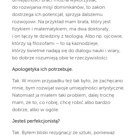
umiejętności braci można wykorzystać
do rozwijania misji dominikanów, to zakon
dostrzega ich potencjał, sprzyja dalszemu
rozwojowi. Na przykład mam brata, który jest
fizykiem i matematykiem, ma dwa doktoraty,
i on łączy te dziedziny z teologią. Albo np. ojcowie,
którzy są filozofami – to są kaznodzieje,
którzy świetnie nadają się do dialogu nauki i wiary,
bo dobrze rozumieją obie te rzeczywistości.
Apologetyka ich potrzebuje.
Tak. W moim przypadku też tak było, że zachęcano
mnie, bym rozwijał swoje umiejętności artystyczne.
Natomiast ja miałem taki problem, dalej trochę
mam, że to, co robię, chcę robić albo bardzo
dobrze, albo w ogóle.
Jesteś perfekcjonistą?
Tak. Byłem bliski rezygnacji ze sztuki, ponieważ