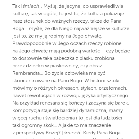
Tak [
śmiech
]. Myślę, że jedyne, co usprawiedliwia
kulturę, tak w ogóle, to jest to, że kultura pokazuje
nasz stosunek do ważnych rzeczy, także do Pana
Boga. I myślę, że dla Niego najważniejsze w kulturze
jest to, że my ją robimy na Jego chwałę.
Prawdopodobnie w Jego oczach rzeczy robione
na Jego chwałę mają podobną wartość – czy będzie
to dosłownie taka babeczka z piasku zrobiona
przez dziecko w piaskownicy, czy obraz
Rembrandta… Bo życie człowieka ma być
skoncentrowane na Panu Bogu. W historii sztuki
mówimy o różnych okresach, stylach, przełomach,
nawet rewolucjach w rozwoju języka artystycznego.
Na przykład renesans się kończy i zaczyna się barok,
kompozycja staje się bardziej dynamiczna, mamy
więcej ruchu i światłocienia i to jest dla ludzkości
taki ogromny skok… A jakie to ma znaczenie
z perspektywy Bożej? [
śmiech
] Kiedy Pana Boga