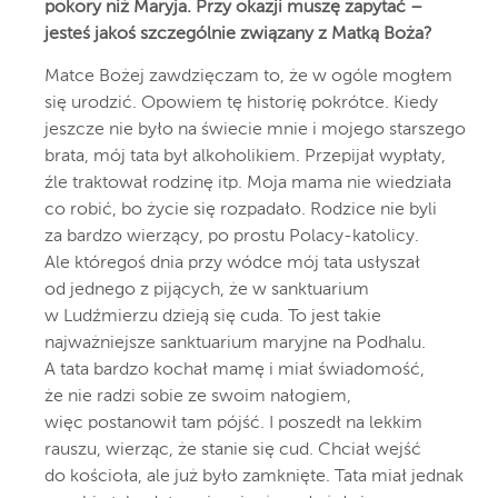
pokory niż Maryja. Przy okazji muszę zapytać –
jesteś jakoś szczególnie związany z Matką Boża?
Matce Bożej zawdzięczam to, że w ogóle mogłem
się urodzić. Opowiem tę historię pokrótce. Kiedy
jeszcze nie było na świecie mnie i mojego starszego
brata, mój tata był alkoholikiem. Przepijał wypłaty,
źle traktował rodzinę itp. Moja mama nie wiedziała
co robić, bo życie się rozpadało. Rodzice nie byli
za bardzo wierzący, po prostu Polacy-katolicy.
Ale któregoś dnia przy wódce mój tata usłyszał
od jednego z pijących, że w sanktuarium
w Ludźmierzu dzieją się cuda. To jest takie
najważniejsze sanktuarium maryjne na Podhalu.
A tata bardzo kochał mamę i miał świadomość,
że nie radzi sobie ze swoim nałogiem,
więc postanowił tam pójść. I poszedł na lekkim
rauszu, wierząc, że stanie się cud. Chciał wejść
do kościoła, ale już było zamknięte. Tata miał jednak