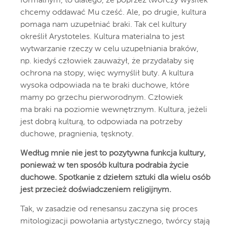
formalnym, to dlatego, że poprzez twórczy wysiłek
chcemy oddawać Mu cześć. Ale, po drugie, kultura
pomaga nam uzupełniać braki. Tak cel kultury
określił Arystoteles. Kultura materialna to jest
wytwarzanie rzeczy w celu uzupełniania braków,
np. kiedyś człowiek zauważył, że przydałaby się
ochrona na stopy, więc wymyślił buty. A kultura
wysoka odpowiada na te braki duchowe, które
mamy po grzechu pierworodnym. Człowiek
ma braki na poziomie wewnętrznym. Kultura, jeżeli
jest dobrą kulturą, to odpowiada na potrzeby
duchowe, pragnienia, tęsknoty.
Według mnie nie jest to pozytywna funkcja kultury,
ponieważ w ten sposób kultura podrabia życie
duchowe. Spotkanie z dziełem sztuki dla wielu osób
jest przecież doświadczeniem religijnym.
Tak, w zasadzie od renesansu zaczyna się proces
mitologizacji powołania artystycznego, twórcy stają