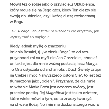
Mówił też o sobie jako o przyjacielu Oblubieńca,
który raduje się na Jego głos, kiedy Ten cieszy się
swoją oblubienicą, czyli każdą duszą rozkochaną
w Bogu.
Tak. A więc Jan jest takim wzorem dla artystów, jak
wytrzymać to napięcie.
Kiedy jednak myślę o znaczeniu
imienia
Besalel,
tj. „w cieniu Boga”, to od razu
przychodzi mi na myśl nie Jan Chrzciciel, chociaż
on także jest dla mnie ważną postacią, lecz Maryja.
To Ona usłyszała od archanioła: „D
uch Święty zstąpi
na Ciebie i moc Najwyższego osłoni Cię
”, to jest też
tłumaczone jako „ocieni”. Przyznam, że dla mnie
to właśnie Matka Boża jest wzorem twórcy, jest
przecież poetką. Jej
Magnificat
jest takim dziełem,
które wiele mówi o tym, co to znaczy tworzyć
na chwałę Bożą. No i nie ma doskonalszego wzoru