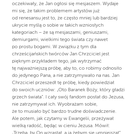
oczekiwały, że Jan ogłosi się mesjaszem. Wydaje
mi się, że takim problemem artystów już
od renesansu jest to, że często mniej lub bardziej
ukrycie myślą o sobie w takich wzniosłych
kategoriach – że są mesjaszami, geniuszami,
demiurgami, wielkimi tego świata czy nawet
po prostu bogami. W związku z tym dla
chrześcijańskich twórców Jan Chrzciciel jest
pięknym przykładem tego, jak wytrzymać
tę najważniejszą próbę, aby to, co robimy odnosiło
do jedynego Pana, a nie zatrzymywało na nas. Jan
Chrzciciel przeszedł tę próbę, kiedy powiedział
do swoich uczniów: „Oto Baranek Boży, który gładzi
grzech świata”. I cały swój fandom posłał do Jezusa,
nie zatrzymywał ich. Wyobrażam sobie,
że to musiało być bardzo trudne doświadczenie.
Ale potem, jak czytamy w Ewangelii, przeżywał
wielką radość, będąc w cieniu Jezusa. Mówił:
„Trzeba, by On wzrastał, a ja żebym się umniejszał”.