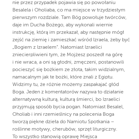
nie przez przypadek pojawia się po powołaniu
Besalela i Oholiaba, co ma miejsce w trzydziestym
pierwszym rozdziale. Tam Bóg powołuje twórców,
daje im Ducha Bożego, aby wykonali wiernie
instrukcję, którą im przekazał, aby następnie mógł
zejść na ziemię i zamieszkać wśród Izraela, żeby być
„Bogiem z Izraelem”. Natomiast Izraelici
zniecierpliwieni tym, że Mojżesz poszedł na górę
i nie wraca, a oni są głodni, zmęczeni, postanowili
pocieszyć się bożkiem ze złota, takim widzialnym,
namacalnym jak te bożki, które znali z Egiptu.
Widzimy tu, że różnie możemy zaspakajać głód
Boga. Jeden z komentatorów nazywa to działanie
alternatywną kulturą, kulturą śmierci, bo Izraelici
przyjmują sposób bycia pogan. Natomiast Besalel,
Oholiab i inni rzemieślnicy na polecenia Boga
tworzą piękne dzieła do Namiotu Spotkania –
roślinne motywy, cherubów, sprzęt liturgiczny.
To wszystko stanowią oprawę Miejsca