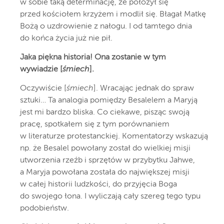
w sobie taką determinację, że położył się
przed kościołem krzyżem i modlił się. Błagał Matkę
Bożą o uzdrowienie z nałogu. I od tamtego dnia
do końca życia już nie pił.
Jaka piękna historia! Ona zostanie w tym
wywiadzie [
śmiech
].
Oczywiście [
śmiech
]. Wracając jednak do spraw
sztuki… Ta analogia pomiędzy Besalelem a Maryją
jest mi bardzo bliska. Co ciekawe, pisząc swoją
pracę, spotkałem się z tym porównaniem
w literaturze protestanckiej. Komentatorzy wskazują
np. że Besalel powołany został do wielkiej misji
utworzenia rzeźb i sprzętów w przybytku Jahwe,
a Maryja powołana została do największej misji
w całej historii ludzkości, do przyjęcia Boga
do swojego łona. I wyliczają cały szereg tego typu
podobieństw.