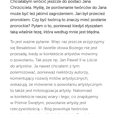
Chciałabym wrócić jeszcze do postaci Jana
Chrzciciela. Myślę, że porównanie twórców do Jana
może być też jakimś zagrożeniem. Jan był przecież
prorokiem. Czy być twórcą to znaczy mieć posłanie
prorockie? Pytam o to, ponieważ kiedyś słyszałam
taką właśnie tezę, która według mnie jest błędna.
To jest ważne pytanie. Więc raz jeszcze przyjrzyjmy
się Besalelowi. W świetle słowa Bożego nie jest
przesadą, kiedy w kontekście artystów mówimy
o powołaniu. Tak pisze np. Jan Paweł II w
Liście
do artystów
. Ja nawet chciałem z tym
polemizować, ponieważ niektórzy autorzy,
komentujący rozwój mitów artystycznych,
wskazują, że mówienie o powołaniu artystycznym
to także jest mitologizacja artysty. Natomiast
w kontekście naszej wiary i tego, co znajdujemy
w Piśmie Świętym, powołanie artysty jest
rzeczywistością – Bóg powołuje twórców