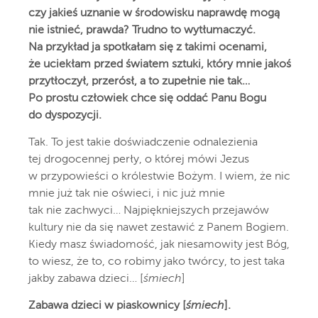
czy jakieś uznanie w środowisku naprawdę mogą
nie istnieć, prawda? Trudno to wytłumaczyć.
Na przykład ja spotkałam się z takimi ocenami,
że uciekłam przed światem sztuki, który mnie jakoś
przytłoczył, przerósł, a to zupełnie nie tak…
Po prostu człowiek chce się oddać Panu Bogu
do dyspozycji.
Tak. To jest takie doświadczenie odnalezienia
tej drogocennej perły, o której mówi Jezus
w przypowieści o królestwie Bożym. I wiem, że nic
mnie już tak nie oświeci, i nic już mnie
tak nie zachwyci… Najpiękniejszych przejawów
kultury nie da się nawet zestawić z Panem Bogiem.
Kiedy masz świadomość, jak niesamowity jest Bóg,
to wiesz, że to, co robimy jako twórcy, to jest taka
jakby zabawa dzieci… [
śmiech
]
Zabawa dzieci w piaskownicy
[
śmiech
].